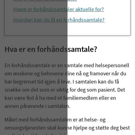
Hvem er forhåndssamtaler aktuelle for?
Hvordan kan du få en forhåndssamtale?
Hva er en forhåndssamtale?
En forhåndssamtale er en samtale med helsepersonell
om ønskene og behovene dine nå og framover når du
har begrenset tid igjen å leve. I samtalen kan du få
snakke om det som er viktig for deg som pasient. Det
kan være fint å ha med et familiemedlem eller en
annen pårørende i samtalen.
Målet med forhåndssamtalen er at helse- og
omsorgstjenesten skal kunne hjelpe og støtte deg best