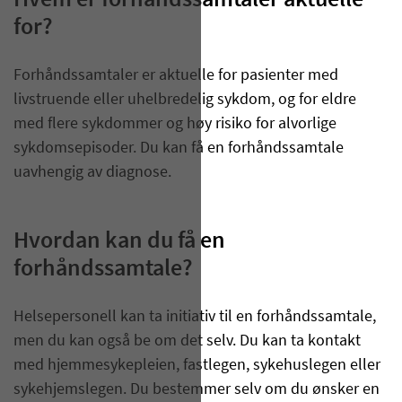
Hvem er forhåndssamtaler aktuelle
for?
Forhåndssamtaler er aktuelle for pasienter med
livstruende eller uhelbredelig sykdom, og for eldre
med flere sykdommer og høy risiko for alvorlige
sykdomsepisoder. Du kan få en forhåndssamtale
uavhengig av diagnose.
Hvordan kan du få en
forhåndssamtale?
Helsepersonell kan ta initiativ til en forhåndssamtale,
men du kan også be om det selv. Du kan ta kontakt
med hjemmesykepleien, fastlegen, sykehuslegen eller
sykehjemslegen. Du bestemmer selv om du ønsker en