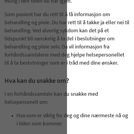
mulig i den tiden du har igjen.
Som pasient har du rett til å få informasjon om
behandling og pleie. Du har rett til å takke ja eller nei til
behandling. Ved alvorlig sykdom kan det på et
tidspunkt bli vanskelig å ta del i beslutninger om
behandling og pleie selv. Da vil informasjon fra
forhåndssamtalene med deg hjelpe helsepersonellet
til å ta beslutninger som er i tråd med dine ønsker.
Hva kan du snakke om?
I en forhåndssamtale kan du snakke med
helsepersonell om:
Hva som er viktig for deg og dine nærmeste nå og
i tiden som kommer