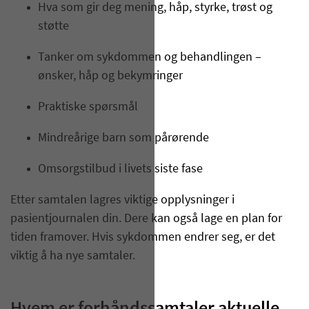
Hva som gir deg mening, håp, styrke, trøst og
støtte
Tanker om sykdommen og behandlingen –
ønsker, håp og bekymringer
Praktiske spørsmål
Mindreårige barn som pårørende
Omsorgstilbud i livets siste fase
Etter samtalen lagres viktige opplysninger i
pasientjournalen din. Dere kan også lage en plan for
tiden framover. Hvis sykdommen endrer seg, er det
viktig å ha nye samtaler.