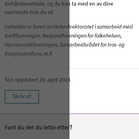
forhåndssamtale, og du kan ta med en av dine
nærmeste hvis du vil.
Innholdet er levert av Helsedirektoratet i samarbeid med
Kreftforeningen, Nasjonalforeningen for folkehelsen,
Hjernesvulstforeningen, Samarbeidsrådet for tros- og
livssynssamfunn, m.fl.
Sist oppdatert 28. april 2023
Skriv ut
Fant du det du lette etter?