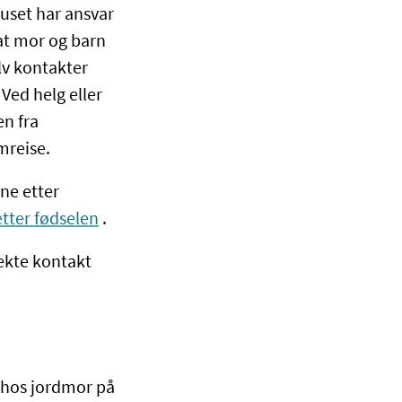
huset har ansvar
at mor og barn
lv kontakter
Ved helg eller
en fra
emreise.
ne etter
etter fødselen
.
rekte kontakt
n hos jordmor på