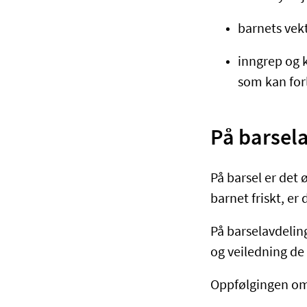
barnets vek
inngrep og k
som kan for
På barsel
På barsel er det
barnet friskt, er 
På barselavdelin
og veiledning de
Oppfølgingen omf