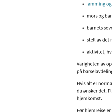
amming og
mors og bar
barnets sove
stell av det
aktivitet, h
Varigheten av opp
på barselavdeling
Hvis alt er norma
du ønsker det. F
hjemkomst.
Før hjemreise er 