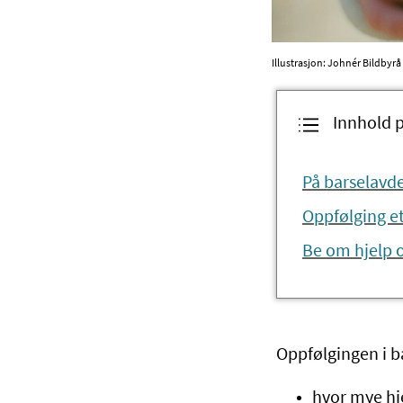
Illustrasjon: Johnér Bildbyrå
Innhold 
På barselavd
Oppfølging e
Be om hjelp o
Oppfølgingen i b
hvor mye hj