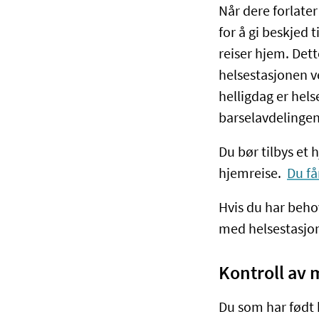
Når dere forlate
for å gi beskjed t
reiser hjem. Dett
helsestasjonen v
helligdag er hel
barselavdelingen 
Du bør tilbys et
hjemreise.
Du få
Hvis du har beho
med helsestasjon
Kontroll av m
Du som har født h