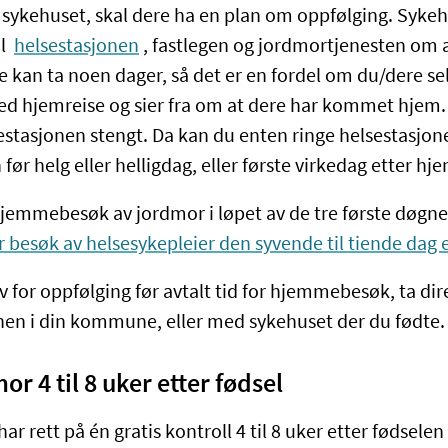
r sykehuset, skal dere ha en plan om oppfølging. Syke
il
helsestasjonen
, fastlegen og jordmortjenesten om 
e kan ta noen dager, så det er en fordel om du/dere se
ed hjemreise og sier fra om at dere har kommet hjem. 
sestasjonen stengt. Da kan du enten ringe helsestasjon
før helg eller helligdag, eller første virkedag etter hj
 hjemmebesøk av jordmor i løpet av de tre første døgne
r besøk av helsesykepleier den syvende til tiende dag 
v for oppfølging før avtalt tid for hjemmebesøk, ta di
en i din kommune, eller med sykehuset der du fødte.
or 4 til 8 uker etter fødsel
ar rett på én gratis kontroll 4 til 8 uker etter fødsele