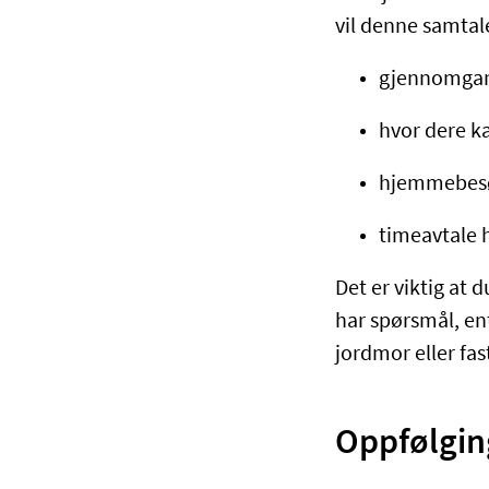
vil denne samta
gjennomgan
hvor dere k
hjemmebesøk
timeavtale h
Det er viktig at 
har spørsmål, en
jordmor eller fas
Oppfølgin