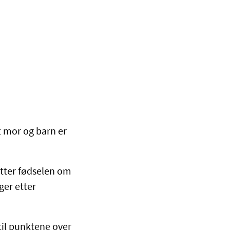
t mor og barn er
etter fødselen om
er etter
 til punktene over