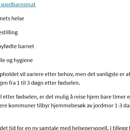
 spedbarnsmat
nets helse
stilling
 nyfødte barnet
vile og hygiene
holdet vil variere etter behov, men det vanligste er a
en fra 1 til 3 døgn etter fødselen.
l etter fødselen, er det mulig å reise hjem bare timer 
lere kommuner tilbyr hjemmebesøk av jordmor 1-3 dag
det tid for en ny samtale med helsepersonell. I tillegg