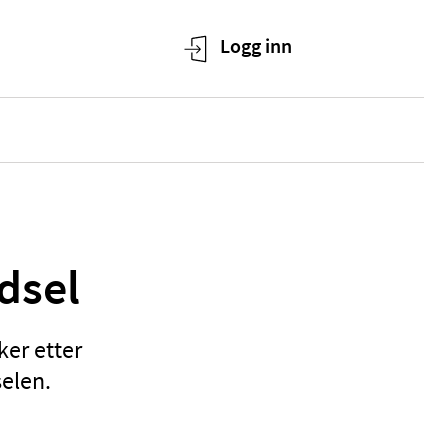
dsel
ker etter
selen.