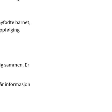
nyfødte barnet,
ppfølging
lig sammen. Er
får informasjon