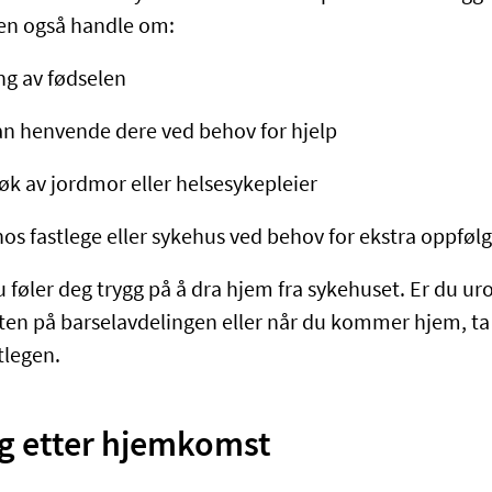
len også handle om:
g av fødselen
an henvende dere ved behov for hjelp
 av jordmor eller helsesykepleier
os fastlege eller sykehus ved behov for ekstra oppføl
du føler deg trygg på å dra hjem fra sykehuset. Er du urol
ten på barselavdelingen eller når du kommer hjem, t
tlegen.
g etter hjemkomst