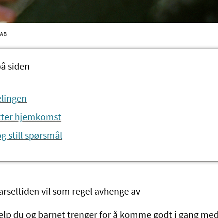
 AB
på siden
elingen
tter hjemkomst
g still spørsmål
arseltiden vil som regel avhenge av
elp du og barnet trenger for å komme godt i gang m