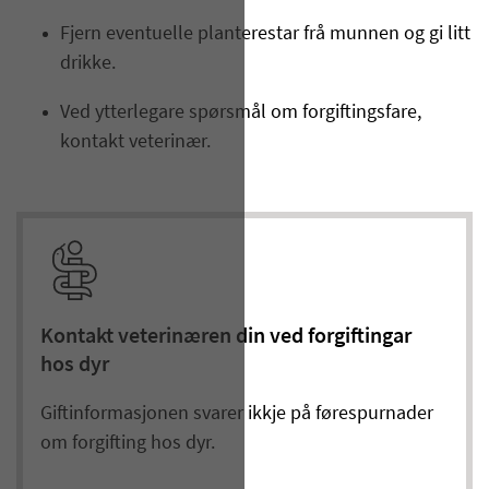
Fjern eventuelle planterestar frå munnen og gi litt
drikke.
Ved ytterlegare spørsmål om forgiftingsfare,
kontakt veterinær.
Kontakt veterinæren din ved forgiftingar
hos dyr
Giftinformasjonen svarer ikkje på førespurnader
om forgifting hos dyr.​​