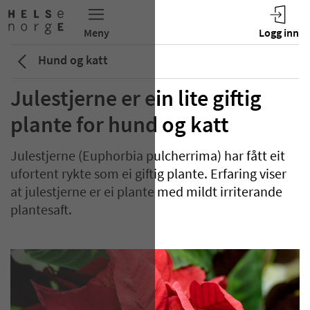
Hund og katt
Julestjerne er ein lite giftig
plante for hund og katt
Julestjerne (Euphorbia pulcherrima) har fått eit
ufortent rykte som ei giftig plante. Erfaring viser
at julestjerne er ei plante med mildt irriterande
plantesaft.