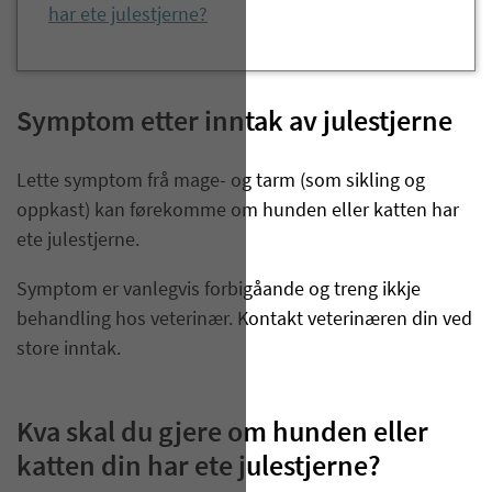
har ete julestjerne?
Symptom etter inntak av julestjerne
Lette symptom frå mage- og tarm (som sikling og
oppkast) kan førekomme om hunden eller katten har
ete julestjerne.
Symptom er vanlegvis forbigåande og treng ikkje
behandling hos veterinær. Kontakt veterinæren din ved
store inntak.
Kva skal du gjere om hunden eller
katten din har ete julestjerne?