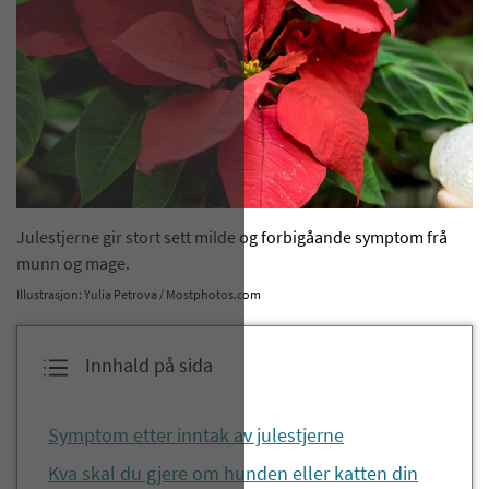
Julestjerne gir stort sett milde og forbigåande symptom frå
munn og mage.
Illustrasjon: Yulia Petrova / Mostphotos.com
Innhald på sida
Symptom etter inntak av julestjerne
Kva skal du gjere om hunden eller katten din