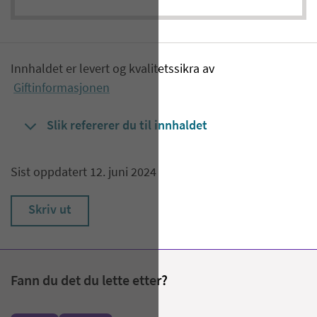
Innhaldet er levert og kvalitetssikra av
Giftinformasjonen
Slik refererer du til innhaldet
Sist oppdatert 12. juni 2024
Skriv ut
Fann du det du lette etter?