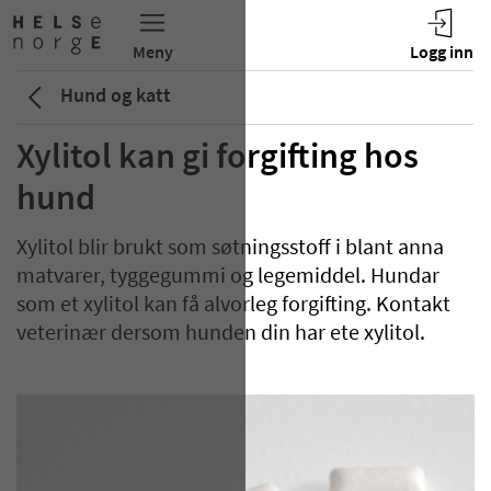
Hund og katt
Xylitol kan gi forgifting hos
hund
Xylitol blir brukt som søtningsstoff i blant anna
matvarer, tyggegummi og legemiddel. Hundar
som et xylitol kan få alvorleg forgifting. Kontakt
veterinær dersom hunden din har ete xylitol.