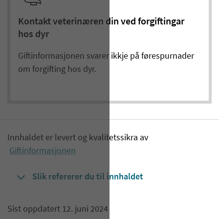
Kontakt veterinæren din ved forgiftingar
hos dyr
Giftinformasjonen svarer ikkje på førespurnader
om forgifting hos dyr.​​
Innhaldet er levert og kvalitetssikra av
Giftinformasjonen
Slik refererer du til innhaldet
Sist oppdatert 12. juni 2024