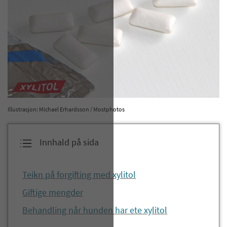
Illustrasjon: Michael Erhardsson / Mostphotos
Innhald på sida
Teikn på forgifting med xylitol
Giftige mengder
Behandling når hunden har ete xylitol