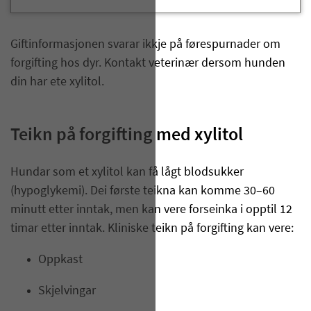
Giftinformasjonen svarar ikkje på førespurnader om
forgifting hos dyr. Kontakt veterinær dersom hunden
din har ete xylitol.
Teikn på forgifting med xylitol
Hundar som et xylitol kan få lågt blodsukker
(hypoglykemi). Dei første teikna kan komme 30–60
minutt etter inntak, men kan vere forseinka i opptil 12
timar etter inntak. Kliniske teikn på forgifting kan vere:
Oppkast
Skjelvingar