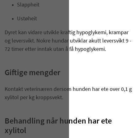
Slappheit
Ustøheit
Dyret kan vidare utvikle kraftig hypoglykemi, krampar
og leversvikt. Nokre hundar utviklar akutt leversvikt 9 -
72 timer etter inntak utan å få hypoglykemi​.
Giftige mengder
​Kontakt veterinæren dersom hunden har ete over 0,1 g
xylitol per kg kroppsvekt.
Behandling når hunden har ete
xylitol