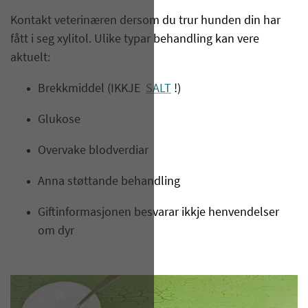
Kontakt veterinæren dersom du trur hunden din har​
fått i seg xylitol. Ulike typar behandling kan vere
aktuelt:
Brekkmiddel (IKKJE
SALT
!)
Glukose​​
Overvake blodverdiar
Anna støttande behandling
Giftinformasjonen besvarar ikkje henvendelser
om dyr