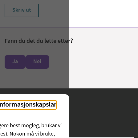
Skriv ut
Fann du det du lette etter?
Ja
Nei