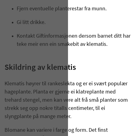
​Fjern eventuelle planterestar fra munn.
Gi litt drikke.
Kontakt Giftinformasjonen dersom barnet ditt har
teke meir enn ein smakebit av klematis.
Skildring av klematis
​Klematis høyrer til rankeslekta og er ei svært populær
hageplante. Planta er gjerne ei klatreplante med
trehard stengel, men kan vere alt frå små planter som
strekk seg opp nokre titalls centimeter, til ei
slyngplante på mange meter.
Blomane kan variere i farge og form. Det finst