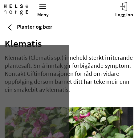
Planter og bær
Klematis
Klematis (Clematis sp.) inneheld sterkt irriterande
plantesaft. Små inntak gir forbigåande symptom.
Kontakt Giftinformasjonen for råd om vidare
oppfølging dersom barnet ditt har teke meir enn
ein smakebit av klematis.