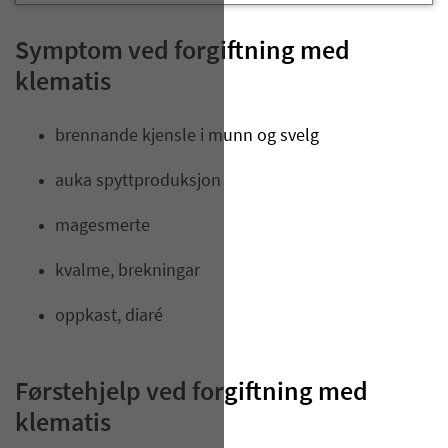
Symptom ved forgiftning med
klematis
brennande kjensle i munn og svelg
auka spyttproduksjon​
magesmerte
kvalme, brekningar
oppkast, diaré
Førstehjelp ved forgiftning med
klematis