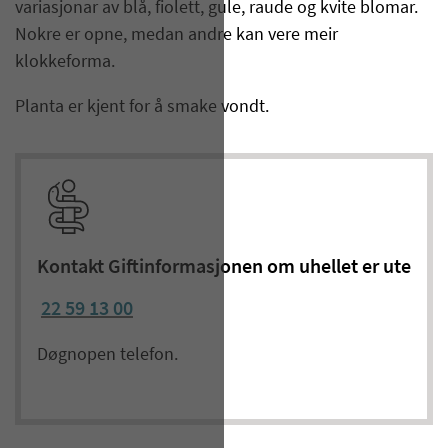
variasjonar av blå, fiolett, gule, raude og kvite blomar.
Nokre er opne, medan andre kan vere meir
klokkeforma.
Planta er kjent for å smake vondt.
Kontakt Giftinformasjonen om uhellet er ute
22 59 13 00
Døgnopen telefon.