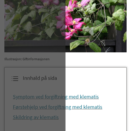
Illustrasjon: Giftinformasjonen
Innhald på sida
Symptom ved forgiftning med klematis
Førstehjelp ved forgiftning med klematis
Skildring av klematis