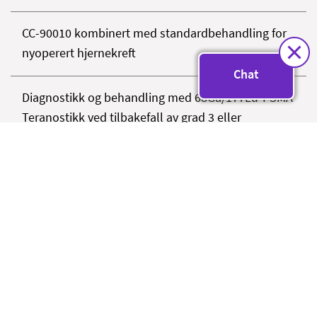
CC-90010 kombinert med standardbehandling for
nyoperert hjernekreft
Chat
Diagnostikk og behandling med 68Ga/177Lu-PSMA
Teranostikk ved tilbakefall av grad 3 eller
Glioblastom - standardbehandling mot
standardbehandling med immunterapi (DEN-STEM)
Hjernesvulst: Bortezomib og cellegiften temodal
som behandling av tilbakevendende glioblastom
IMPRESS Norway