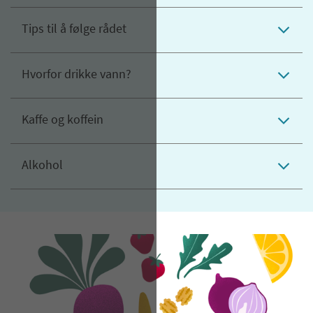
Tips til å følge rådet
Hvorfor drikke vann?
Kaffe og koffein
Alkohol