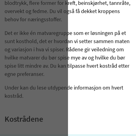
blodtrykk, flere former for kreft, beinskjørhet, tannråte,
overvekt og fedme. Du vil også få dekket kroppens
behov for næringsstoffer.
Det er ikke én matvaregruppe som er løsningen på et
sunt kosthold, det er hvordan vi setter sammen maten
og variasjon i hva vi spiser. Rådene gir veiledning om
hvilke matvarer du bør spise mye av og hvilke du bør
spise litt mindre av. Du kan tilpasse hvert kostråd etter
egne preferanser.
Under kan du lese utdypende informasjon om hvert
kostråd.
Kostrådene