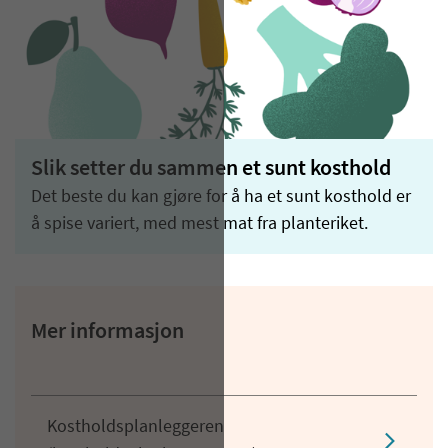
Slik setter du sammen et sunt kosthold
Det beste du kan gjøre for å ha et sunt kosthold er
å spise variert, med mest mat fra planteriket.
Mer informasjon
Kostholdsplanleggeren