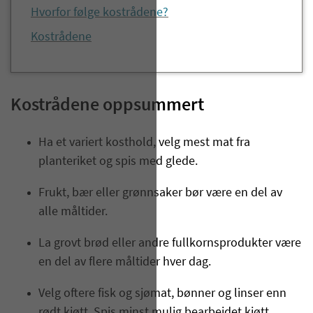
Hvorfor følge kostrådene?
Kostrådene
Kostrådene oppsummert
Ha et variert kosthold, velg mest mat fra
planteriket og spis med glede.
Frukt, bær eller grønnsaker bør være en del av
alle måltider.
La grovt brød eller andre fullkornsprodukter være
en del av flere måltider hver dag.
Velg oftere fisk og sjømat, bønner og linser enn
rødt kjøtt. Spis minst mulig bearbeidet kjøtt.