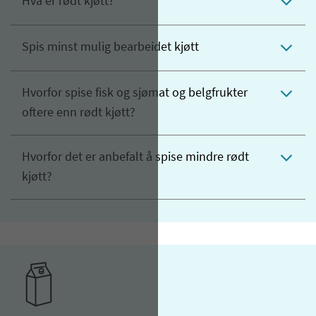
Hva er rødt kjøtt?
Spis minst mulig bearbeidet kjøtt
Hvorfor spise fisk og sjømat og belgfrukter
oftere enn rødt kjøtt?
Hvorfor det er anbefalt å spise mindre rødt
kjøtt?