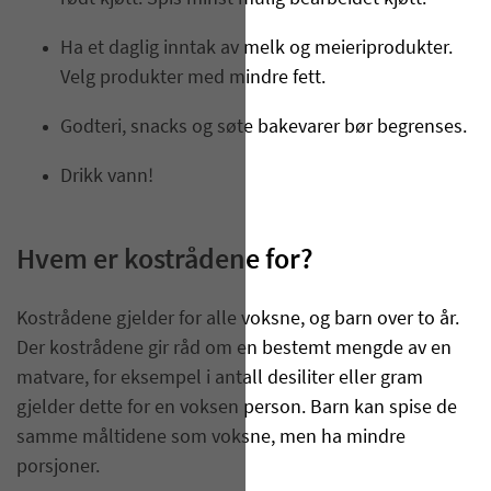
Ha et daglig inntak av melk og meieriprodukter.
Velg produkter med mindre fett.
Godteri, snacks og søte bakevarer bør begrenses.
Drikk vann!
Hvem er kostrådene for?
Kostrådene gjelder for alle voksne, og barn over to år.
Der kostrådene gir råd om en bestemt mengde av en
matvare, for eksempel i antall desiliter eller gram
gjelder dette for en voksen person. Barn kan spise de
samme måltidene som voksne, men ha mindre
porsjoner.