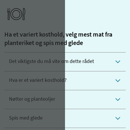
Ha et variert kosthold, velg mest mat fra
planteriket og spis med glede
Det viktigste du må vite om dette rådet
Hva er et variert kosthold?
Nøtter og planteoljer
Spis med glede