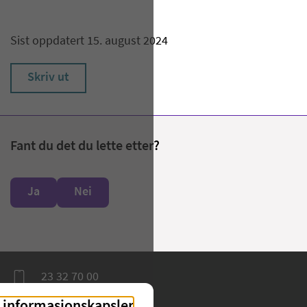
Sist oppdatert 15. august 2024
Skriv ut
Fant du det du lette etter?
Ja
Nei