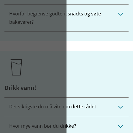
Hvorfor begrense godteri, snacks og søte
bakevarer?
Drikk vann!
Det viktigste du må vite om dette rådet
Hvor mye vann bør du drikke?