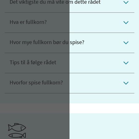
Det viktigste du må vite om dette rådet
Hva er fullkorn?
Hvor mye fullkorn bør du spise?
Tips til å følge rådet
Hvorfor spise fullkorn?