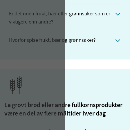
Er det noen frukt, bær eller grønnsaker som er
viktigere enn andre?
Hvorfor spise frukt, bær og grønnsaker?
La grovt brød eller andre fullkornsprodukter
være en del av flere måltider hver dag