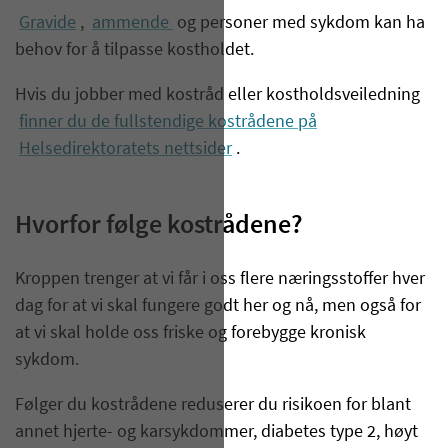
Gravide
,
ammende
og personer med sykdom kan ha
behov for å tilpasse kostholdet.
Hvis du jobber med kostråd eller kostholdsveiledning
finner du de fullstendige kostrådene på
Helsedirektoratets nettsider
.
Hvorfor følge kostrådene?
Kroppen trenger at vi får i oss flere næringsstoffer hver
dag for at vi skal fungere godt her og nå, men også for
at vi skal holde oss friske og forebygge kronisk
sykdom.
Følger du kostrådene reduserer du risikoen for blant
annet hjerte- og karsykdommer, diabetes type 2, høyt