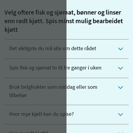
Velg oftere fisk og sjømat, bønner og linser
enn rødt kjøtt. Spis minst mulig bearbeidet
kjøtt
Det viktigste du må vite om dette rådet
Spis fisk og sjømat to til tre ganger i uken
Bruk belgfrukter som middag eller som
tilbehør
Hvor mye kjøtt kan du spise?