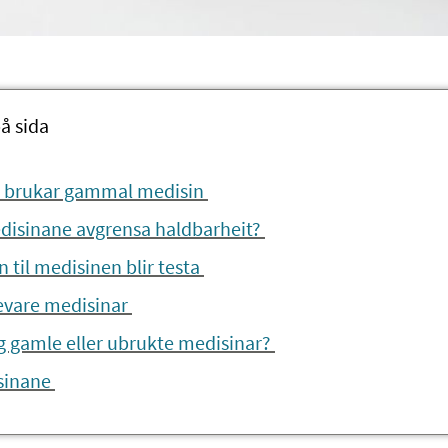
å sida
in brukar gammal medisin
edisinane avgrensa haldbarheit?
 til medisinen blir testa
evare medisinar
g gamle eller ubrukte medisinar?
sinane