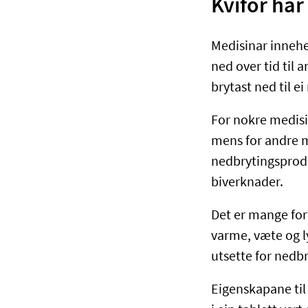
Kvifor ha
Medisinar inneheld
ned over tid til 
brytast ned til ei
For nokre medisin
mens for andre m
nedbrytingsproduk
biverknader.
Det er mange for
varme, væte og l
utsette for nedb
Eigenskapane til