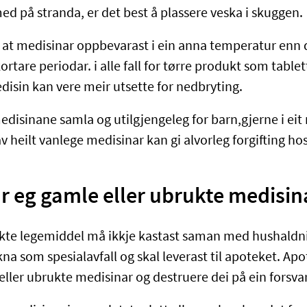
d på stranda, er det best å plassere veska i skuggen.
tt at medisinar oppbevarast i ein anna temperatur enn 
ortare periodar. i alle fall for tørre produkt som tablet
disin kan vere meir utsette for nedbryting.
disinane samla og utilgjengeleg for barn,gjerne i eit
 heilt vanlege medisinar kan gi alvorleg forgifting hos
r eg gamle eller ubrukte medisi
ukte legemiddel må ikkje kastast saman med hushaldni
kna som spesialavfall og skal leverast til apoteket. Apot
 eller ubrukte medisinar og destruere dei på ein forsv