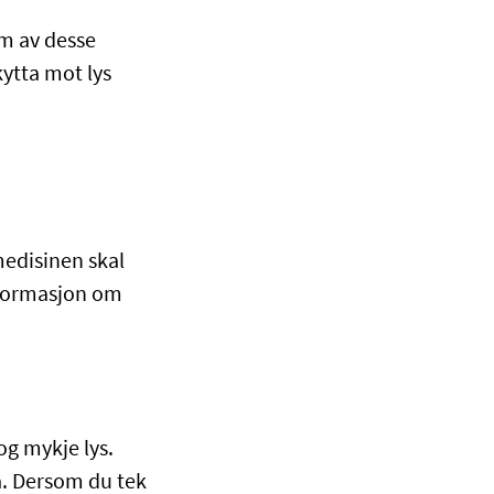
am av desse
kytta mot lys
medisinen skal
nformasjon om
g mykje lys.
a. Dersom du tek