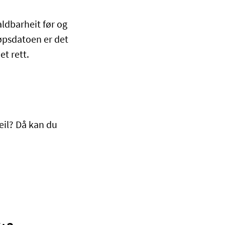
ldbarheit før og
løpsdatoen er det
et rett.
eil? Då kan du