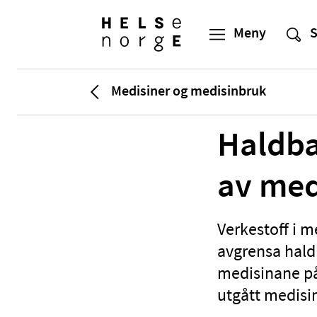
Medisiner og medisinbruk
Haldba
av med
Verkestoff i m
avgrensa hald
medisinane på
utgått medisi