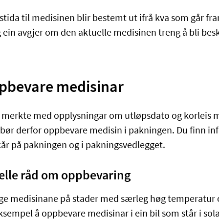
tida til medisinen blir bestemt ut ifrå kva som går fr
 ein avgjer om den aktuelle medisinen treng å bli bes
.
ppbevare medisinar
r merkte med opplysningar om utløpsdato og korleis 
bør derfor oppbevare medisin i pakningen. Du finn i
år på pakningen og i pakningsvedlegget.
elle råd om oppbevaring
ge medisinane på stader med særleg høg temperatur o
ksempel å oppbevare medisinar i ein bil som står i sol