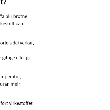
it?
ffa blir brotne
rkestoff kan
orleis dei verkar,
iftige eller gi
emperatur,
urar, meir
ort virkestoffet