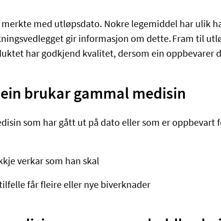
r merkte med utløpsdato. Nokre legemiddel har ulik ha
kningsvedlegget gir informasjon om dette. Fram til ut
duktet har godkjend kvalitet, dersom ein oppbevarer d
r ein brukar gammal medisin
disin som har gått ut på dato eller som er oppbevart f
kkje verkar som han skal
tilfelle får fleire eller nye biverknader