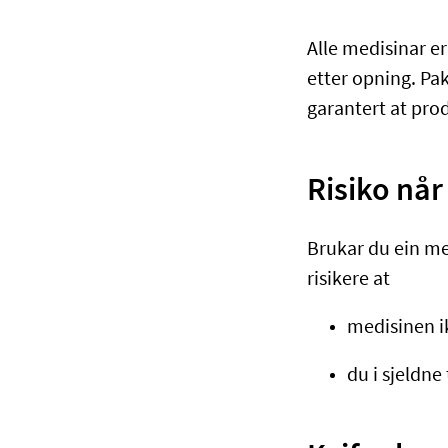
Alle medisinar e
etter opning. Pa
garantert at pro
Risiko nå
Brukar du ein me
risikere at
medisinen i
du i sjeldne 