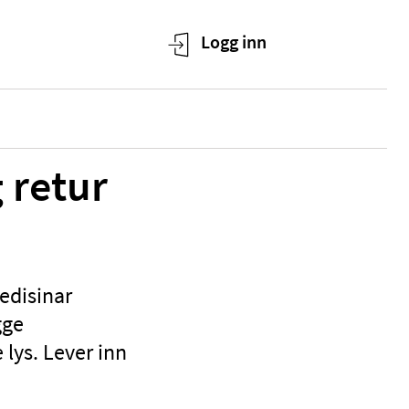
 retur
medisinar
gge
lys. Lever inn