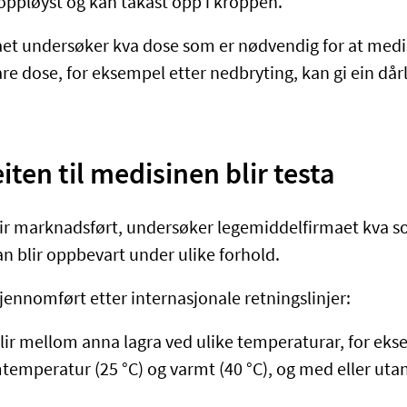
t oppløyst og kan takast opp i kroppen.
et undersøker kva dose som er nødvendig for at medi
are dose, for eksempel etter nedbryting, kan gi ein dår
ten til medisinen blir testa
ir marknadsført, undersøker legemiddelfirmaet kva 
n blir oppbevart under ulike forhold.
 gjennomført etter internasjonale retningslinjer:
lir mellom anna lagra ved ulike temperaturar, for eks
mtemperatur (25 °C) og varmt (40 °C), og med eller ut