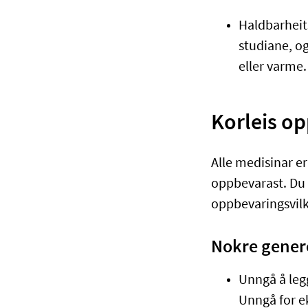
Haldbarheits
studiane, og
eller varme
Korleis o
Alle medisinar e
oppbevarast. Du 
oppbevaringsvilk
Nokre gener
Unngå å leg
Unngå for e