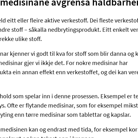
r medisinane avgrensa haldbarhe
 eitt eller fleire aktive verkestoff. Dei fleste verkesto
andre stoff – såkalla nedbrytingsprodukt. Eitt enkelt ve
 rekke ulike stoff.
ar kjenner vi godt til kva for stoff som blir danna og k
edisinar gjer vi ikkje det. For nokre medisinar har
ta ein annan effekt enn verkestoffet, og dei kan vere g
hold som spelar inn i denne prosessen. Eksempel er t
ys. Ofte er flytande medisinar, som for eksempel mikst
ryting enn tørre medisinar som tablettar og kapslar.
 medisinen kan og endrast med tida, for eksempel kor f