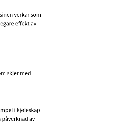
sinen verkar som
legare effekt av
som skjer med
empel i kjøleskap
an påverknad av