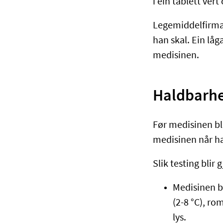
i ein tablett ver
Legemiddelfirma
han skal. Ein låg
medisinen.
Haldbarhei
Før medisinen bl
medisinen når ha
Slik testing blir
Medisinen b
(2-8 °C), ro
lys.