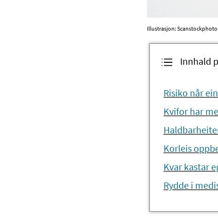
Illustrasjon: Scanstockphoto
Innhald p
Risiko når e
Kvifor har m
Haldbarheiten
Korleis oppb
Kvar kastar e
Rydde i medi