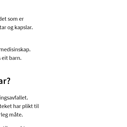
det som er
tar og kapslar.
 medisinskap.
 eit barn.
nar?
ngsavfallet.
eket har plikt til
arleg måte.