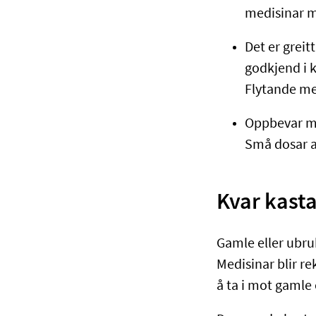
medisinar me
Det er grei
godkjend i k
Flytande me
Oppbevar me
Små dosar av
Kvar kasta
​Gamle eller ubr
Medisinar blir re
å ta i mot gamle