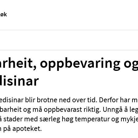
rheit, oppbevaring og
isinar
edisinar blir brotne ned over tid. Derfor har 
barheit og må oppbevarast riktig. Unngå å le
 stader med særleg høg temperatur og mykje 
n på apoteket.