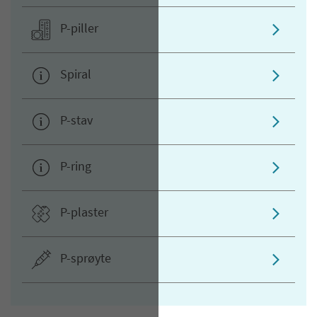
P-piller
Spiral
P-stav
P-ring
P-plaster
P-sprøyte