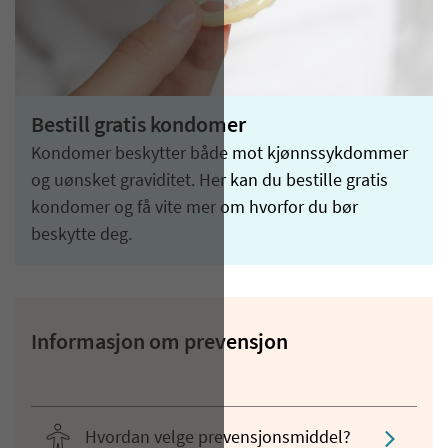
Bestill gratis kondomer
Kondomer beskytter både mot kjønnssykdommer
og uønsket graviditet. Her kan du bestille gratis
kondomer og få vite mer om hvorfor du bør
beskytte deg.
Informasjon om prevensjon
Hvordan velge prevensjonsmiddel?