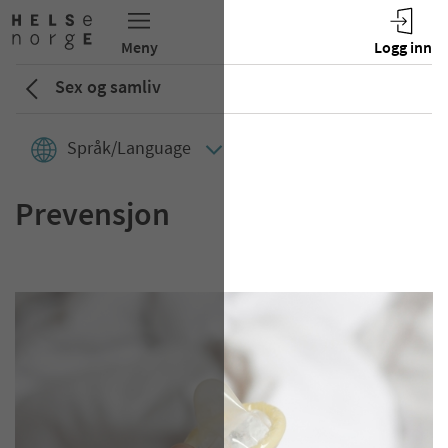
Sex og samliv
Språk/Language
Prevensjon