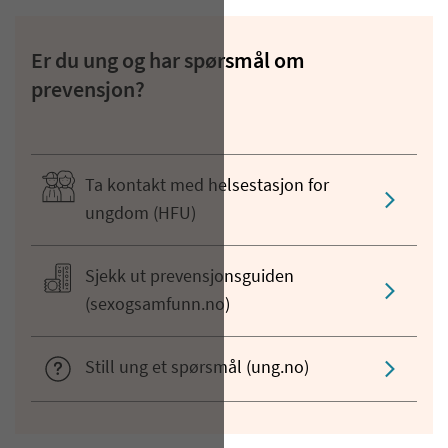
Er du ung og har spørsmål om
prevensjon?
Ta kontakt med helsestasjon for
ungdom (HFU)
Sjekk ut prevensjonsguiden
(sexogsamfunn.no)
Still ung et spørsmål (ung.no)