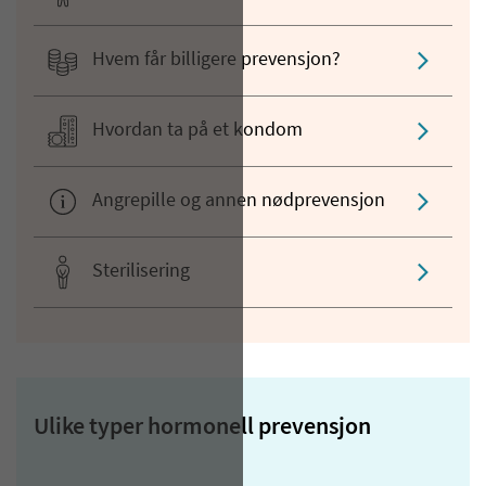
Hvem får billigere prevensjon?
Hvordan ta på et kondom
Angrepille og annen nødprevensjon
Sterilisering
Ulike typer hormonell prevensjon