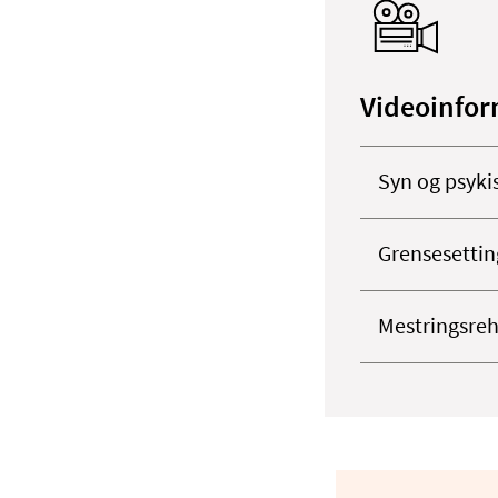
Videoinfor
Syn og psyki
Grensesetting
Mestringsreha