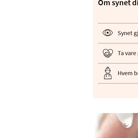
Om synet di
Synet g
Ta vare 
Hvem be