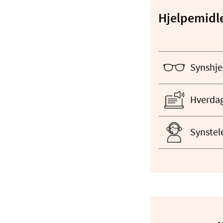
Hjelpemidl
Synshje
Hverdag
Synstel