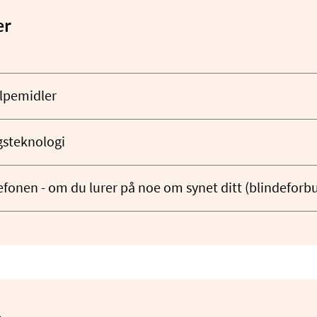
er
lpemidler
steknologi
efonen - om du lurer på noe om synet ditt (blindeforb