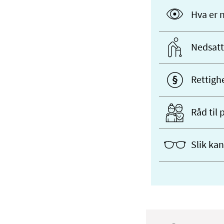
Hva er 
Nedsatt
Rettigh
Råd til
Slik ka