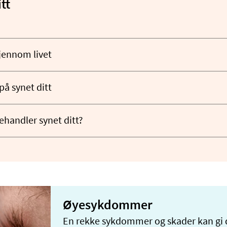
tt
jennom livet
på synet ditt
handler synet ditt?
Øyesykdommer
En rekke sykdommer og skader kan gi 