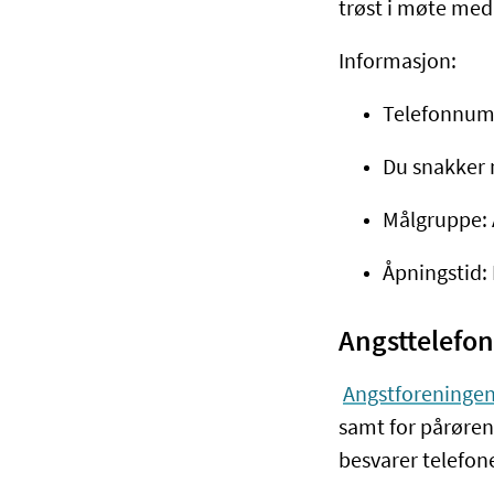
trøst i møte med
Informasjon:
Telefonnum
Du snakker 
Målgruppe: 
Åpningstid
Angsttelefo
Angstforeninge
samt for pårørend
besvarer telefone