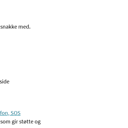
 snakke med.
side
efon, SOS
som gir støtte og