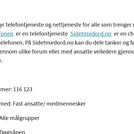
yr telefontjeneste og nettjeneste for alle som trenger
fonen
er en telefontjeneste
Sidetmedord.no
er en ch
telefonen. På Sidetmedord.no kan du dele tanker og f
jennom ulike forum eller med ansatte veiledere gjen
e.
mer: 116 123
 med: Fast ansatte/ medmennesker
Alle målgrupper
: Døgnåpen