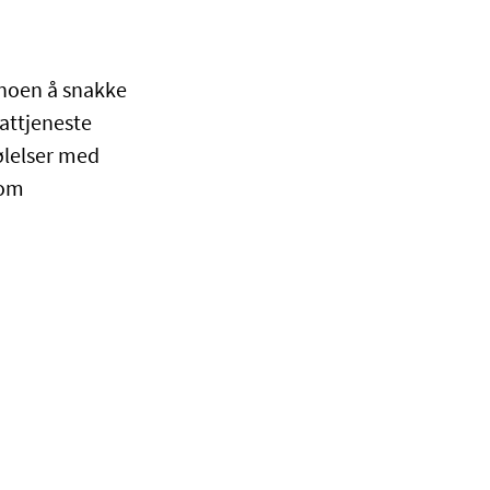
 noen å snakke
attjeneste
ølelser med
nom