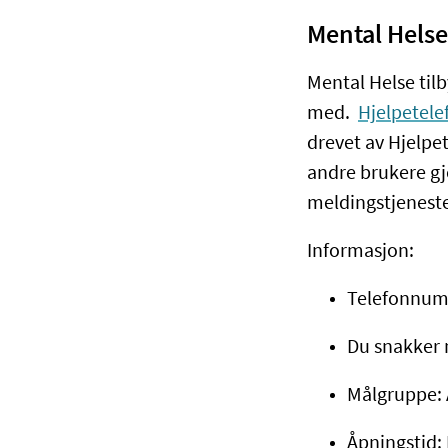
Mental Helse
Mental Helse tilb
med.
Hjelpetele
drevet av Hjelpe
andre brukere g
meldingstjenest
Informasjon:
Telefonnum
Du snakker
Målgruppe: 
Åpningstid