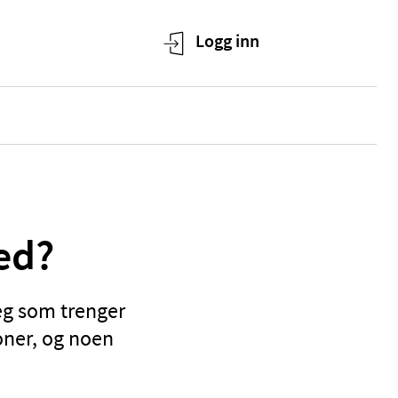
ed?
deg som trenger
joner, og noen