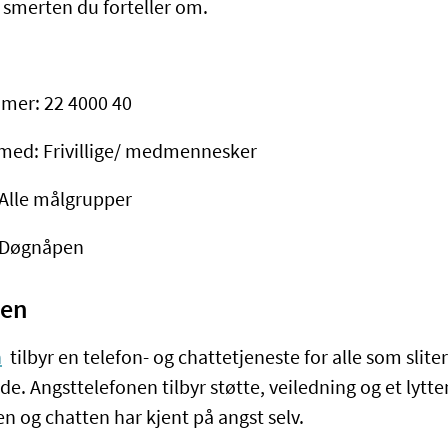
 smerten du forteller om.
mer: 22 4000 40
med: Frivillige/ medmennesker
Alle målgrupper
: Døgnåpen
nen
n
tilbyr en telefon- og chattetjeneste for alle som slit
e. Angsttelefonen tilbyr støtte, veiledning og et lytt
n og chatten har kjent på angst selv.