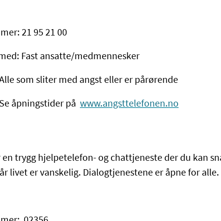
er: 21 95 21 00
 med: Fast ansatte/medmennesker
lle som sliter med angst eller er pårørende
 Se åpningstider på
www.angsttelefonen.no
r en trygg hjelpetelefon- og chattjeneste der du kan s
livet er vanskelig. Dialogtjenestene er åpne for alle.
mer: 02356