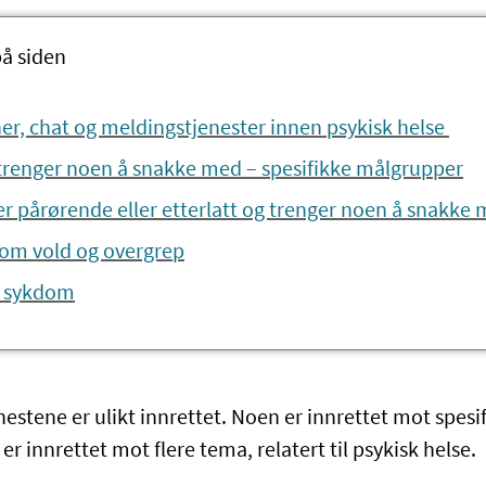
på siden
er, chat og meldingstjenester innen psykisk helse
trenger noen å snakke med – spesifikke målgrupper
r pårørende eller etterlatt og trenger noen å snakke
 om vold og overgrep
k sykdom
estene er ulikt innrettet. Noen er innrettet mot spesi
er innrettet mot flere tema, relatert til psykisk helse.