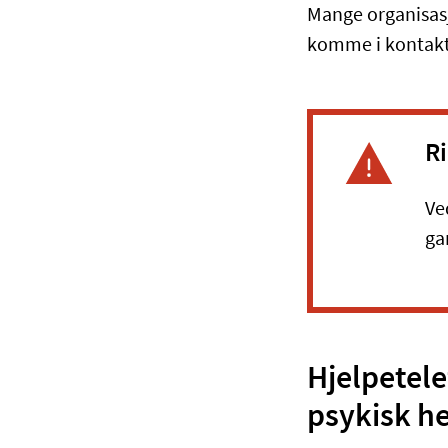
Mange organisasj
komme i kontakt
R
Ve
ga
Hjelpetele
psykisk h