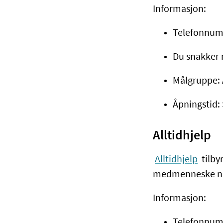
Informasjon:
Telefonnumm
Du snakker
Målgruppe: A
Åpningstid:
Alltidhjelp
Alltidhjelp
tilby
medmenneske når 
Informasjon:
Telefonnum