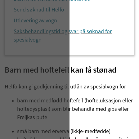
Send søknad til Helfo
Utlevering av vogn
Saksbehandlingstid og svar på søknad for
spesialvogn
Barn med hoftefeil kan få stønad
Helfo kan gi godkjenning til utlån av spesialvogn for
barn med medfødd hoftefeil (hofteluksasjon eller
hoftedysplasi) som blir behandla med gips eller
Freijkas pute
små barn med erverva (ikkje-medfødde)