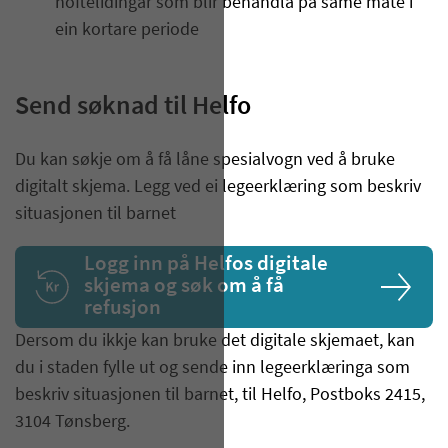
hoftelidingar som blir behandla på same måte i
ein kortare periode
Send søknad til Helfo
Du kan søkje om å få låne spesialvogn ved å bruke
digitalt skjema. Legg ved ei legeerklæring som beskriv
situasjonen til barnet
Logg inn på Helfos digitale
skjema og søk om å få
refusjon
Dersom du ikkje kan bruke det digitale skjemaet, kan
du i staden fylle ut og sende inn legeerklæringa som
beskriv situasjonen til barnet, til Helfo, Postboks 2415,
3104 Tønsberg.