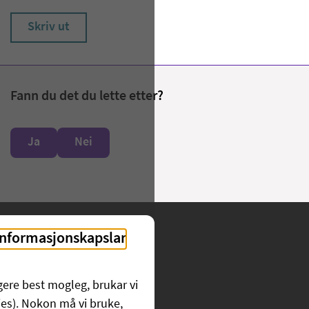
Skriv ut
Fann du det du lette etter?
Ja
Nei