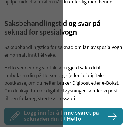
hjelpemiddelsentralen når du er ferdig med henne.
Saksbehandlingstid og svar på
søknad for spesialvogn
Saksbehandlingstida for søknad om lån av spesialvogn
er normalt inntil éi veke.
Helfo sender deg vedtak som gjeld saka di til
innboksen din på
Helsenorge
(eller i di digitale
postkasse, om du heller bruker
Digipost
eller e-Boks).
Om du
ikkje
bruker digitale
løysninger
, sender vi post
til den folkeregistrerte adressa di.
Logg inn for å finne svaret på
søknaden din til Helfo