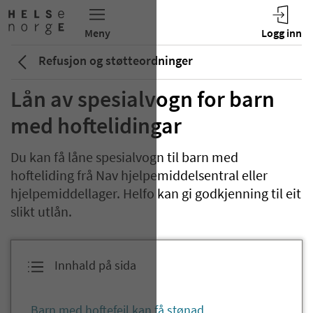
Refusjon og støtteordninger
Lån av spesialvogn for barn
med hoftelidingar
Du kan få låne spesialvogn til barn med
hofteliding frå Nav hjelpemiddelsentral eller
hjelpemiddellager. Helfo kan gi godkjenning til eit
slikt utlån.
Innhald på sida
Barn med hoftefeil kan få stønad