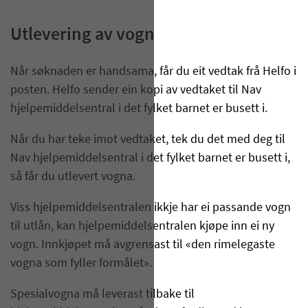
Utlevering av vogn
Når søknaden er handsama, får du eit vedtak frå Helfo i
posten. Helfo sender ein kopi av vedtaket til Nav
hjelpemiddelsentral i det fylket barnet er busett i.
Når du har teke imot vedtaket, tek du det med deg til
Nav hjelpemiddelsentral i det fylket barnet er busett i,
så får du utlevert vogna.
Viss hjelpemiddelsentralen ikkje har ei passande vogn
til utlån, kan hjelpemiddelsentralen kjøpe inn ei ny
vogn. Innkjøpet må avgrensast til «den rimelegaste
vogna som fyller formålet».
Spesialvogna må leverast tilbake til