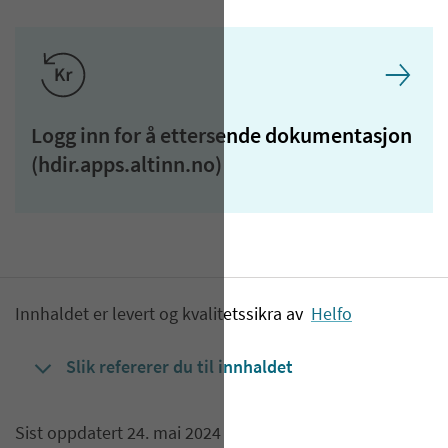
Logg inn for å ettersende dokumentasjon
(hdir.apps.altinn.no)
Innhaldet er levert og kvalitetssikra av
Helfo
Slik refererer du til innhaldet
Sist oppdatert 24. mai 2024