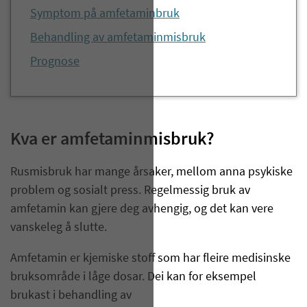
Symptom på amfetaminbruk
Behandling av amfetaminmisbruk
Prognose
Kva er amfetaminmisbruk?
Rusmisbruk har mange årsaker, mellom anna psykiske
problem og sosialt press. Regelmessig bruk av
amfetamin kan gjere deg avhengig, og det kan vere
vanskeleg å slutte.
Amfetamin er kjemiske stoff som har fleire medisinske
bruksområde i låge dosar. Dei kan for eksempel
brukast i behandling av