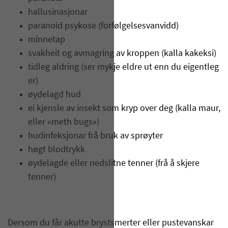
hallusinasjonar
paranoid psykose (forfølgelsesvanvidd)
minnetap
svakheit og avmagring av kroppen (kalla kakeksi)
tidleg aldring (ser mykje eldre ut enn du eigentleg
er)
øydelagd hud
ei kjensle av insekt som kryp over deg (kalla maur,
eller «meth bugs»)
hudinfeksjonar frå bruk av sprøyter
høgt blodtrykk
øydelagde eller nedslitne tenner (frå å skjere
tenner)
Dersom du får akutte brystsmerter eller pustevanskar