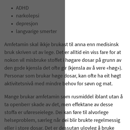
ADHD
narkolepsi
depresjon
langvarige smerter
Amfetamin skal ikkje brukast til anna enn medisinsk
bruk skriven ut av lege. Det er alltid ein viss fare for at
nokon vil misbruke stoffet i høgare dosar på grunn av
den gode kjensla det ofte gir (kjensla av å vere «høg»).
Personar som brukar høge dosar, kan ofte ha eit høgt
aktivitetsnivå med mindre behov for søvn og mat.
Mange brukar amfetamin som rusmiddel iblant utan å
ta openberr skade av det, men effektane av desse
stoffa er uføreseielege. Dei kan føre til alvorlege
helseproblem, særleg når dei blir brukte regelmessig
eller i store dosar. Det er dessutan ulovleg å bruke