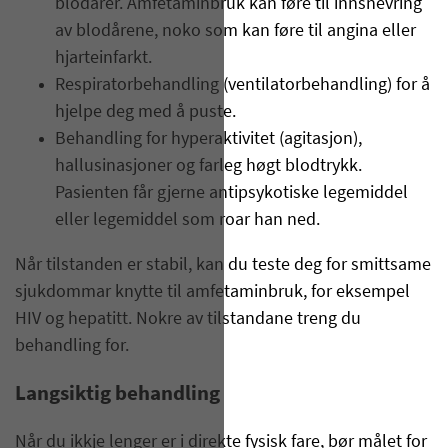
blodårer. Amfetaminbruk kan føre til innsnevring
av blodårene, noko som kan føre til angina eller
hjarteinfarkt.
Respiratorbehandling (ventilatorbehandling) for å
hjelpe deg med å puste.
Behandling for hyperaktivitet (agitasjon),
hallusinasjoner og farleg høgt blodtrykk.
Pasienten får gjerne antipsykotiske legemiddel
eller legemiddel som roar han ned.
Når tilstanden er stabil, kan du teste deg for smittsame
sjukdommar knytte til amfetaminbruk, for eksempel
HIV og hepatitt. Nokre av tilstandane treng du
behandling for.
Langsiktig behandling
Når du ikkje lenger er i direkte fysisk fare, bør målet for