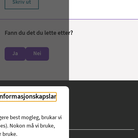
Skriv ut
Fann du det du lette etter?
Ja
Nei