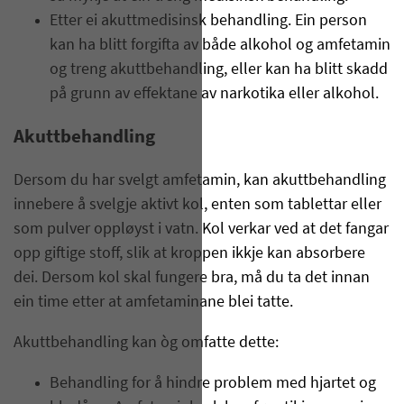
Etter ei akuttmedisinsk behandling. Ein person
kan ha blitt forgifta av både alkohol og amfetamin
og treng akuttbehandling, eller kan ha blitt skadd
på grunn av effektane av narkotika eller alkohol.
Akuttbehandling
Dersom du har svelgt amfetamin, kan akuttbehandling
innebere å svelgje aktivt kol, enten som tablettar eller
som pulver oppløyst i vatn. Kol verkar ved at det fangar
opp giftige stoff, slik at kroppen ikkje kan absorbere
dei. Dersom kol skal fungere bra, må du ta det innan
ein time etter at amfetaminane blei tatte.
Akuttbehandling kan òg omfatte dette:
Behandling for å hindre problem med hjartet og