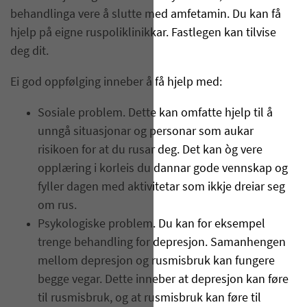
behandlinga vere å slutte med amfetamin. Du kan få
hjelp på eigne ruspoliklinikkar. Fastlegen kan tilvise
deg dit.
Ei god oppfølging inneber å få hjelp med:
Sosiale problem. Dette kan omfatte hjelp til å
unngå situasjonar og personar som aukar
risikoen for at du rusar deg. Det kan òg vere
opplæring i korleis du dannar gode vennskap og
fyller dagen med aktivitetar som ikkje dreiar seg
om rus.
Psykologiske problem. Du kan for eksempel
trenge behandling for depresjon. Samanhengen
mellom depresjon og rusmisbruk kan fungere
begge vegar. Dette inneber at depresjon kan føre
til rusmisbruk, og at rusmisbruk kan føre til