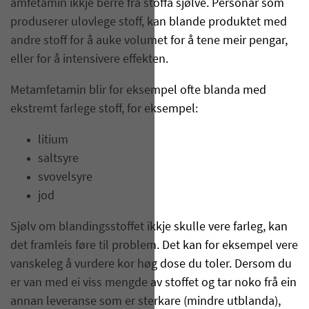
amfetamin ikkje berre frå stoffa sjølve. Personar som
produserer ulovlege stoff, kan blande produktet med
andre stoff for å auke volumet for å tene meir pengar,
eller for å intensivere effekten.
Metamfetamin blir for eksempel ofte blanda med
ekstremt farlege stoff, for eksempel:
litium
saltsyre
svovelsyre
jod
Sjølv om blandingsstoffet ikkje skulle vere farleg, kan
det framleis føre til problem. Det kan for eksempel vere
vanskeleg å vurdere kor høg dose du toler. Dersom du
er van med ei viss mengde av stoffet og tar noko frå ein
annan leveranse som er sterkare (mindre utblanda),