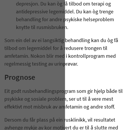
depresjon. Du kan òg få tilbod om terapi og
antidepressive legemiddel. Du kan òg trenge
behandling for andre psykiske helseproblem
knytte til rusmisbruken.
Som ein del av ei langsiktig behandling kan du òg få
tilbod om legemiddel for å redusere trongen til
amfetamin. Nokon blir med i kontrollprogram med
regelmessig testing av urinprøvar.
Prognose
Eit godt rusbehandlingsprogram som gir hjelp både til
psykiske og sosiale problem, ser ut til å vere mest
effektivt mot misbruk av amfetamin og andre stoff.
Dersom du får plass på ein rusklinikk, vil resultatet
avhenge mykje av kor motivert du er til å slutte med