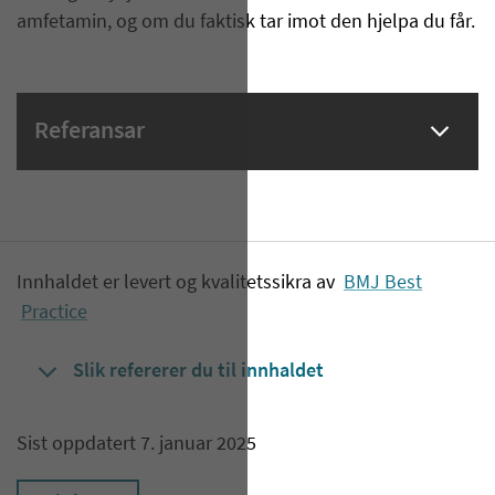
amfetamin, og om du faktisk tar imot den hjelpa du får.
Referansar
Innhaldet er levert og kvalitetssikra av
BMJ Best
Practice
Slik refererer du til innhaldet
Sist oppdatert 7. januar 2025