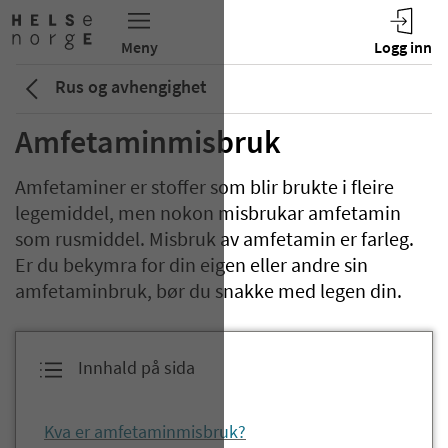
Rus og avhengighet
Amfetaminmisbruk
Amfetaminer er stoffer som blir brukte i fleire
legemiddel, men nokon misbrukar amfetamin
som rusmiddel. Misbruk av amfetamin er farleg.
Er du bekymra for din eigen eller andre sin
amfetaminbruk, bør du snakke med legen din.
Innhald på sida
Kva er amfetaminmisbruk?