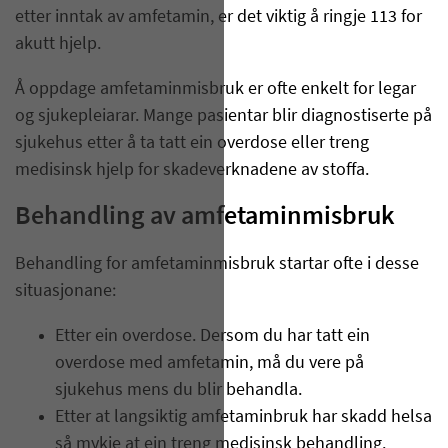
etter inntak av amfetamin, er det viktig å ringje 113 for
akutt hjelp.
Å oppdage amfetaminmisbruk er ofte enkelt for legar
og sjukepleiarar. Mange pasientar blir diagnostiserte på
sjukehus etter å ta tatt ein overdose eller treng
medisinsk hjelp for skadeverknadene av stoffa.
Behandling av amfetaminmisbruk
Behandling for amfetaminmisbruk startar ofte i desse
situasjonane:
Etter ein overdose. Dersom du har tatt ein
overdose med amfetamin, må du vere på
sjukehus mens du blir behandla.
Etter at langsiktig amfetaminbruk har skadd helsa
så mykje at ein treng medisinsk behandling.