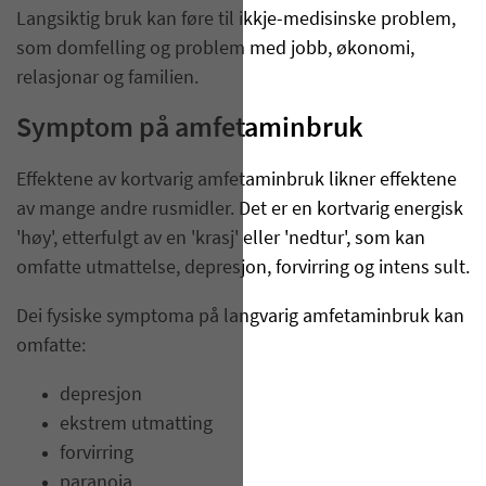
Langsiktig bruk kan føre til ikkje-medisinske problem,
som domfelling og problem med jobb, økonomi,
relasjonar og familien.
Symptom på amfetaminbruk
Effektene av kortvarig amfetaminbruk likner effektene
av mange andre rusmidler. Det er en kortvarig energisk
'høy', etterfulgt av en 'krasj' eller 'nedtur', som kan
omfatte utmattelse, depresjon, forvirring og intens sult.
Dei fysiske symptoma på langvarig amfetaminbruk kan
omfatte:
depresjon
ekstrem utmatting
forvirring
paranoia