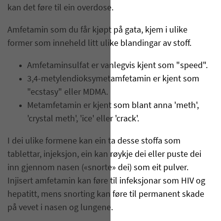
kan det føre til ein overdose.
Amfetamin som du får kjøpt på gata, kjem i ulike
former som inneheld litt ulike blandingar av stoff.
Amfetaminsulfat er vanlegvis kjent som "speed".
3,4-metylendioksymetamfetamin er kjent som
"ecstasy" eller MDMA.
Metamfetamin er kjent som blant anna 'meth',
'crystal meth', 'ice' eller 'crack'.
I dei ulike formene kan ein ta desse stoffa som
tablettar, injeksjon, ein kan røykje dei eller puste dei
inn gjennom nasen («snorte» dei) som eit pulver.
Injisert amfetamin kan føre til infeksjonar som HIV og
hepatitt, mens snorting kan føre til permanent skade
på vevet i nasen og lungene.