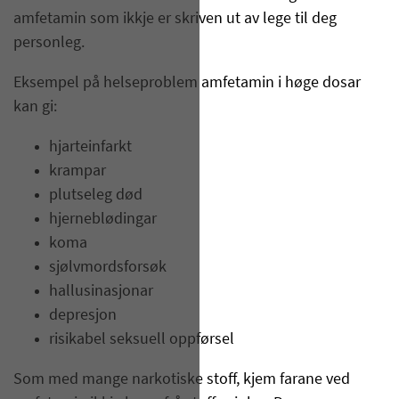
amfetamin som ikkje er skriven ut av lege til deg
personleg.
Eksempel på helseproblem amfetamin i høge dosar
kan gi:
hjarteinfarkt
krampar
plutseleg død
hjerneblødingar
koma
sjølvmordsforsøk
hallusinasjonar
depresjon
risikabel seksuell oppførsel
Som med mange narkotiske stoff, kjem farane ved