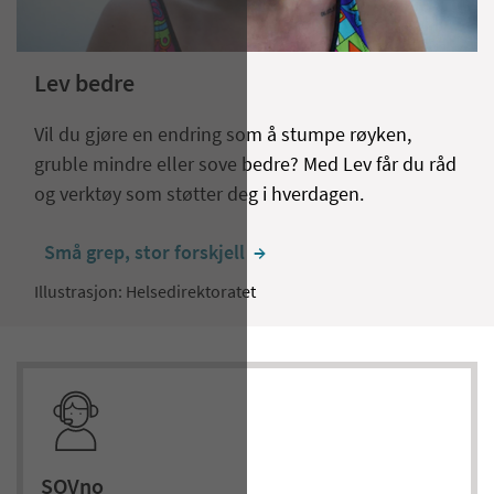
Lev bedre
Vil du gjøre en endring som å stumpe røyken,
gruble mindre eller sove bedre? Med Lev får du råd
og verktøy som støtter deg i hverdagen.
Små grep, stor forskjell
  →
Illustrasjon: Helsedirektoratet
SOVno