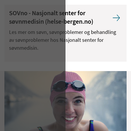
SOVno - Nasjonalt senter for
søvnmedisin (helse-bergen.no)
Les mer om søvn, søvnproblemer og behandling
av søvnproblemer hos Nasjonalt senter for
søvnmedisin.