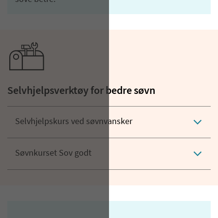
Selvhjelpsverktøy for bedre søvn
Selvhjelpskurs ved søvnvansker
Søvnkurset Sov godt