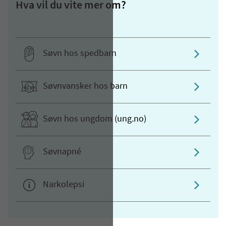
Hva vil du vite mer om?
Søvn hos spedbarn
Søvnvansker hos barn
Søvn hos ungdom (ung.no)
Søvnapné
Narkolepsi