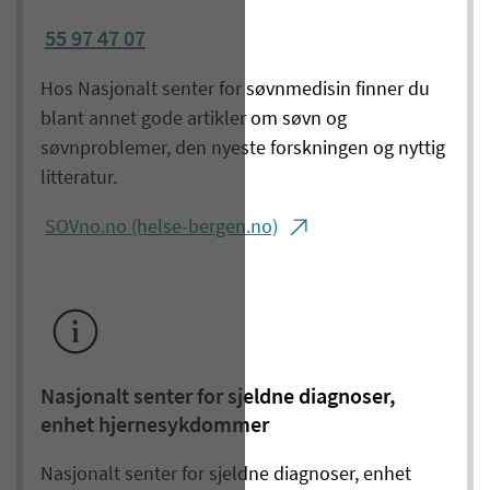
55 97 47 07
Hos Nasjonalt senter for søvnmedisin finner du
blant annet gode artikler om søvn og
søvnproblemer, den nyeste forskningen og nyttig
litteratur.
SOVno.no (helse-bergen.no)
Nasjonalt senter for sjeldne diagnoser,
enhet hjernesykdommer
Nasjonalt senter for sjeldne diagnoser, enhet