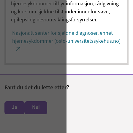
hjernesykdommer tilbyr informasjon, rådgivning
og kurs om sjeldne tilstander innenfor søvn,
epilepsi og nevroutviklingsforsyrrelser.
Nasjonalt senter for sjeldne diagnoser, enhet
hjernesykdommer (oslo-universitetssykehus.no)
Fant du det du lette etter?
Ja
Nei