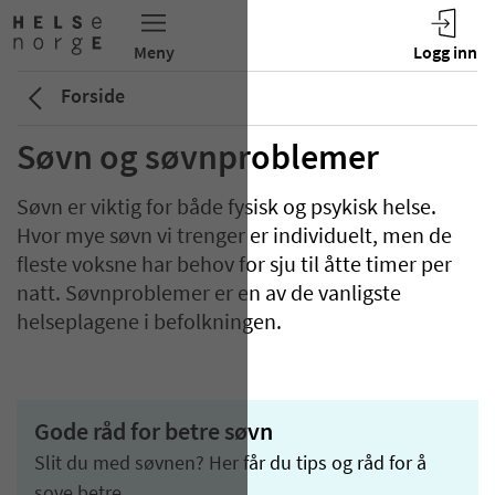
Forside
Søvn og søvnproblemer
Søvn er viktig for både fysisk og psykisk helse.
Hvor mye søvn vi trenger er individuelt, men de
fleste voksne har behov for sju til åtte timer per
natt. Søvnproblemer er en av de vanligste
helseplagene i befolkningen.
Gode råd for betre søvn
Slit du med søvnen? Her får du tips og råd for å
sove betre.