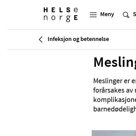
Infeksjon og betennelse
Meslin
Meslinger er 
forårsakes av 
komplikasjone
barnedødeligh