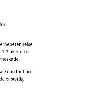
for
Hjernebetennelse
 1-2 uker etter
jerneskade.
sne enn for barn
de er særlig