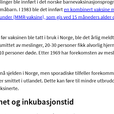
linger ble innført i det norske barnevaksinasjonsprog
småbarn. I 1983 ble det innført
en kombinert vaksine m
nder (MMR-vaksine)​, som gis ved 15 måneders alder og 
 før vaksinen ble tatt i bruk i Norge, ble det årlig meld
smittet av meslinger, 20-30 personer fikk alvorlig hje
5-10 personer døde. Etter 1969 har forekomsten av mesl
 sjelden i Norge, men sporadiske tilfeller forekomm
r smittet i utlandet. Dette kan føre til mindre utbrud
ksinerte.
et og inkubasjonstid