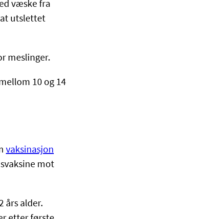
ed væske fra
 at utslettet
or meslinger.
r mellom 10 og 14
om
vaksinasjon
nsvaksine mot
 års alder.
r etter første