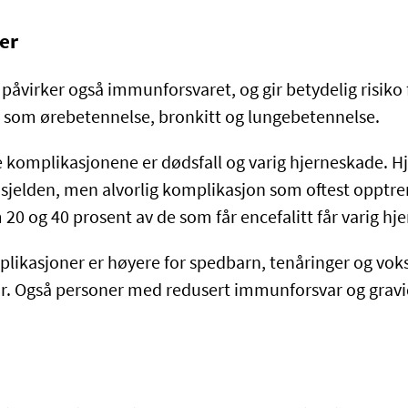
er
påvirker også immunforsvaret, og gir betydelig risiko 
som ørebetennelse, bronkitt og lungebetennelse.
e komplikasjonene er dødsfall og varig hjerneskade. 
n sjelden, men alvorlig komplikasjon som oftest opptrer
 20 og 40 prosent av de som får encefalitt får varig h
plikasjoner er høyere for spedbarn, tenåringer og vok
eår. Også personer med redusert immunforsvar og gravi