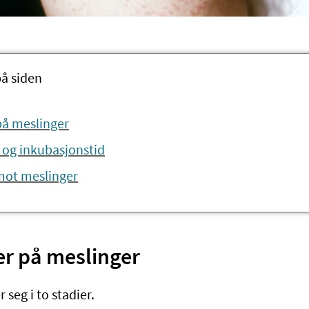
på siden
å meslinger
og inkubasjonstid
mot meslinger
 på meslinger
 seg i to stadier.