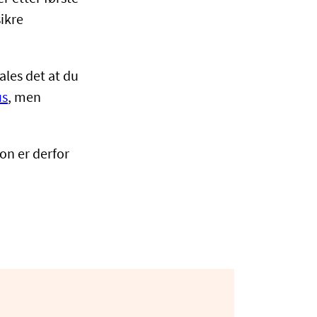
sikre
ales det at du
us
, men
on er derfor