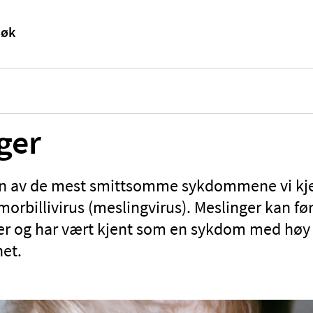
ger
en av de mest smittsomme sykdommene vi kj
morbillivirus (meslingvirus). Meslinger kan føre
r og har vært kjent som en sykdom med høy
et.