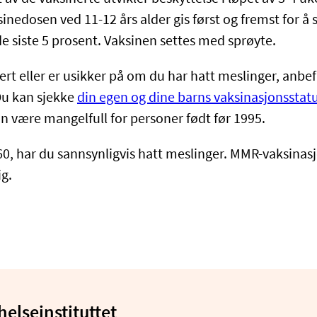
inedosen ved 11-12 års alder gis først og fremst for å 
de siste 5 prosent. Vaksinen settes med sprøyte.
ert eller er usikker på om du har hatt meslinger, anbef
Du kan sjekke
din egen og dine barns vaksinasjonsstat
an være mangelfull for personer født før 1995.
60, har du sannsynligvis hatt meslinger. MMR-vaksinasj
g.​
helseinstituttet