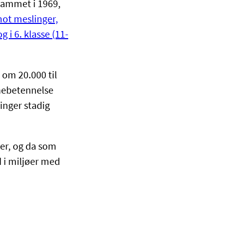
rammet i 1969,
ot meslinger,
i 6. klasse (11-
t om 20.000 til
rnebetennelse
inger stadig
er, og da som
d i miljøer med