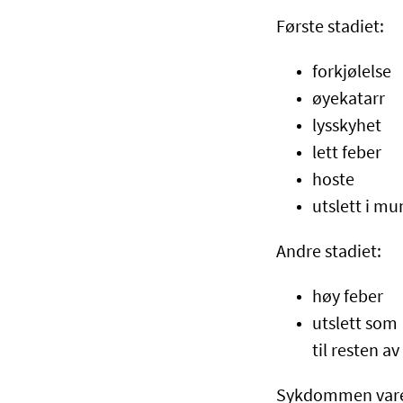
Første stadiet:
forkjølelse
øyekatarr
lysskyhet
lett feber
hoste
utslett i m
Andre stadiet:
høy feber
utslett som 
til resten 
Sykdommen varer