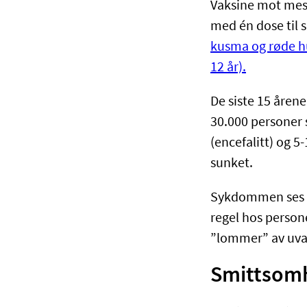
​Vaksine mot mes
med én dose til 
kusma og røde hu
12 år).
De siste 15 årene
30.000 personer 
(encefalitt) og 
sunket.
Sykdommen ses nå
regel hos persone
”lommer” av uva
Smittsomh