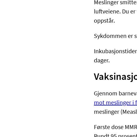
Meslinger smitte
luftveiene. Du er 
oppstår.
Sykdommen er svæ
Inkubasjonstiden
dager. ​
Vaksinasj
Gjennom barneva
mot meslinger i 
meslinger (Meas
Første dose MMR 
Rundt 95 prosent 