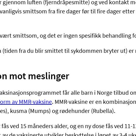
r gjennom luften (fjerndråpesmitte) og ved kontakt m
vanligvis smittsom fra fire dager før til fire dager etter
rt smittsom, og det er ingen spesifikk behandling f
 (tiden fra du blir smittet til sykdommen bryter ut) e
on mot meslinger
ksinasjonsprogrammet får alle barn i Norge tilbud 
form av MMR-vaksine​
. MMR-vaksine er en kombinasjo
les), kusma (Mumps) og rødehunder (Rubella).
fås ved 15 måneders alder, og en ny dose fås ved 11-12
av de vaksinerte utvikler beskyttelse i løpet av 3-4 uke