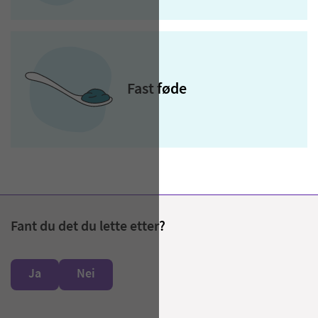
Fast føde
Fant du det du lette etter?
Ja
Nei