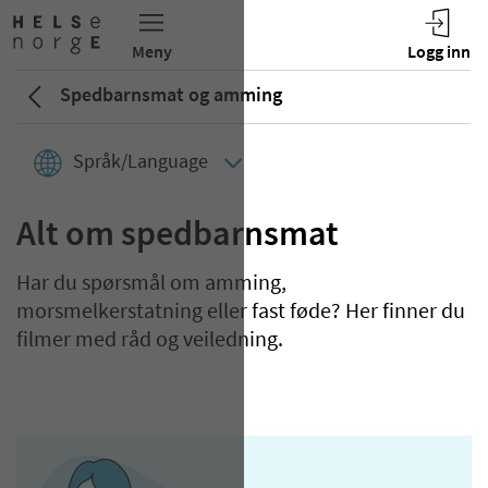
Spedbarnsmat og amming
Språk/Language
Alt om spedbarnsmat
Har du spørsmål om amming,
morsmelkerstatning eller fast føde? Her finner du
filmer med råd og veiledning.