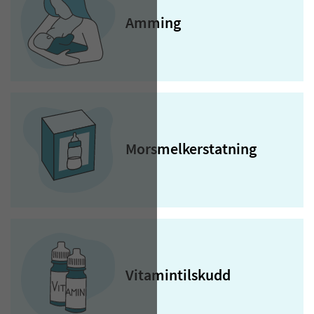
Amming
Morsm­elk­­­erstatning
Vitamintilskudd