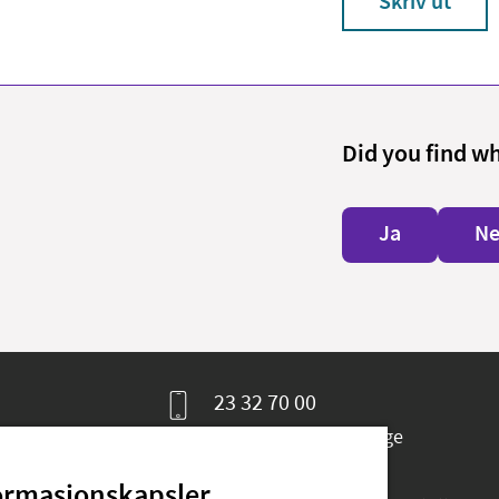
Skriv ut
Did you find w
Ja
Ne