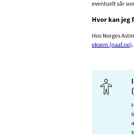
eventuelt sår so
Hvor kan jeg 
Hos Norges Astma
eksem (naaf.no)
.
H
a
s