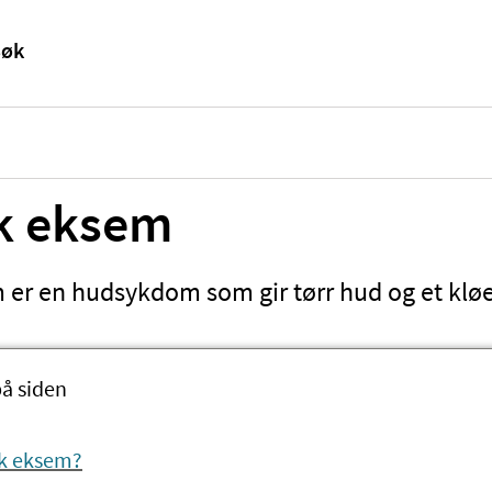
k eksem
 er en hudsykdom som gir tørr hud og et kløe
på siden
sk eksem?