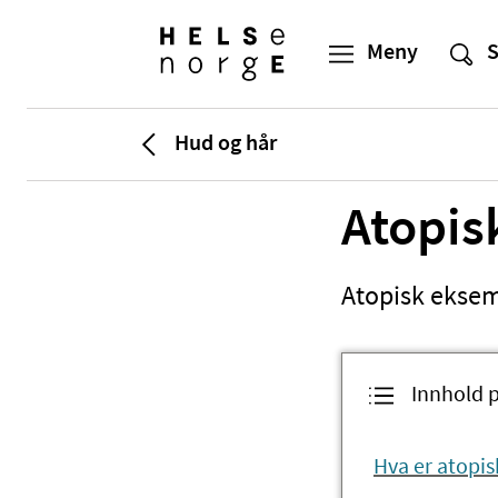
Hud og hår
Atopis
Atopisk eksem
Innhold 
Hva er atopi