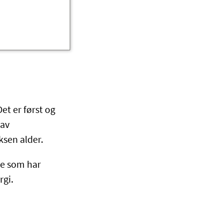
et er først og
 av
ksen alder.
ge som har
rgi.