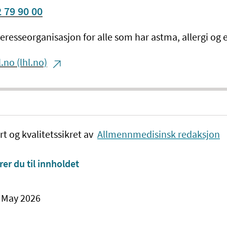
 79 90 00
teresseorganisasjon for alle som har astma, allergi og
l.no (lhl.no)
rt og kvalitetssikret av
Allmennmedisinsk redaksjon
rer du til innholdet
. May 2026