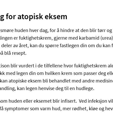
g for atopisk eksem
 smøre huden hver dag, for å hindre at den blir tørr og
lingen er fuktighetskrem, gjerne med karbamid (urea).
deler av året, kan du spørre fastlegen din om du kan f
å blå resept.
on blir vurdert i de tilfellene hvor fuktighetskrem al
nakk med legen din om hvilken krem som passer deg ell
ler kan atopiske eksem bli behandlet med andre medisin
andling, kan legen henvise deg til en hudlege.
om huden eller eksemet blir infisert. Ved infeksjon vi
 få symptomer som varm hud, mer rødhet, kløe og hev