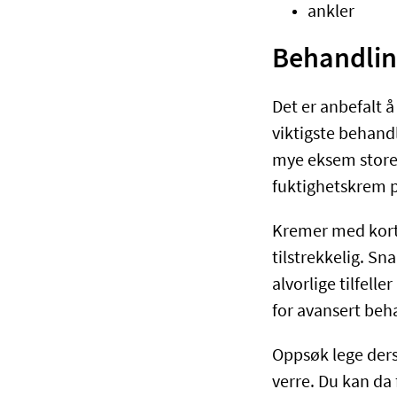
ankler
Behandlin
Det er anbefalt å
viktigste behand
mye eksem store 
fuktighetskrem p
Kremer med kortis
tilstrekkelig. S
alvorlige tilfel
for avansert beh
Oppsøk lege ders
verre. Du kan da