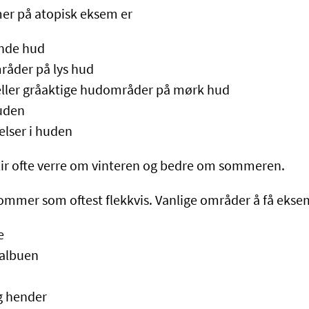
er på atopisk eksem er
ende hud
åder på lys hud
a eller gråaktige hudområder på mørk hud
huden
lser i huden
lir ofte verre om vinteren og bedre om sommeren.
mmer som oftest flekkvis. Vanlige områder å få ekse
e
 albuen
g hender