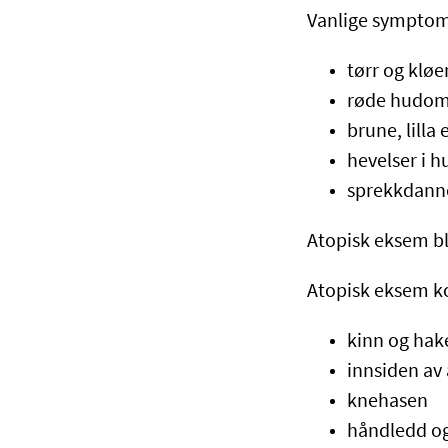
Vanlige symptom
tørr og klø
røde hudomr
brune, lill
hevelser i 
sprekkdanne
Atopisk eksem b
Atopisk eksem ko
kinn og hak
innsiden av
knehasen
håndledd o