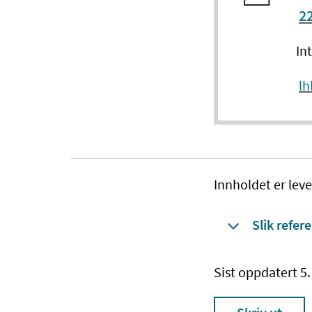
22
In
lh
Innholdet er leve
Slik refere
Sist oppdatert 5