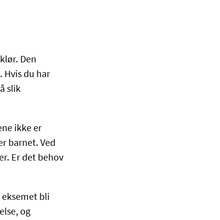
 klør. Den
 Hvis du har
å slik
ene ikke er
er barnet. Ved
er. Er det behov
l eksemet bli
else, og