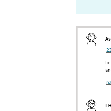
As
23
In
an
na
LH