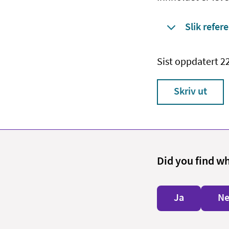
Slik refere
Sist oppdatert 
Skriv ut
Did you find w
Ja
Ne