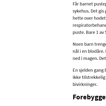
Får barnet puste
sykehus. Det gis
hette over hodet.
respiratorbehand
puste. Bare 1 av
Noen barn trenge
nål i en blodår
ned i magen. Det
En sjelden gang 
ikke tilstrekkel
bivirkninger.
Forebygge