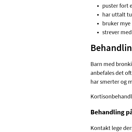
puster fort 
har uttalt t
bruker mye k
strever med 
Behandli
Barn med bronkiol
anbefales det oft
har smerter og m
Kortisonbehandli
Behandling p
Kontakt lege der