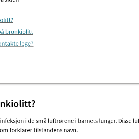
på siden
olitt?
 bronkiolitt
ontakte lege?
nkiolitt?
 infeksjon i de små luftrørene i barnets lunger. Disse lu
som forklarer tilstandens navn.