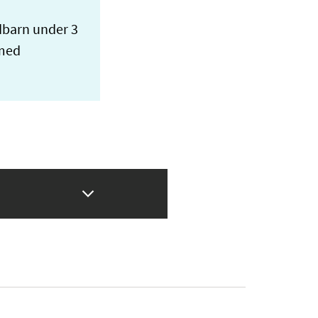
dbarn under 3
 med