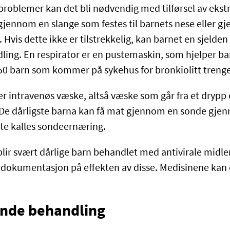
problemer kan det bli nødvendig med tilførsel av ekst
 gjennom en slange som festes til barnets nese eller g
 Hvis dette ikke er tilstrekkelig, kan barnet en sjelde
ling. En respirator er en pustemaskin, som hjelper b
 50 barn som kommer på sykehus for bronkiolitt trenge
r intravenøs væske, altså væske som går fra et dryp
e. De dårligste barna kan få mat gjennom en sonde g
te kalles sondeernæring.
blir svært dårlige barn behandlet med antivirale midle
ig dokumentasjon på effekten av disse. Medisinene kan
nde behandling