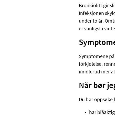
Bronkiolitt gir s
Infeksjonen skyl
under to år. Omtr
er vanligst i vint
Symptomer
Symptomene på bro
forkjølelse, renn
imidlertid mer a
Når bør je
Du bør oppsøke l
har blåaktig