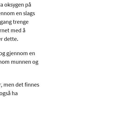
ra oksygen på
jennom en slags
n gang trenge
arnet med å
r dette.
p og gjennom en
jennom munnen og
r, men det finnes
 også ha