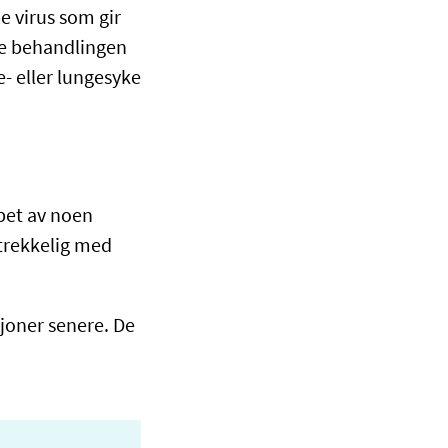
e virus som gir
nne behandlingen
e- eller lungesyke
øpet av noen
strekkelig med
sjoner senere. De