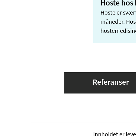
Hoste hos
Hoste er svær
måneder. Host
hostemedisine
Referanser
Innholdet er leve