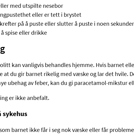
eller med utspilte nesebor
ungpustethet eller er tett i brystet
refter på å puste eller slutter å puste i noen sekunder
å spise eller drikke
ng
itt kan vanligvis behandles hjemme. Hvis barnet ellers
e at du gir barnet rikelig med væske og lar det hvile.
ye ubehag av feber, kan du gi paracetamol-mikstur elle
ng er ikke anbefalt.
å sykehus
som barnet ikke får i seg nok væske eller får problem