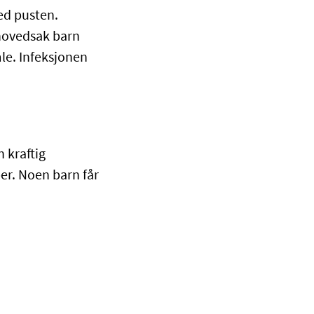
med pusten.
 hovedsak barn
mle. Infeksjonen
 kraftig
ber. Noen barn får