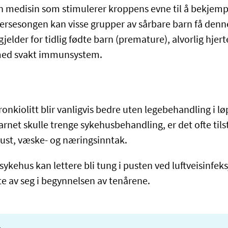
n medisin som stimulerer kroppens evne til å bekjemp
intersesongen kan visse grupper av sårbare barn få de
jelder for tidlig fødte barn (premature), alvorlig hjert
 med svakt immunsystem.
nkiolitt blir vanligvis bedre uten legebehandling i l
arnet skulle trenge sykehusbehandling, er det ofte til
ust, væske- og næringsinntak.
ykehus kan lettere bli tung i pusten ved luftveisinfek
te av seg i begynnelsen av tenårene.