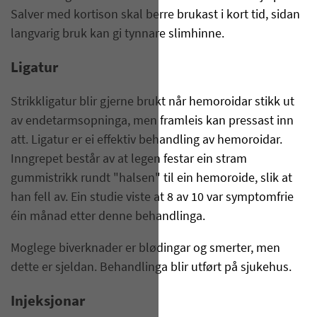
Salver med kortison skal berre brukast i kort tid, sidan
langvarig bruk kan gi tynnare slimhinne.
Ligatur
Strikkligatur blir gjerne brukt når hemoroidar stikk ut
av endetarmsopninga, men framleis kan pressast inn
att. Ligatur er ei effektiv behandling av hemoroidar.
Inngrepet består av at legen festar ein stram
gummistrikk rundt "halsen" til ein hemoroide, slik at
han fell av. Ein studie viste at 8 av 10 var symptomfrie
éin månad etter denne behandlinga.
Moglege biverknader er blødingar og smerter, men
dette er sjeldan. Behandlinga blir utført på sjukehus.
Injeksjonar