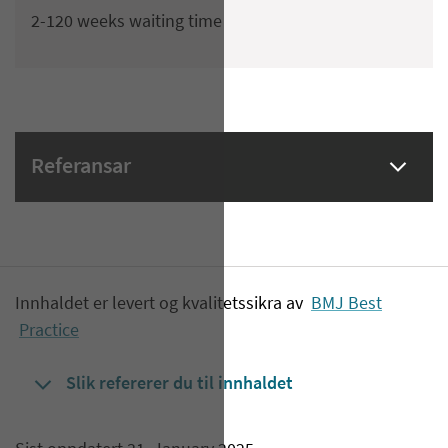
2-120 weeks waiting time
Referansar
Innhaldet er levert og kvalitetssikra av
BMJ Best
Practice
Slik refererer du til innhaldet