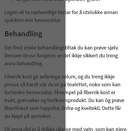
Legen vil ta nødvendige testar for å utelukke annan
sjukdom enn hemoroidar.
Behandling
Det finst enkle behandlingstiltak du kan prøve sjølv.
Dersom desse fungerer, er det ikkje sikkert du treng
anna behandling.
Fiberrik kost gir avføringa volum, og du treng ikkje
presse så hardt når du er på toalettet, noko som kan
forhindre hemoroidar. Eksempel på fiberrik kost er
frukt, grønsaker og heilkornsprodukt. Du kan òg prøve
fibertilskot som loppefrø, linfrø og kveitekli. Dette får
du kjøpt på apoteket.
Eit anna råd er å drikke rikeleg med vatn, som kan gjere