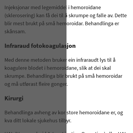
Injeksjonar med legemiddel i hemoroidane
(sklerosering) kan få dei til å skrumpe og falle av. Dette
blir mest brukt på små hemoroidar. Behandlinga er
skånsam.
Infraraud fotokoagulasjon
Med denne metoden bruker ein infraraudt lys til å
koagulere blodet i hemoroidane, slik at dei skal
skrumpe. Behandlinga blir brukt på små hemoroidar
og må utførast fleire gonger.
Kirurgi
Behandlinga avheng av kor store hemoroidane er, og
kva ditt lokale sjukehus tilbyr.