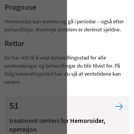
Prognose
Hemoroidar kan komme og gå i periodar – også etter
behandlinga. Alvorlege problem er derimot sjeldne.
Rettar
Du har rett til å velje behandlingsstad for alle
undersøkingar og behandlingar du blir tilvist for. På
Velg behandlingssted kan du sjå at ventetidene kan
variere.
51
treatment centers for Hemoroider,
operasjon