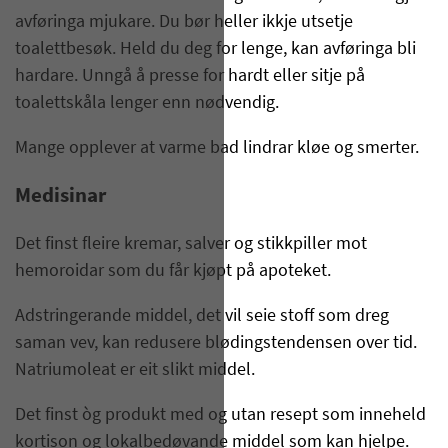
avføringa mjukare. Du bør heller ikkje utsetje
toalettbesøk. Held du deg for lenge, kan avføringa bli
hardare. Unngå å presse for hardt eller sitje på
toalettskåla lenger enn nødvendig.
Mange opplever at varme bad lindrar kløe og smerter.
Medisinar
Det finst fleire kremar, salver og stikkpiller mot
hemoroidar som du får kjøpt på apoteket.
Adstringerande middel, det vil seie stoff som dreg
saman vev, kan redusere blødingstendensen over tid.
Natriumoleat er eit slikt middel.
Det finst òg produkt med og utan resept som inneheld
kortison og lokalbedøvande middel som kan hjelpe.