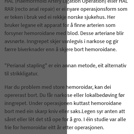
HAL (Haemorrhoid Artery Ligation Operation) eller HAL
RAR (recto anal repair) er ei nyare operasjonsform som
er teken i bruk ved ei rekkje norske sjukehus. Her
bruker legane eit apparat for å finne arterien som
forsyner hemoroidane med blod. Desse arteriane blir
avsnørte. Inngrepet skjer vanlegvis i narkose og gir
færre biverknader enn å skjere bort hemoroidane.
"Perianal stapling" er ein annan metode, eit alternativ
til strikkligatur.
Har du problem med store hemoroidar, kan dei
opererast bort. Du får narkose eller lokalbedøving før
inngrepet. Under operasjonen kuttast hemoroidane
bort med ein skarp kniv eller saks.Legen syr anten att
såret eller lèt det stå ope for å gro. I éin studie var alle
frie for hemoroidar eitt år etter operasjonen.