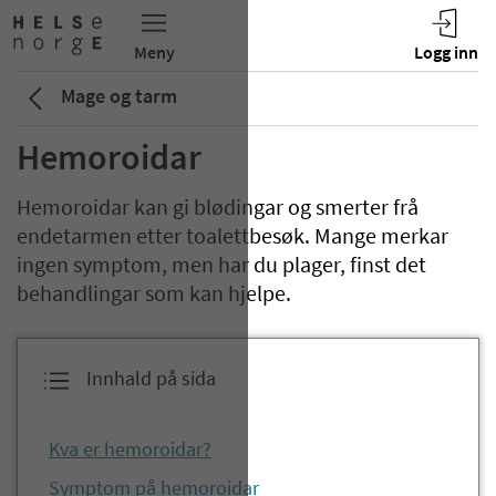
Mage og tarm
Hemoroidar
Hemoroidar kan gi blødingar og smerter frå
endetarmen etter toalettbesøk. Mange merkar
ingen symptom, men har du plager, finst det
behandlingar som kan hjelpe.
Innhald på sida
Kva er hemoroidar?
Symptom på hemoroidar