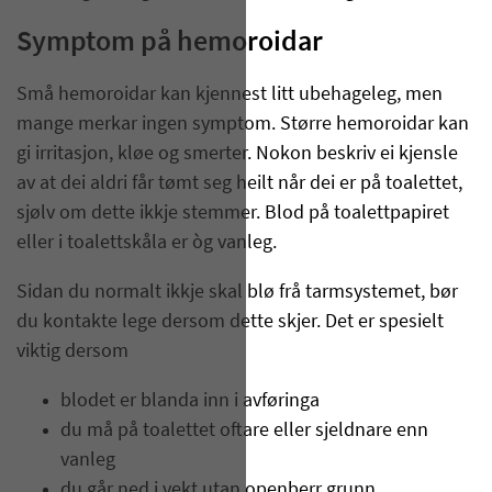
Symptom på hemoroidar
Små hemoroidar kan kjennest litt ubehageleg, men
mange merkar ingen symptom. Større hemoroidar kan
gi irritasjon, kløe og smerter. Nokon beskriv ei kjensle
av at dei aldri får tømt seg heilt når dei er på toalettet,
sjølv om dette ikkje stemmer. Blod på toalettpapiret
eller i toalettskåla er òg vanleg.
Sidan du normalt ikkje skal blø frå tarmsystemet, bør
du kontakte lege dersom dette skjer. Det er spesielt
viktig dersom
blodet er blanda inn i avføringa
du må på toalettet oftare eller sjeldnare enn
vanleg
du går ned i vekt utan openberr grunn