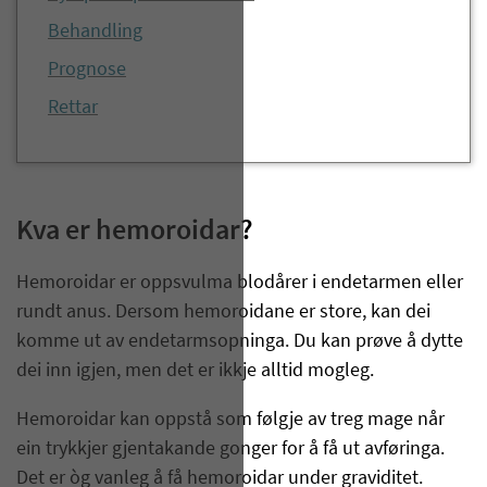
Behandling
Prognose
Rettar
Kva er hemoroidar?
Hemoroidar er oppsvulma blodårer i endetarmen eller
rundt anus. Dersom hemoroidane er store, kan dei
komme ut av endetarmsopninga. Du kan prøve å dytte
dei inn igjen, men det er ikkje alltid mogleg.
Hemoroidar kan oppstå som følgje av treg mage når
ein trykkjer gjentakande gonger for å få ut avføringa.
Det er òg vanleg å få hemoroidar under graviditet.