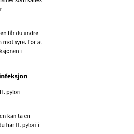
isiner som kalles
r
en får du andre
n mot syre. For at
ksjonen i
infeksjon
H. pylori
gen kan ta en
u har H. pylori i