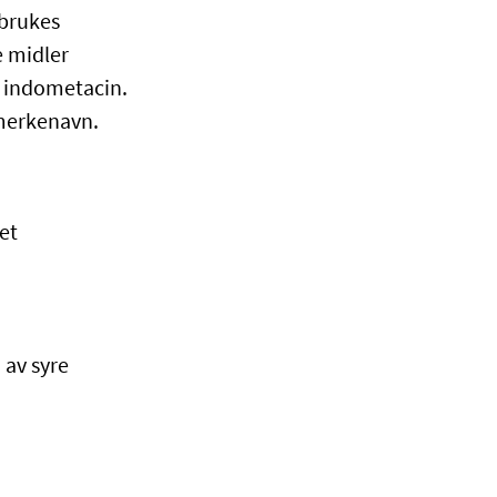
 brukes
 midler
g indometacin.
 merkenavn.
et
 av syre