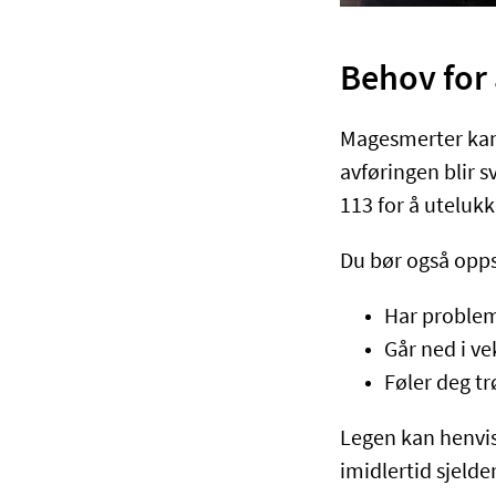
Behov for 
Magesmerter kan 
avføringen blir s
113 for å uteluk
Du bør også opps
Har proble
Går ned i v
Føler deg tr
Legen kan henvise
imidlertid sjelden