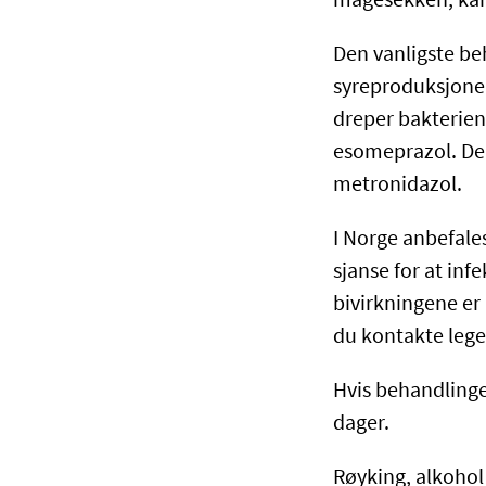
magesekken, kan
Den vanligste be
syreproduksjone
dreper bakterie
esomeprazol. De 
metronidazol.
I Norge anbefales
sjanse for at in
bivirkningene er 
du kontakte lege
Hvis behandlinge
dager.
Røyking, alkohol