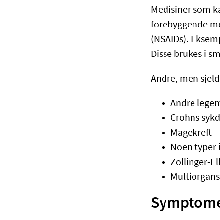
Medisiner som ka
forebyggende mo
(NSAIDs). Eksemp
Disse brukes i s
Andre, men sjeld
Andre legem
Crohns sykd
Magekreft
Noen typer 
Zollinger-El
Multiorgans
Symptome