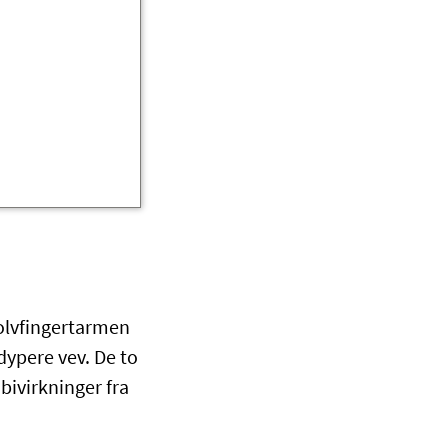
tolvfingertarmen
ypere vev. De to
bivirkninger fra