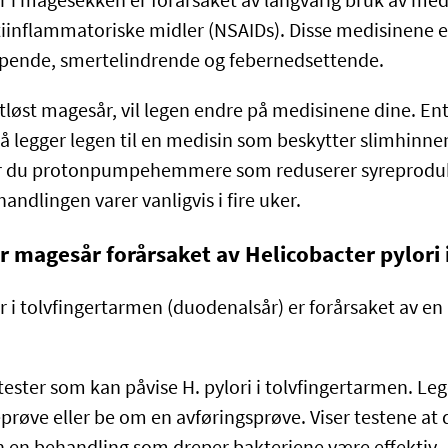
r i magesekken er forårsaket av langvarig bruk av med
tiinflammatoriske midler (NSAIDs). Disse medisinene e
ende, smertelindrende og febernedsettende.
løst magesår, vil legen endre på medisinene dine. Ent
så legger legen til en medisin som beskytter slimhinne
 får du protonpumpehemmere som reduserer syreprodu
ndlingen varer vanligvis i fire uker.
r magesår forårsaket av Helicobacter pylori 
 i tolvfingertarmen (duodenalsår) er forårsaket av en 
tester som kan påvise H. pylori i tolvfingertarmen. Le
røve eller be om en avføringsprøve. Viser testene at d