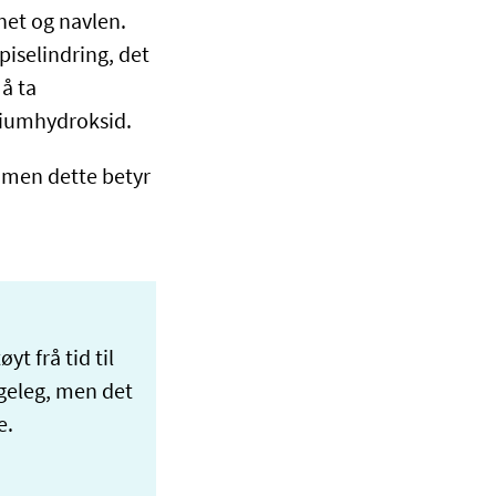
net og navlen.
iselindring, det
 å ta
niumhydroksid.
 men dette betyr
yt frå tid til
geleg, men det
e.