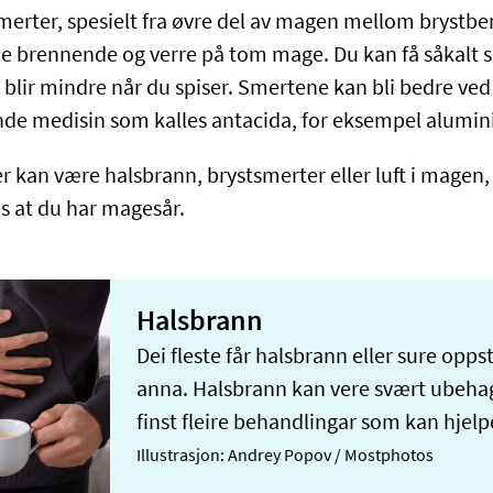
merter, spesielt fra øvre del av magen mellom brystbe
e brennende og verre på tom mage. Du kan få såkalt sp
e blir mindre når du spiser. Smertene kan bli bedre ved
nde medisin som kalles antacida, for eksempel alumi
kan være halsbrann, brystsmerter eller luft i magen,
s at du har magesår.
Halsbrann
Dei fleste får halsbrann eller sure oppstø
anna. Halsbrann kan vere svært ubeha
finst fleire behandlingar som kan hjelp
Illustrasjon: Andrey Popov / Mostphotos