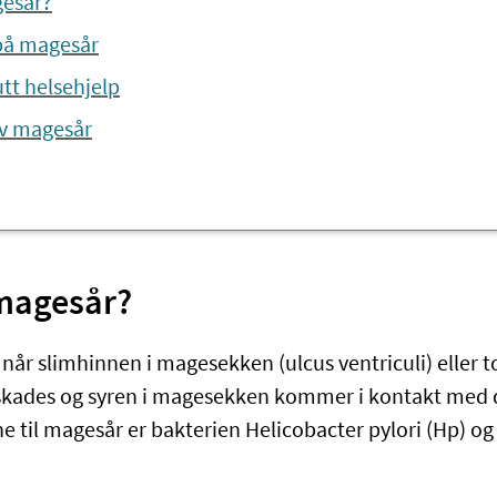
gesår?
å magesår
tt helsehjelp
v magesår
 magesår?
når slimhinnen i magesekken (ulcus ventriculi) eller 
skades og syren i magesekken kommer i kontakt med d
e til magesår er bakterien Helicobacter pylori (Hp) og 