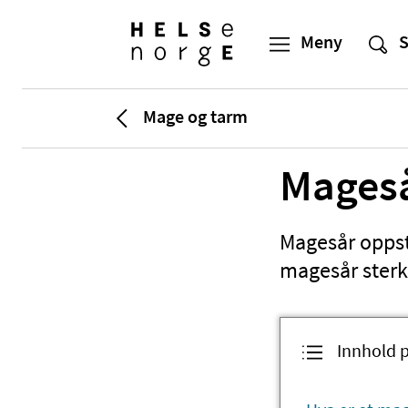
Mage og tarm
Mages
Magesår oppstå
magesår sterk
Innhold 