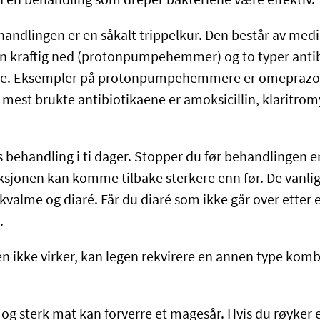
 en behandling som dreper bakteriene være effektiv.
handlingen er en såkalt trippelkur. Den består av medi
n kraftig ned (protonpumpehemmer) og to typer anti
ne. Eksempler på protonpumpehemmere er omeprazo
mest brukte antibiotikaene er amoksicillin, klaritrom
 behandling i ti dager. Stopper du før behandlingen er 
feksjonen kan komme tilbake sterkere enn før. De vanli
kvalme og diaré. Får du diaré som ikke går over etter e
.
n ikke virker, kan legen rekvirere en annen type komb
 og sterk mat kan forverre et magesår. Hvis du røyker 