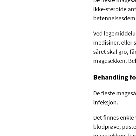
De fleste mageså
ikke-steroide an
betennelsesdemp
Ved legemiddelut
medisiner, eller 
såret skal gro,
magesekken. Beha
Behandling fo
De fleste magesår
infeksjon.
Det finnes enkle 
blodprøve, pustep