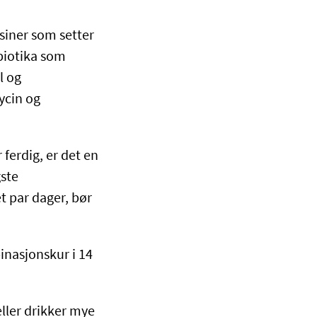
siner som setter
biotika som
l og
ycin og
ferdig, er det en
gste
t par dager, bør
inasjonskur i 14
eller drikker mye