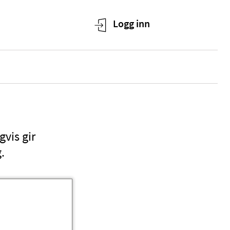
vis gir
.