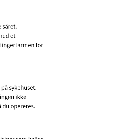
 såret.
ned et
fingertarmen for
.
n på sykehuset.
ingen ikke
 du opereres.