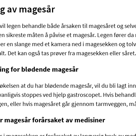
g av magesår
vil legen behandle både årsaken til magesåret og selve
en sikreste måten å påvise et magesår. Legen fører da 
er en slange med et kamera ned i magesekken og tolv
lt. Det kan også tas prøver fra magesekken eller såret
ing for blødende magesår
kelsen at du har blødende magesår, vil du bli lagt in
anligvis stoppes ved hjelp gastroscopet. Hvis behandl
en, eller hvis magesåret går gjennom tarmveggen, må
r magesår forårsaket av medisiner