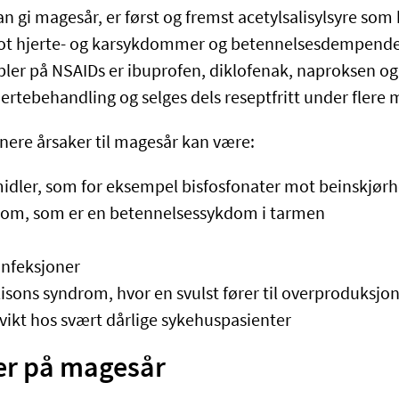
n gi magesår, er først og fremst acetylsalisylsyre som
t hjerte- og karsykdommer og betennelsesdempende
ler på NSAIDs er ibuprofen, diklofenak, naproksen o
mertebehandling og selges dels reseptfritt under flere
nere årsaker til magesår kan være:
idler, som for eksempel bisfosfonater mot beinskjørh
om, som er en betennelsessykdom i tarmen
infeksjoner
lisons syndrom, hvor en svulst fører til overproduksjon
vikt hos svært dårlige sykehuspasienter
r på magesår