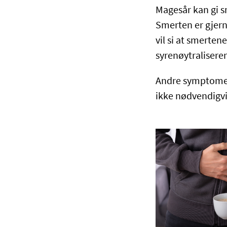
Magesår kan gi s
Smerten er gjern
vil si at smerten
syrenøytralisere
Andre symptomer 
ikke nødvendigvi