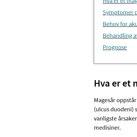
Hva er et ma
Symptomer p
Behov for aku
Behandling a
Prognose
Hva er et
Magesår oppstår 
(ulcus duodeni) 
vanligste årsaken
medisiner.