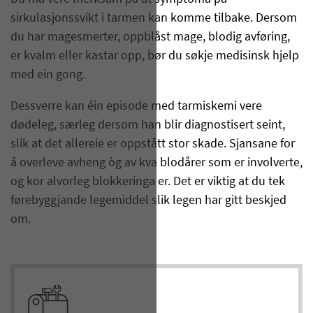
sirkulasjonssvikt i tarmen kan komme tilbake. Dersom
du har magesmerter, oppblåst mage, blodig avføring,
er kvalm eller kastar opp, bør du søkje medisinsk hjelp
med ein gong.
Dessverre kan éin episode med tarmiskemi vere
dødeleg, særleg dersom han blir diagnostisert seint,
slik at det allereie er oppstått stor skade. Sjansane for
å overleve avheng òg av kva blodårer som er involverte,
og kor alvorleg blokkeringa er. Det er viktig at du tek
førebyggjande legemiddel slik legen har gitt beskjed
om.