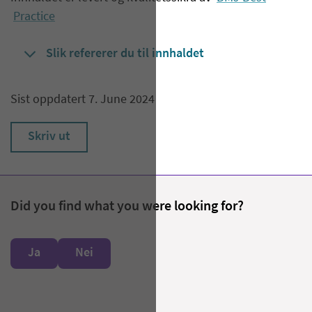
Practice
Slik refererer du til innhaldet
Sist oppdatert 7. June 2024
Skriv ut
Did you find what you were looking for?
Ja
Nei