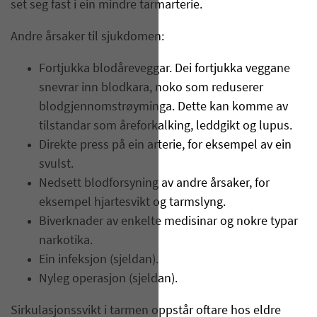
set seg fast i ein mindre tarmarterie.
Andre årsaker til sjukdomen:
Fortjukka blodåreveggar. Dei fortjukka veggane
snevrar inn blodkara, noko som reduserer
blodgjennomstrøyminga. Dette kan komme av
tilstandar som åreforkalking, leddgikt og lupus.
Direkte press på ein arterie, for eksempel av ein
svulst.
Nedsett blodforsyning av andre årsaker, for
eksempel hjartesvikt og tarmslyng.
Biverknader av enkelte medisinar og nokre typar
narkotika.
Ein infeksjon (sjeldan).
Nyleg operasjon (sjeldan).
Sirkulasjonssvikt i tarmen oppstår oftare hos eldre