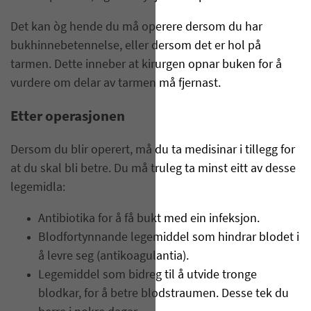
Det kan òg hende du må operere dersom du har
bukhinnebetennelse, eller dersom det er hol på
tarmen. Dette inneber at kirurgen opnar buken for å
vurdere om delar av tarmen må fjernast.
Etter operasjonen
Dersom du blir operert, må du ta medisinar i tillegg for
at du skal bli betre. Du må truleg ta minst eitt av desse
legemidla:
Antibiotika for å få bukt med ein infeksjon.
Blodfortynnande legemiddel som hindrar blodet i
å levre seg (antikoagulantia).
Legemiddel som bidreg til å utvide tronge
blodkar, for å betre blodstraumen. Desse tek du