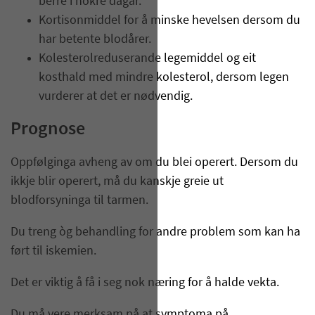
berre i nokre dagar.
Kortisonmiddel for å minske hevelsen dersom du
har betente blodårer.
Kolesterolreduserande legemiddel og eit
kosthald med mindre kolesterol, dersom legen
vurderer at det er nødvendig.
Prognose
Oppfølginga avheng av om du blei operert. Dersom du
ikkje blir operert, må du kanskje greie ut
blodforsyninga til tarmen.
Du treng òg behandling for andre problem som kan ha
ført til iskemien.
Det er viktig å få i seg nok næring for å halde vekta.
Du må vere merksam på at symptoma på