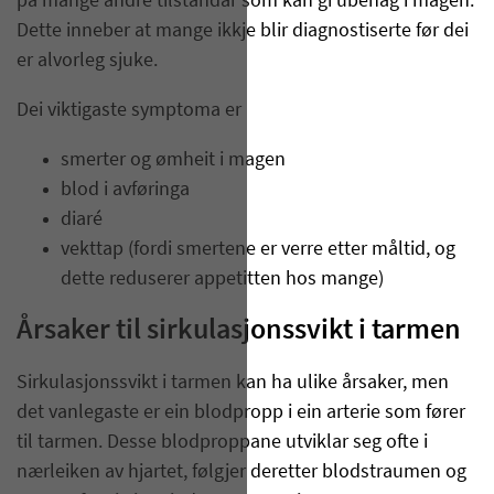
på mange andre tilstandar som kan gi ubehag i magen.
Dette inneber at mange ikkje blir diagnostiserte før dei
er alvorleg sjuke.
Dei viktigaste symptoma er
smerter og ømheit i magen
blod i avføringa
diaré
vekttap (fordi smertene er verre etter måltid, og
dette reduserer appetitten hos mange)
Årsaker til sirkulasjonssvikt i tarmen
Sirkulasjonssvikt i tarmen kan ha ulike årsaker, men
det vanlegaste er ein blodpropp i ein arterie som fører
til tarmen. Desse blodproppane utviklar seg ofte i
nærleiken av hjartet, følgjer deretter blodstraumen og