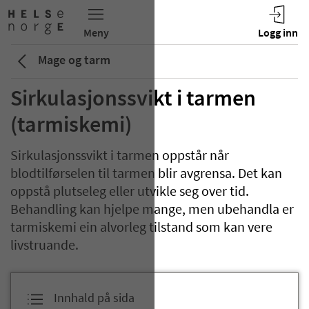
Mage og tarm
Sirkulasjonssvikt i tarmen
(tarmiskemi)
Sirkulasjonssvikt i tarmen oppstår når
blodtilførselen til tarmen blir avgrensa. Det kan
oppstå plutseleg eller utvikle seg over tid.
Behandling kan hjelpe mange, men ubehandla er
tarmiskemi ein alvorleg tilstand som kan vere
livstruande.
Innhald på sida