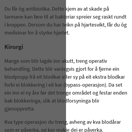
Du får òg antibiotika. Dette kjem av at skade på
tarmane kan føre til at bakteriar spreier seg raskt rundt
i kroppen. Dersom du har teikn på hjartesvikt, får du òg
medisinar for å styrke hjartet.
Kirurgi
Mange som blir lagde inn akutt, treng operativ
behandling. Dette blir vanlegvis gjort for å fjerne ein
blodpropp frå eit blodkar eller sy på eit ekstra blodkar
forbi ei blokkering i eit kar (bypass-operasjon). Da set
ein inn ei ny åre før det tronge området og festar enden
bak blokkeringa, slik at blodforsyninga blir
gjenoppretta.
Kva type operasjon du treng, avheng av kva blodårar
som er påverka, og kor mykje dei er påverka.