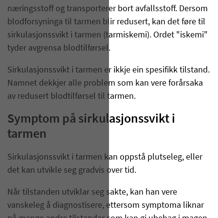
næringsstoff og transporterer bort avfallsstoff. Dersom
blodforsyninga til tarmen blir redusert, kan det føre til
sirkulasjonssvikt i tarmen (tarmiskemi). Ordet "iskemi"
tyder avgrensa blodtilførsel.
Sirkulasjonssvikt i tarmen er ikkje ein spesifikk tilstand.
Namnet dekkjer alle problem som kan vere forårsaka
av redusert blodtilførsel til tarmen.
Symptom på sirkulasjonssvikt i
tarmen
Sirkulasjonssvikt i tarmen kan oppstå plutseleg, eller
det kan utvikle seg gradvis over tid.
Når tilstanden utviklar seg sakte, kan han vere
vanskeleg å diagnostisere, ettersom symptoma liknar