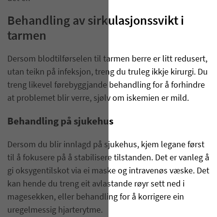
Behandling av sirkulasjonssvikt i
tarmen
Dersom blodtilførselen til tarmen berre er litt redusert,
utan teikn på infeksjon, treng du truleg ikkje kirurgi. Du
treng likevel førebyggjande behandling for å forhindre
at problemet blir verre, sjølv om iskemien er mild.
Behandling på sjukehus
Dersom du blir innlagd på sjukehus, kjem legane først
til å fokusere på å stabilisere tilstanden. Det er vanleg å
gi oksygentilskot via ei maske og intravenøs væske. Det
kan hende du treng eit avlastande røyr sett ned i
magesekken, eller behandling for å korrigere ein
uregelmessig hjarterytme.