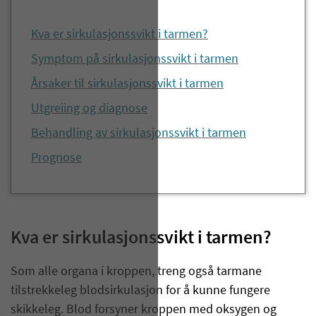
Kva er sirkulasjonssvikt i tarmen?
Symptom på sirkulasjonssvikt i tarmen
Årsaker til sirkulasjonssvikt i tarmen
Utgreiing og diagnose
Behandling av sirkulasjonssvikt i tarmen
Prognose
Kva er sirkulasjonssvikt i tarmen?
Som alle organa i kroppen, treng også tarmane
tilstrekkeleg blodsirkulasjon for å kunne fungere
skikkeleg. Blod forsyner kroppen med oksygen og