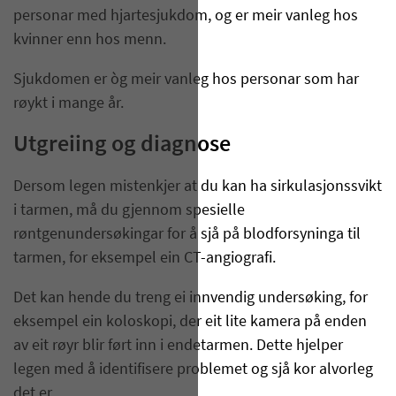
personar med hjartesjukdom, og er meir vanleg hos
kvinner enn hos menn.
Sjukdomen er òg meir vanleg hos personar som har
røykt i mange år.
Utgreiing og diagnose
Dersom legen mistenkjer at du kan ha sirkulasjonssvikt
i tarmen, må du gjennom spesielle
røntgenundersøkingar for å sjå på blodforsyninga til
tarmen, for eksempel ein CT-angiografi.
Det kan hende du treng ei innvendig undersøking, for
eksempel ein koloskopi, der eit lite kamera på enden
av eit røyr blir ført inn i endetarmen. Dette hjelper
legen med å identifisere problemet og sjå kor alvorleg
det er.