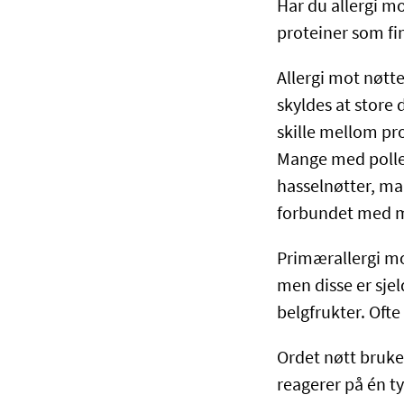
Har du allergi m
proteiner som fi
Allergi mot nøtte
skyldes at store 
skille mellom pro
Mange med pollen
hasselnøtter, man
forbundet med 
Primærallergi mo
men disse er sjel
belgfrukter. Ofte 
Ordet nøtt bruke
reagerer på én ty