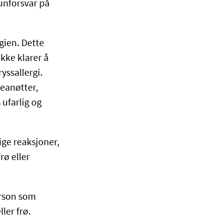
munforsvar på
gien. Dette
ikke klarer å
yssallergi.
eanøtter,
 ufarlig og
ge reaksjoner,
rø eller
erson som
ller frø.