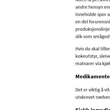
andre hensyn enn
inneholde spor av
en del forurensn
produksjonslinje.
slik som smågodt
Hvis du skal til
kokeutstyr, sleiv
matvarer via kjø
Medikamentel
Det er viktig å v
utskrevet nødven