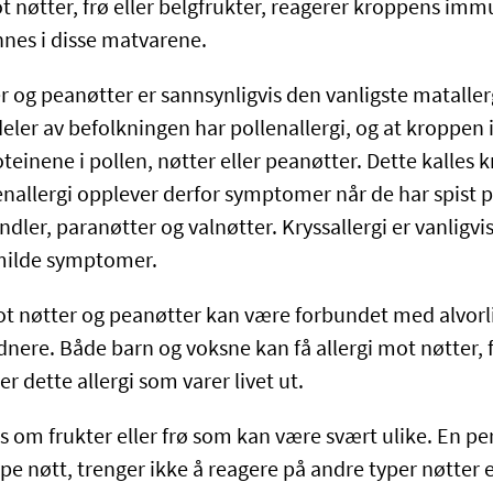
ot nøtter, frø eller belgfrukter, reagerer kroppens im
nnes i disse matvarene.
r og peanøtter er sannsynligvis den vanligste mataller
deler av befolkningen har pollenallergi, og at kroppen 
teinene i pollen, nøtter eller peanøtter. Dette kalles kr
allergi opplever derfor symptomer når de har spist p
dler, paranøtter og valnøtter. Kryssallergi er vanligvis
milde symptomer.
t nøtter og peanøtter kan være forbundet med alvorli
dnere. Både barn og voksne kan få allergi mot nøtter, f
er dette allergi som varer livet ut.
s om frukter eller frø som kan være svært ulike. En p
pe nøtt, trenger ikke å reagere på andre typer nøtter e