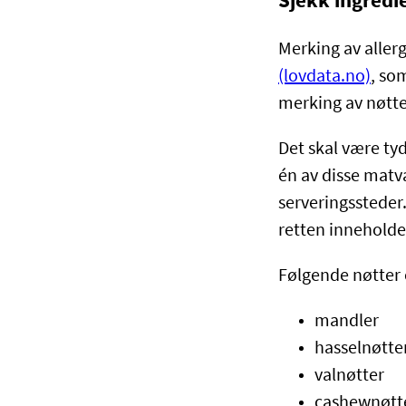
Sjekk ingredi
Merking av aller
(lovdata.no)
, som
merking av nøtte
Det skal være ty
én av disse matv
serveringssteder
retten innehold
Følgende nøtter 
mandler
hasselnøtte
valnøtter
cashewnøtt