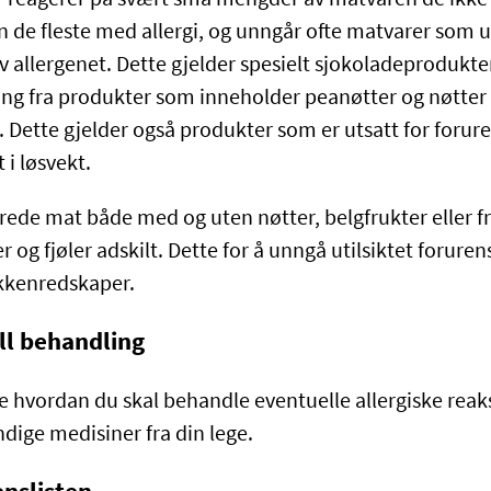
 de fleste med allergi, og unngår ofte matvarer som ut
 allergenet. Dette gjelder spesielt sjokoladeprodukter
ing fra produkter som inneholder peanøtter og nøtte
 Dette gjelder også produkter som er utsatt for forure
 i løsvekt.
berede mat både med og uten nøtter, belgfrukter eller 
er og fjøler adskilt. Dette for å unngå utilsiktet forure
kkenredskaper.
l behandling
ite hvordan du skal behandle eventuelle allergiske reak
dige medisiner fra din lege.