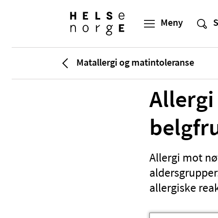
Matallergi og matintoleranse
Allergi
belgfr
Allergi mot nøt
aldersgrupper
allergiske re