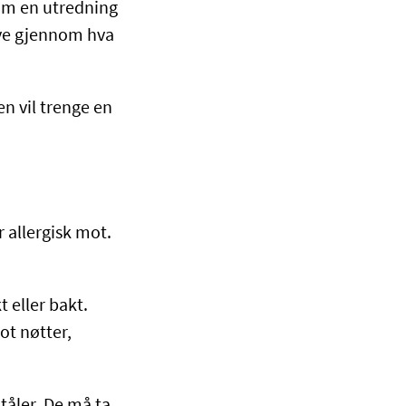
e om en utredning
øye gjennom hva
en vil trenge en
 allergisk mot.
 eller bakt.
ot nøtter,
tåler. De må ta