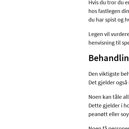
Hvis du tror du e
hos fastlegen di
du har spist og 
Legen vil vurdere
henvisning til spe
Behandling
Den viktigste beh
Det gjelder også
Noen kan tåle al
Dette gjelder i 
peanøtt eller so
Noen få personer