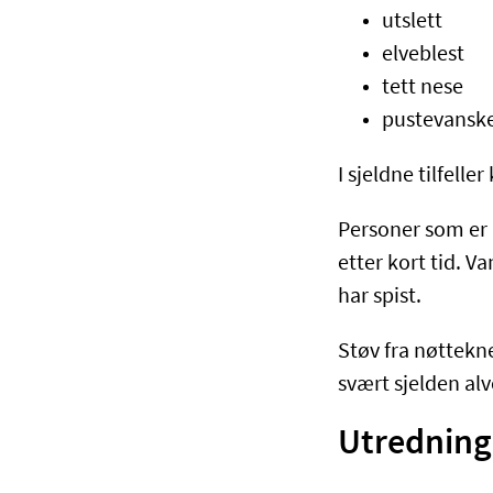
utslett
elveblest
tett nese
pustevansk
I sjeldne tilfelle
Personer som er a
etter kort tid. 
har spist.
Støv fra nøttekn
svært sjelden alv
Utredning