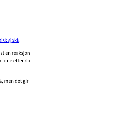
tisk sjokk
.
est en reaksjon
n time etter du
å, men det gir