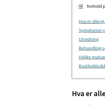
Innhold 
Hva er allerg
Symptomer på 
Utredning
Behandling og
Hvilke matvar
Kostholdsråd 
Hva er all