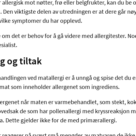
r allergisk mot nøtter, frø eller belgfrukter, kan du b
n. Den viktigste delen av utredningen er at dere går n
hvilke symptomer du har opplevd.
 om det er behov for å gå videre med allergitester. No
sialist.
 og tiltak
andlingen ved matallergi er å unngå og spise det du er
 mat som inneholder allergenet som ingrediens.
lergenet når maten er varmebehandlet, som stekt, kokt
hovedsak de som har pollenallergi med kryssreaksjon m
ya. Dette gjelder ikke for de med primærallergi.
 reagerer på svært små mengder av matvaren de ikke 