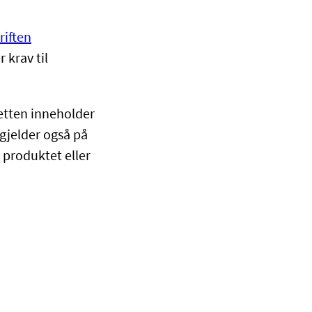
riften
r krav til
retten inneholder
 gjelder også på
 produktet eller