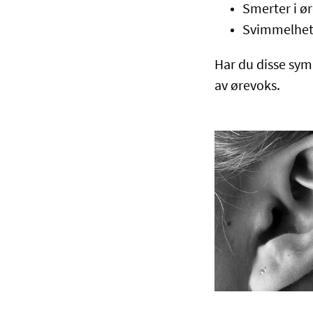
Smerter i ø
Svimmelhe
Har du disse sym
av ørevoks.