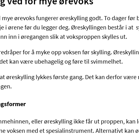
g ved for mye ørevoks
 mye ørevoks fungerer øreskylling godt. To dager før
 i ørene før du legger deg. Øreskyllingen består i at 
nn inn i øregangen slik at voksproppen skylles ut.
edråper for å myke opp voksen før skylling. Øreskyllin
det kan være ubehagelig og føre til svimmelhet.
d at øreskylling lykkes første gang. Det kan derfor vær
ngen.
ngsformer
mmehinnen, eller øreskylling ikke får ut proppen, kan l
rne voksen med et spesialinstrument. Alternativt kan 