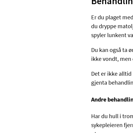
Behandlin
Er du plaget med
du dryppe matolje
spyler lunkent va
Du kan også ta ør
ikke vondt, men 
Det er ikke allti
gjenta behandli
Andre behandli
Har du hull i tro
sykepleieren fje