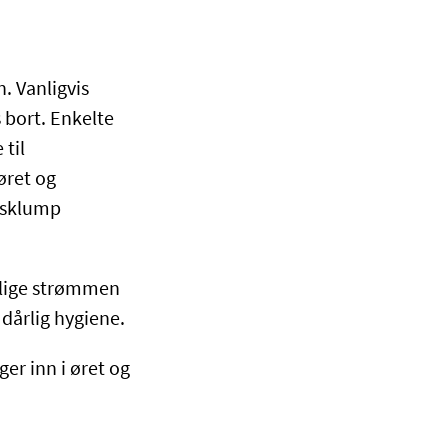
. Vanligvis
 bort. Enkelte
til
ret og
ksklump
rlige strømmen
 dårlig hygiene.
er inn i øret og