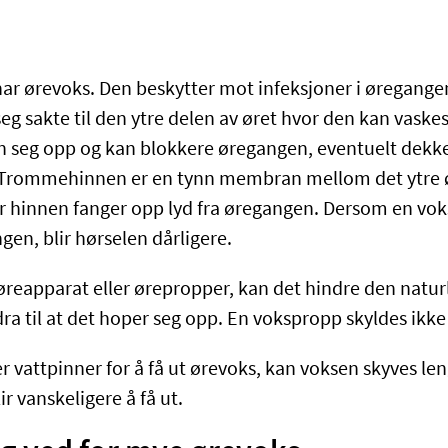
ar ørevoks. Den beskytter mot infeksjoner i øregangen
g sakte til den ytre delen av øret hvor den kan vaskes
 seg opp og kan blokkere øregangen, eventuelt dekke 
rommehinnen er en tynn membran mellom det ytre ø
r hinnen fanger opp lyd fra øregangen. Dersom en vo
en, blir hørselen dårligere.
øreapparat eller ørepropper, kan det hindre den natu
ra til at det hoper seg opp. En vokspropp skyldes ikke
vattpinner for å få ut ørevoks, kan voksen skyves leng
lir vanskeligere å få ut.