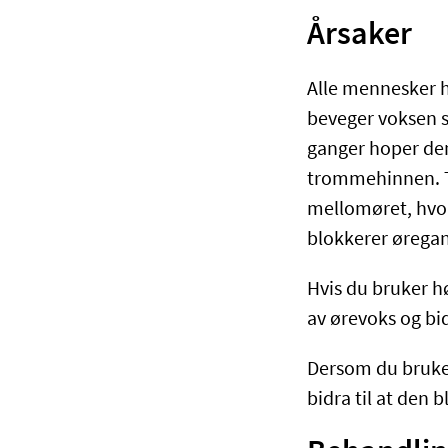
Årsaker
Alle mennesker h
beveger voksen se
ganger hoper den
trommehinnen. T
mellomøret, hvo
blokkerer øregang
Hvis du bruker h
av ørevoks og bid
Dersom du bruker 
bidra til at den b