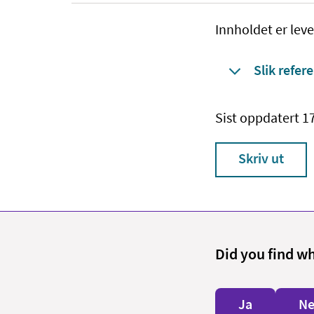
Innholdet er leve
Slik refere
Sist oppdatert 
Skriv ut
Did you find w
Ja
Ne