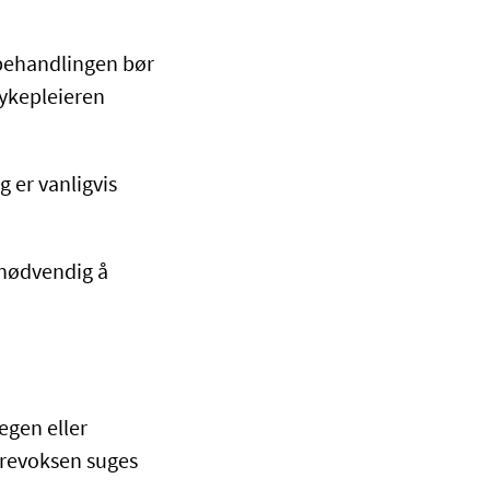
 behandlingen bør
sykepleieren
g er vanligvis
e nødvendig å
egen eller
ørevoksen suges