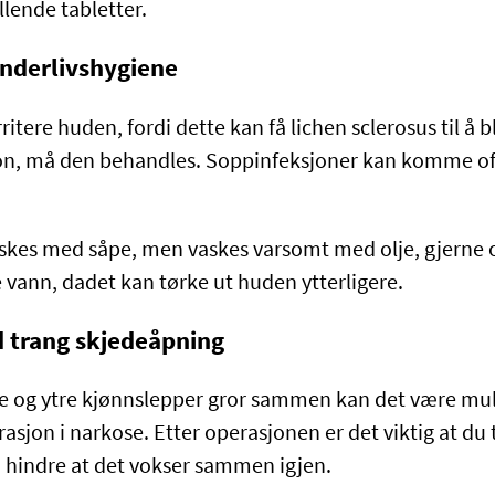
llende tabletter.
underlivshygiene
ritere huden, fordi dette kan få lichen sclerosus til å 
jon, må den behandles. Soppinfeksjoner kan komme of
askes med såpe, men vaskes varsomt med olje, gjerne 
vann, dadet kan tørke ut huden ytterligere.
d trang skjedeåpning
indre og ytre kjønnslepper gror sammen kan det være mu
sjon i narkose. Etter operasjonen er det viktig at du 
å hindre at det vokser sammen igjen.