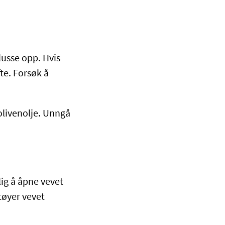
blusse opp. Hvis
te. Forsøk å
olivenolje. Unngå
lig å åpne vevet
tøyer vevet