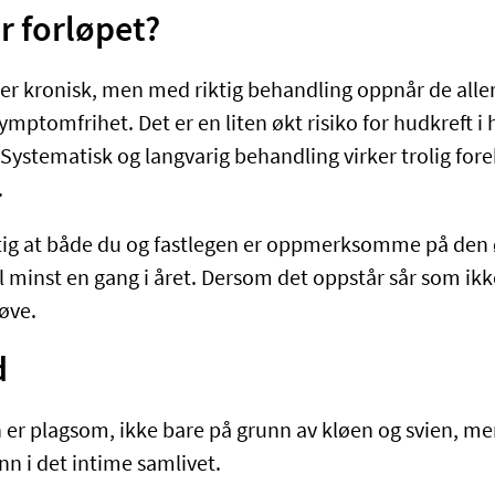
r forløpet?
 er kronisk, men med riktig behandling oppnår de aller
symptomfrihet. Det er en liten økt risiko for hudkreft
. Systematisk og langvarig behandling virker trolig fo
.
iktig at både du og fastlegen er oppmerksomme på den 
ll minst en gang i året. Dersom det oppstår sår som ikke
røve.
d
 er plagsom, ikke bare på grunn av kløen og svien, m
inn i det intime samlivet.