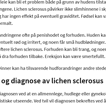
eie kan bli et problem både på grunn av hudens tilst
ene. Lichen sclerosus påvirker ikke slimhinnene i sk
g har ingen effekt på eventuell graviditet. Fødsel kan v
rmalt.
ndringene ofte på penishodet og forhuden. Huden kan
ventuelt rød og irritert, og noen får små hudblødninge
ftere lichen sclerosus. Forhuden kan bli trang, og noe
dra forhuden tilbake. Ereksjon kan være smertefullt.
nner kan ha tilsvarende hudforandringer andre stede
og diagnose av lichen sclerosus
s diagnosen ved at en allmennlege, hudlege eller gynek
stiske utseende. Ved tvil vil diagnosen bekreftes ved å 