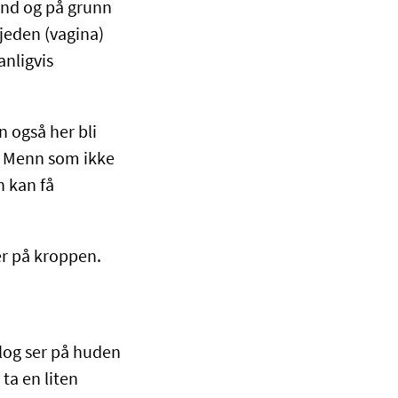
and og på grunn
jeden (vagina)
anligvis
 også her bli
r. Menn som ikke
n kan få
r på kroppen.
olog ser på huden
ta en liten