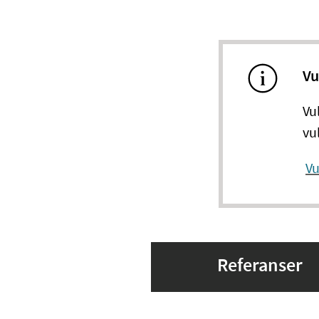
Vu
Vu
vu
Vu
Referanser