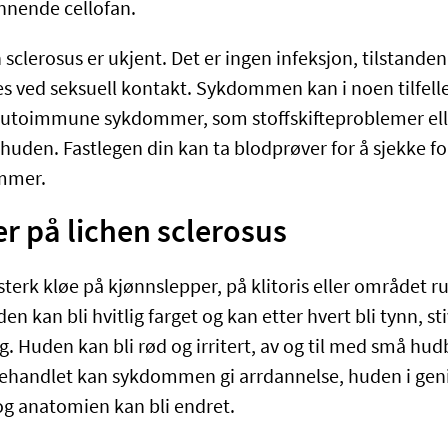
innende cellofan.
n sclerosus er ukjent. Det er ingen infeksjon, tilstande
es ved seksuell kontakt. Sykdommen kan i noen tilfell
utoimmune sykdommer, som stoffskifteproblemer el
huden. Fastlegen din kan ta blodprøver for å sjekke fo
ommer.
 på lichen sclerosus
sterk kløe på kjønnslepper, på klitoris eller området r
 kan bli hvitlig farget og kan etter hvert bli tynn, st
g. Huden kan bli rød og irritert, av og til med små hu
Ubehandlet kan sykdommen gi arrdannelse, huden i ge
g anatomien kan bli endret.