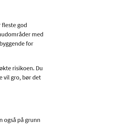
 fleste god
 i hudområder med
rebyggende for
økte risikoen. Du
 vil gro, bør det
en også på grunn