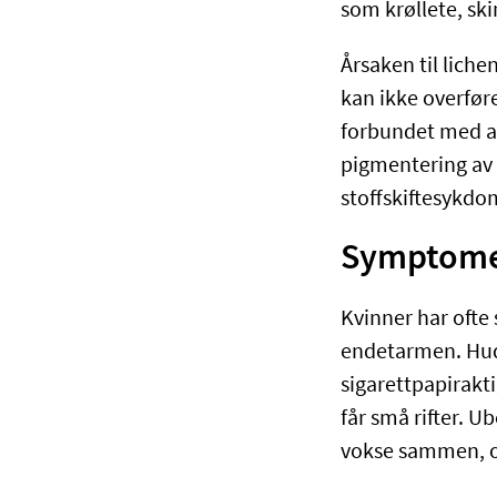
som krøllete, sk
Årsaken til liche
kan ikke overfør
forbundet med a
pigmentering av 
stoffskiftesykd
Symptomer
Kvinner har ofte 
endetarmen. Huden
sigarettpapirakti
får små rifter. 
vokse sammen, o