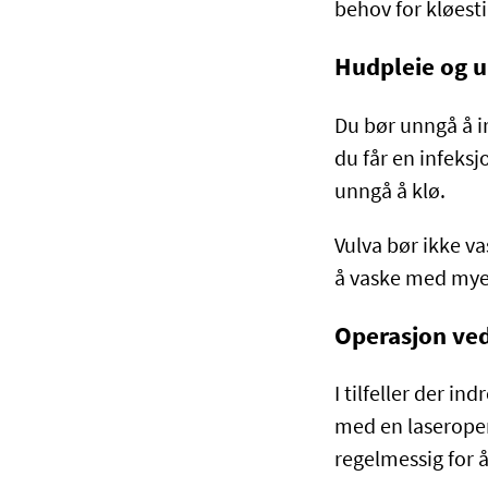
behov for kløesti
Hudpleie og 
Du bør unngå å ir
du får en infeks
unngå å klø.
Vulva bør ikke v
å vaske med mye 
Operasjon ve
I tilfeller der 
med en laseropera
regelmessig for 