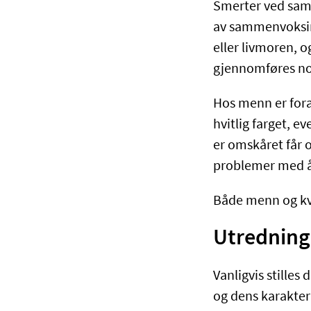
Smerter ved saml
av sammenvoksing
eller livmoren, o
gjennomføres no
Hos menn er fora
hvitlig farget, e
er omskåret får o
problemer med å 
Både menn og kvi
Utredning 
Vanligvis stille
og dens karakteri