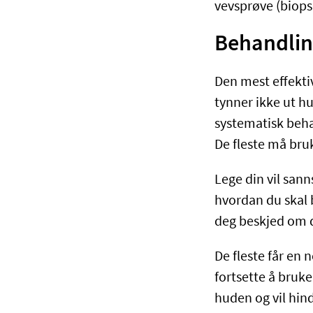
vevsprøve (biopsi
Behandling
Den mest effekti
tynner ikke ut h
systematisk beha
De fleste må bruk
Lege din vil sann
hvordan du skal
deg beskjed om d
De fleste får en
fortsette å bruk
huden og vil hin