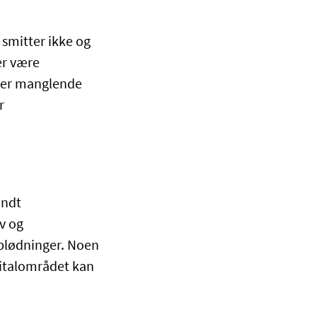
n smitter ikke og
er være
ler manglende
r
undt
iv og
dblødninger. Noen
nitalområdet kan