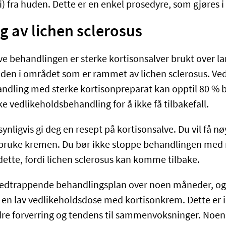
) fra huden. Dette er en enkel prosedyre, som gjøres i
 av lichen sclerosus
ve behandlingen er sterke kortisonsalver brukt over la
uden i området som er rammet av lichen sclerosus. Ved
ndling med sterke kortisonpreparat kan opptil 80 % bl
e vedlikeholdsbehandling for å ikke få tilbakefall.
synligvis gi deg en resept på kortisonsalve. Du vil få nø
 bruke kremen. Du bør ikke stoppe behandlingen med 
ette, fordi lichen sclerosus kan komme tilbake.
 nedtrappende behandlingsplan over noen måneder, og 
e en lav vedlikeholdsdose med kortisonkrem. Dette er i
dre forverring og tendens til sammenvoksninger. Noen 