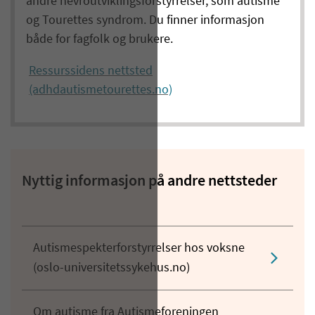
andre nevroutviklingsforstyrrelser, som autisme
og Tourettes syndrom. Du finner informasjon
både for fagfolk og brukere.
Ressurssidens nettsted
(adhdautismetourettes.no)
Nyttig informasjon på andre nettsteder
Autismespekterforstyrrelser hos voksne
(oslo-universitetssykehus.no)
Om autisme fra Autismeforeningen