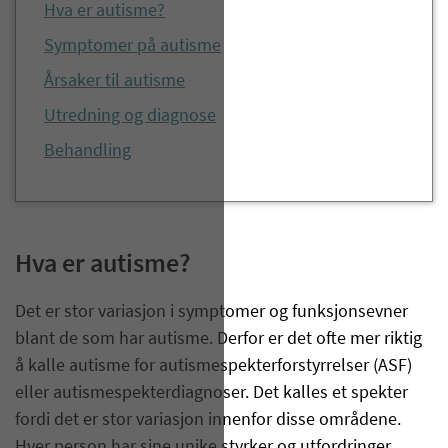
Hva er autisme?
Symptomer på autisme
Årsaker til autisme
Utredning og diagnose
Behandling
Hva er autisme?
Det er stor variasjon i symptomer og funksjonsevner
blant de som har autisme. Derfor er det ofte mer riktig
å kalle autisme for autismespekterforstyrrelser (ASF)
eller autismespekterdiagnoser. Det kalles et spekter
fordi det er stor variasjon innenfor disse områdene.
Hver person har sine unike styrker og utfordringer.