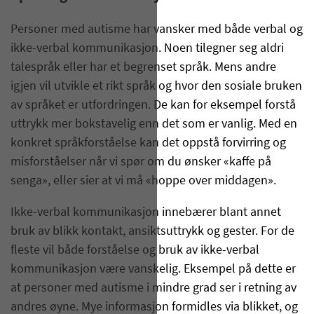
Personer med autisme har vansker med både verbal og
ikke-verbal kommunikasjon. Noen tilegner seg aldri
talespråk eller har et begrenset språk. Mens andre
igjen vil utvikle et rikt språk og hvor den sosiale bruken
av språket er utfordringen. De kan for eksempel forstå
uttrykk mer bokstavelig enn det som er vanlig. Med en
konkret språkforståelse kan det oppstå forvirring og
misforståelser når vi spør om du ønsker «kaffe på
senga», eller sier at vi må «hoppe over middagen».
Ikke-verbal kommunikasjon innebærer blant annet
bruk av blikk kontakt, ansiktsuttrykk og gester. For de
fleste vil både forståelse og bruk av ikke-verbal
kommunikasjon være vanskelig. Eksempel på dette er
at personer med autisme i mindre grad ser i retning av
andres øyne. Mye informasjon formidles via blikket, og