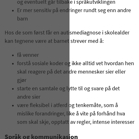
og eventuelt går tilbake i språkutviklingen
Er mer sensitiv på endringer rundt seg enn andre
barn
Hos de som først får en autismediagnose i skolealder
kan tegnene være at barnet strever med å:
få venner
forstå sosiale koder og ikke alltid vet hvordan hen
skal reagere på det andre mennesker sier eller
gjør
starte en samtale og lytte til og svare på det
andre sier
være fleksibel i atferd og tenkemåte, som å
mislike forandringer, like å vite på forhånd hva
som skal skje, opptatt av regler, intense interesser
Språk og kommunikasjon