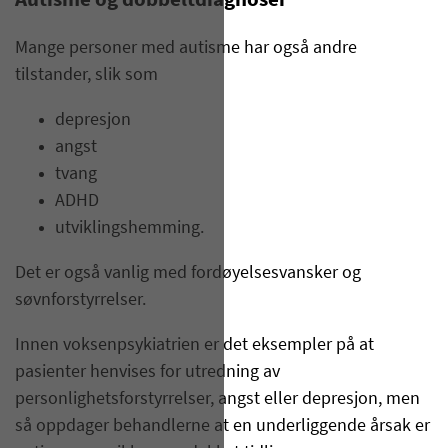
Autisme og dobbeltdiagnoser
Mange personer med autisme har også andre
tilstander, slik som
depresjon
angst
tvang
ADHD
utviklingshemming.
Det er også vanlig med fordøyelsesvansker og
søvnforstyrrelser.
Innen voksenpsykiatrien er det eksempler på at
pasienter henvises for utredning av
personlighetsforstyrrelser, angst eller depresjon, men
så oppdager behandlerne at en underliggende årsak er