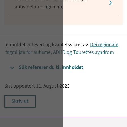
(autismeforeningen.no)
Innholdet er levert og kvalitetssikret av
Dei regionale
fagmiljøa for autisme, ADHD og Tourettes syndrom
Slik refererer du til innholdet
Sist oppdatert 11. August 2023
Skriv ut