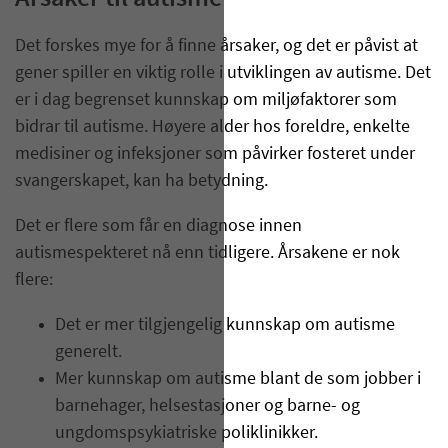
Det forskes mye for å finne årsaker, og det er påvist at
gener spiller en viktig rolle i utviklingen av autisme. Det
er i dag begrenset kunnskap om miljøfaktorer som
bidrar til autisme. Høyere alder hos foreldre, enkelte
medisiner og infeksjoner som påvirker fosteret under
svangerskapet, kan ha betydning.
Det er flere som får en diagnose innen
autismespekteret nå enn tidligere. Årsakene er nok
flere:
Det er mer tilgjengelig kunnskap om autisme
generelt.
Mer kunnskap om autisme blant de som jobber i
barnehager, helsestasjoner og barne- og
ungdomspsykiatriske poliklinikker.