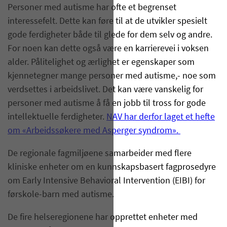
Personer med autisme har ofte et begrenset
interessefelt. Dette kan føre til at de utvikler spesielt
gode ferdigheter både til glede for dem selv og andre.
For noen kan dette også være en karrierevei i voksen
alder. Pålitelighet og ærlighet er egenskaper som
kjennetegner mange personer med autisme,- noe som
verdsettes i arbeidslivet. Det kan være vanskelig for
personer med autisme å få en jobb til tross for gode
intellektuelle ferdigheter.
NAV har derfor laget et hefte
om «Arbeidssøkere med Asperger syndrom».
De regionale fagmiljøene samarbeider med flere
kliniske enheter om en kunnskapsbasert fagprosedyre
om Early Intensive Behavioral Intervention (EIBI) for
førskole-barn med autisme.
De fire helseregionene har opprettet enheter med