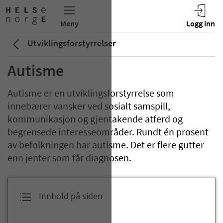
Utviklingsforstyrrelser
Autisme
Autisme er en utviklingsforstyrrelse som
innebærer vansker ved sosialt samspill,
kommunikasjon og gjentakende atferd og
begrensede interesseområder. Rundt én prosent
av befolkningen har autisme. Det er flere gutter
enn jenter som får diagnosen.
Innhold på siden