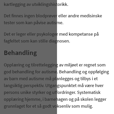
kartlegging av utviklingshistorikk.
Det finnes ingen blodprøver eller andre medisinske
tester som kan påvise autisme.
Det er leger eller psykologer med kompetanse på
fagfeltet som kan stille diagnosen.
Behandling
Opplæring og tilrettelegging av miljøet er regnet som
god behandling for autisme. Behandling og oppfølging
av barn med autisme må planlegges og tilbys i et
langsiktig perspektiv. Utgangspunktet må være hver
persons unike styrker og utfordringer. Systematisk
opplæring hjemme, i barnehagen og på skolen legger
grunnlaget for et så godt voksenliv som mulig.