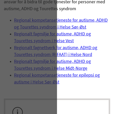
ansvar for å bidra til gode tjenester for personer med
autisme, ADHD og Tourettes syndrom
Regional kompetansetjeneste for autisme, ADHD
og Tourettes syndrom i Helse Sør-Øst
Regionalt fagmiljø for autisme, ADHD og
Tourettes syndrom i Helse Vest
Regionalt fagnettverk for autisme, ADHD og
Tourettes syndrom (R-FAAT) i Helse Nord
Regionalt fagmiljø for autisme, ADHD og
Tourettes syndrom i Helse Midt-Norge
Regional kompetansetjeneste for epilepsi og
autisme i Helse Sør-Øst