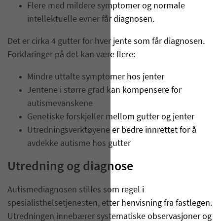
Flere med mildere symptomer og normale
intellektuelle evner får diagnosen.
Det er cirka 4 gutter for hver jente som får diagnosen.
Forklaringer på det kan være flere:
Mindre uttalte symptomer hos jenter
Jentene i større grad kan kompensere for
autismevanskene
Genetiske forskjeller mellom gutter og jenter
Utredningsverktøyene er bedre innrettet for å
avdekke autisme hos gutter
Utredning og diagnose
Autismediagnosen stilles som regel i
spesialisthelsetjenesten, etter henvisning fra fastlegen.
Utredningen innebærer systematiske observasjoner og