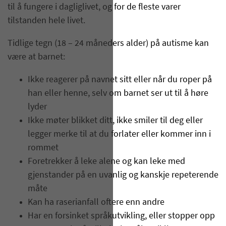
til å fungere i dagliglivet, og for de fleste varer
tilstanden hele livet.
Tidlige tegn (18 – 24 måneders alder) på autisme kan
være at barnet:
Ikke reagerer på navnet sitt eller når du roper på
han eller henne, selv om barnet ser ut til å høre
lyder
Ikke møter blikket ditt, ikke smiler til deg eller
legger merke til at du forlater eller kommer inn i
rommet
Foretrekker å leke alene og kan leke med
gjenstander på en uvanlig og kanskje repeterende
måte
Kan ha raserianfall oftere enn andre
Har en forsinket språkutvikling, eller stopper opp