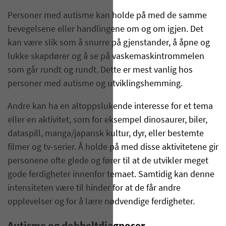
Personer med autisme kan holde på med de samme
bevegelsene eller handlingene om og om igjen. Det
kan være slik som å snurre på gjenstander, å åpne og
lukke skapdører og å se på vaskemaskintrommelen
som går rundt og rundt. Dette er mest vanlig hos
personer med autisme og utviklingshemming.
Andre kan ha en altoppslukende interesse for et tema
eller en aktivitet, som for eksempel dinosaurer, biler,
dataspill, manga/japansk kultur, dyr, eller bestemte
filmer og tv-serier. Å holde på med disse aktivitetene gir
personene ofte glede og fører til at de utvikler meget
gode ferdigheter innenfor temaet. Samtidig kan denne
intensiteten være til hinder for at de får andre
opplevelser og for å lære nødvendige ferdigheter.