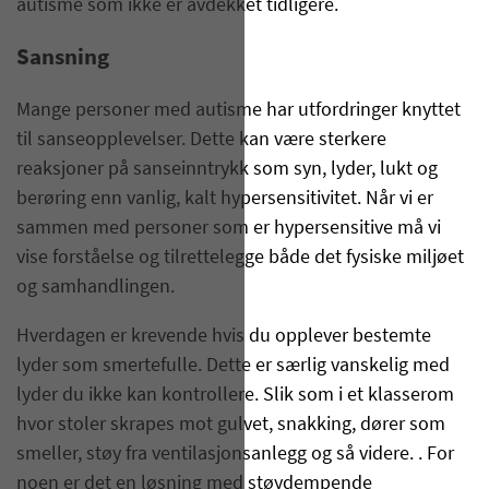
autisme som ikke er avdekket tidligere.
Sansning
Mange personer med autisme har utfordringer knyttet
til sanseopplevelser. Dette kan være sterkere
reaksjoner på sanseinntrykk som syn, lyder, lukt og
berøring enn vanlig, kalt hypersensitivitet. Når vi er
sammen med personer som er hypersensitive må vi
vise forståelse og tilrettelegge både det fysiske miljøet
og samhandlingen.
Hverdagen er krevende hvis du opplever bestemte
lyder som smertefulle. Dette er særlig vanskelig med
lyder du ikke kan kontrollere. Slik som i et klasserom
hvor stoler skrapes mot gulvet, snakking, dører som
smeller, støy fra ventilasjonsanlegg og så videre. . For
noen er det en løsning med støydempende