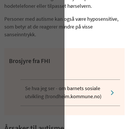
hodetelefoner eller tilpasset hørselvern.
Personer med autisme kan også være hyposensitive,
som betyr at de reagerer mindre på visse
sanseinntrykk.
Brosjyre fra FHI
Se hva jeg ser - om barnets sosiale
utvikling (trondheim.kommune.no)
Årsaker til autisme