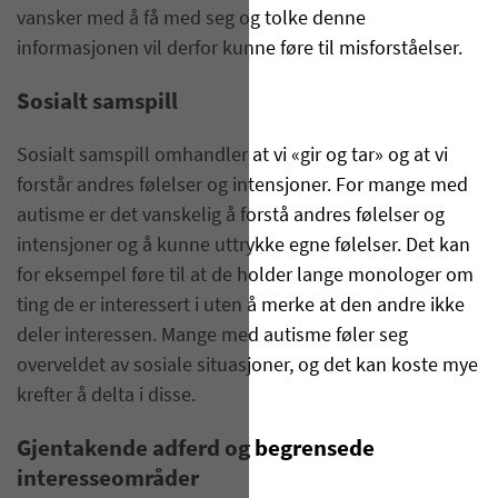
vansker med å få med seg og tolke denne
informasjonen vil derfor kunne føre til misforståelser.
Sosialt samspill
Sosialt samspill omhandler at vi «gir og tar» og at vi
forstår andres følelser og intensjoner. For mange med
autisme er det vanskelig å forstå andres følelser og
intensjoner og å kunne uttrykke egne følelser. Det kan
for eksempel føre til at de holder lange monologer om
ting de er interessert i uten å merke at den andre ikke
deler interessen. Mange med autisme føler seg
overveldet av sosiale situasjoner, og det kan koste mye
krefter å delta i disse.
Gjentakende adferd og begrensede
interesseområder