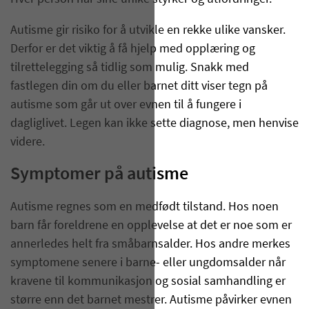
Autisme gir risiko for å utvikle en rekke ulike vansker.
Derfor er det viktig å få hjelp med opplæring og
tilrettelegging så tidlig som mulig. Snakk med
fastlegen din om du eller barnet ditt viser tegn på
autisme som går ut over evnen til å fungere i
dagliglivet. Legen kan ikke sette diagnose, men henvise
videre.
Symptomer på autisme
Autisme regnes som en medfødt tilstand. Hos noen
barn får foreldrene en opplevelse at det er noe som er
annerledes helt fra småbarnsalder. Hos andre merkes
symptomene senere i barne- eller ungdomsalder når
kravene til kommunikasjon og sosial samhandling er
større enn det barnet mestrer. Autisme påvirker evnen