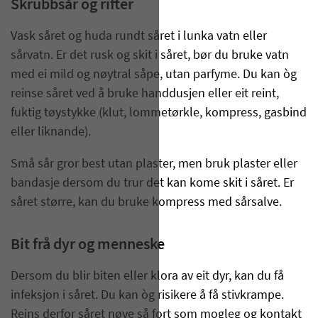
Skrubbsår og rifter
Vask såret og huda rundt såret i lunka vatn eller
sårvatn. Er det rusk og skit i såret, bør du bruke vatn
med ei mild og nøytral såpe, utan parfyme. Du kan òg
reinse såret ved å bruke handdusjen eller eit reint,
fuktig tøystykke (klut, lommetørkle, kompress, gasbind
eller liknande).
Små sår gror best utan plaster, men bruk plaster eller
bandasje dersom du trur det kan kome skit i såret. Er
såret større, kan du bruke kompress med sårsalve.
Bit frå dyr og menneske
Dersom du blir biten eller klora av eit dyr, kan du få
infeksjon i såret. Du kan òg risikere å få stivkrampe.
Reins derfor såret nøye så fort som mogleg og kontakt