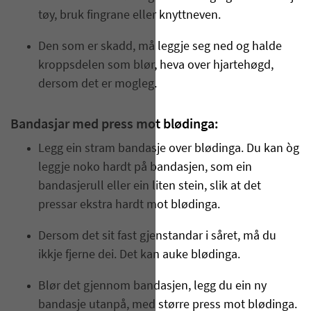
tøy, bruk fingrane eller knyttneven.
Den som er skadd, må leggje seg ned og halde
kroppsdelen som blør, heva over hjartehøgd,
dersom det er mogleg.
Bandasjar med press mot blødinga:
Legg ein stram bandasje over blødinga. Du kan òg
leggje noko hardt på bandasjen, som ein
bandasjerull eller ein liten stein, slik at det
pressar ekstra hardt mot blødinga.
Dersom det sit fast gjenstandar i såret, må du
ikkje fjerne dei. Det kan auke blødinga.
Blør det gjennom bandasjen, legg du ein ny
bandasje utanpå, med større press mot blødinga.