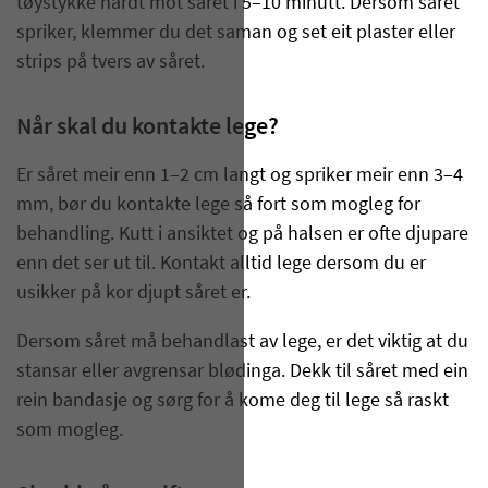
tøystykke hardt mot såret i 5–10 minutt. Dersom såret
spriker, klemmer du det saman og set eit plaster eller
strips på tvers av såret.
Når skal du kontakte lege?
Er såret meir enn 1–2 cm langt og spriker meir enn 3–4
mm, bør du kontakte lege så fort som mogleg for
behandling. Kutt i ansiktet og på halsen er ofte djupare
enn det ser ut til. Kontakt alltid lege dersom du er
usikker på kor djupt såret er.
Dersom såret må behandlast av lege, er det viktig at du
stansar eller avgrensar blødinga. Dekk til såret med ein
rein bandasje og sørg for å kome deg til lege så raskt
som mogleg.