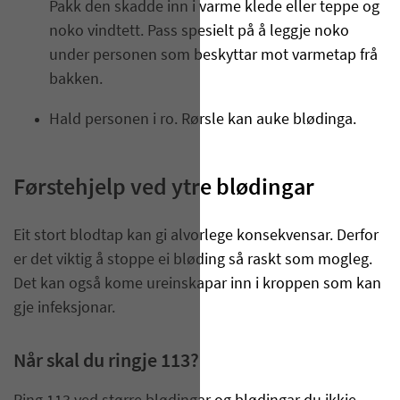
Pakk den skadde inn i varme klede eller teppe og
noko vindtett. Pass spesielt på å leggje noko
under personen som beskyttar mot varmetap frå
bakken.
Hald personen i ro. Rørsle kan auke blødinga.
Førstehjelp ved ytre blødingar
Eit stort blodtap kan gi alvorlege konsekvensar. Derfor
er det viktig å stoppe ei bløding så raskt som mogleg.
Det kan også kome ureinskapar inn i kroppen som kan
gje infeksjonar.
Når skal du ringje 113?