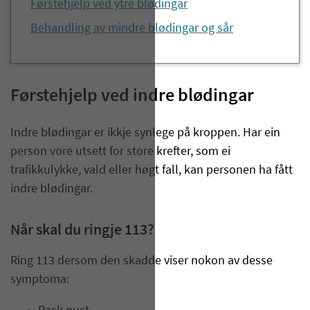
Førstehjelp ved ytre blødingar
Behandling av mindre blødingar og sår
Førstehjelp ved indre blødingar
Indre blødingar er ikkje synlege på kroppen. Har ein
person vore utsett for store krefter, som ei
trafikkulykke, vald eller høgt fall, kan personen ha fått
indre blødingar.
Når skal du ringje 113?
Ring 113 dersom den skadde viser nokon av desse
symptoma: