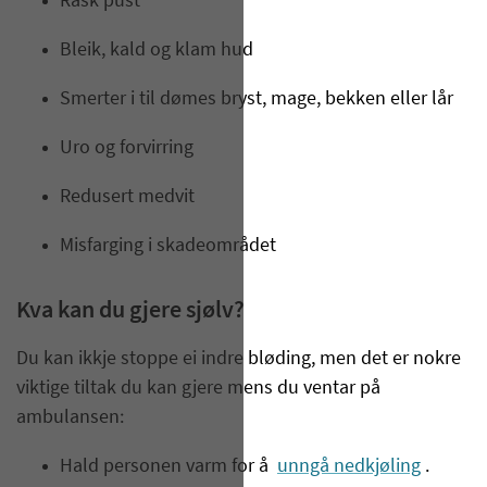
Rask pust
Bleik, kald og klam hud
Smerter i til dømes bryst, mage, bekken eller lår
Uro og forvirring
Redusert medvit
Misfarging i skadeområdet
Kva kan du gjere sjølv?
Du kan ikkje stoppe ei indre bløding, men det er nokre
viktige tiltak du kan gjere mens du ventar på
ambulansen:
Hald personen varm for å
unngå nedkjøling
.