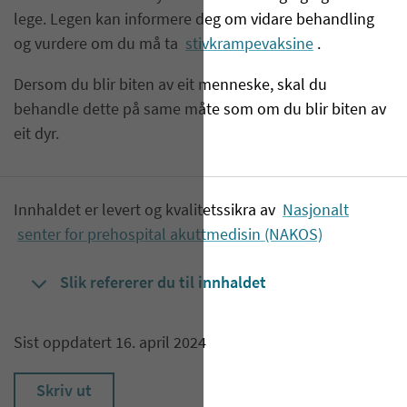
lege. Legen kan informere deg om vidare behandling
og vurdere om du må ta
stivkrampevaksine
.
Dersom du blir biten av eit menneske, skal du
behandle dette på same måte som om du blir biten av
eit dyr.
Innhaldet er levert og kvalitetssikra av
Nasjonalt
senter for prehospital akuttmedisin (NAKOS)
Slik refererer du til innhaldet
Sist oppdatert 16. april 2024
Skriv ut