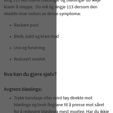
Ring 113 ved større blødingar og blødingar du ikkje
klarer å stoppe. Du må òg ringje 113 dersom den
skadde viser nokon av desse symptoma:
Raskare pust
Bleik, kald og klam hud
Uro og forvirring
Redusert medvit
Kva kan du gjere sjølv?
Avgrens blødinga:
Trykk bandasje eller reint tøy direkte mot
blødinga og bruk fingrane til å presse mot såret
for å redusere blødinga mest mogleg. Har du ikkje