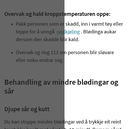
Overvak og hald kroppstemperaturen oppe:
Pakk personen som er skadd, inn i varmt tøy eller
teppe for å unngå
nedkjøling
. Blødinga aukar
dersom den skadde blir kald.
Overvak og ring 113 om personen blir sløvare
eller noko endrar seg.
Behandling av mindre blødingar og
sår
Djupe sår og kutt
Du kan stoppe mindre blødingar ved å trykkje eit reint