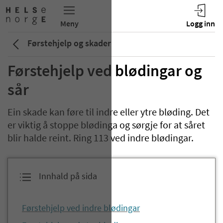
Førstehjelp og skader
Førstehjelp ved blødingar og
sår
Ein skade kan føre til indre eller ytre bløding. Det
er viktig å stoppe blødinga og sørgje for at såret
blir halde reint. Ring 113 ved indre blødingar.
Innhald på sida
Førstehjelp ved indre blødingar