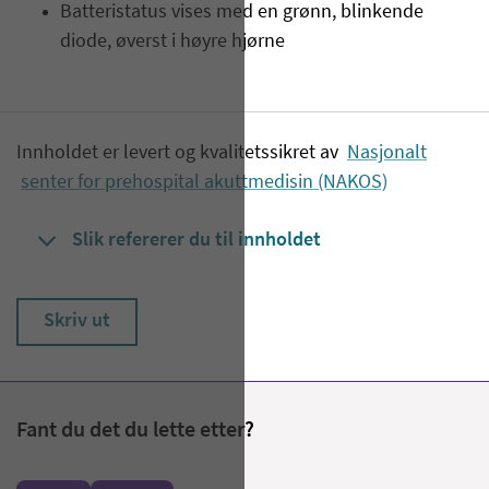
Batteristatus vises med en grønn, blinkende
diode, øverst i høyre hjørne
Innholdet er levert og kvalitetssikret av
Nasjonalt
senter for prehospital akuttmedisin (NAKOS)
Slik refererer du til innholdet
Skriv ut
Fant du det du lette etter?