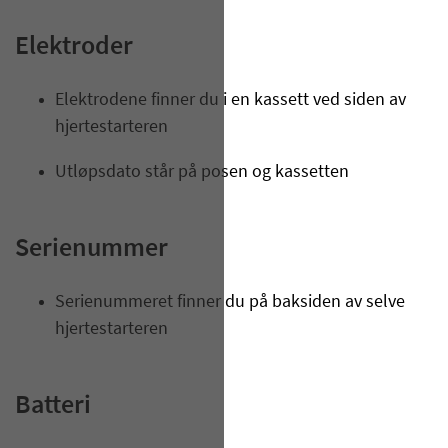
Elektroder
Elektrodene finner du i en kassett ved siden av
hjertestarteren
Utløpsdato står på posen og kassetten
Serienummer
Serienummeret finner du på baksiden av selve
hjertestarteren
Batteri