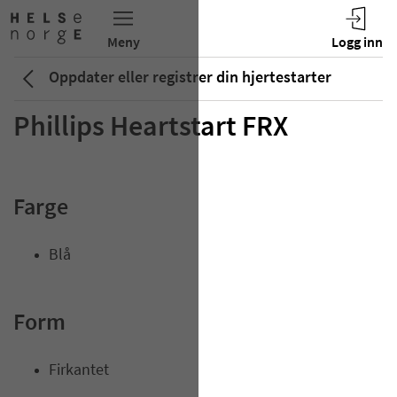
Oppdater eller registrer din hjertestarter
Phillips Heartstart FRX
Farge
Blå
Form
Firkantet