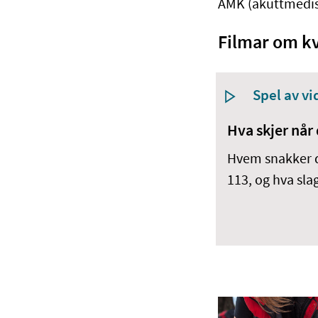
AMK (akuttmedis
Filmar om kv
Spel av v
Hva skjer når 
Hvem snakker d
113, og hva sla