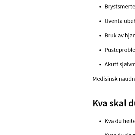
Brystsmerte
Uventa ubeha
Bruk av hjar
Pusteprobl
Akutt sjølv
Medisinsk naudn
Kva skal d
Kva du heite