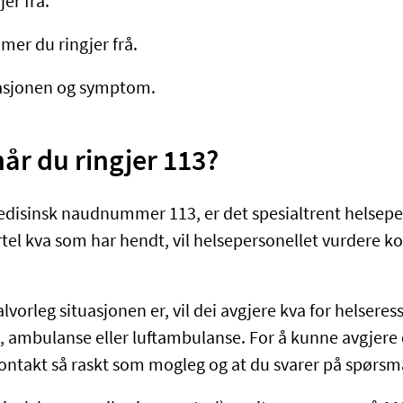
jer frå.
er du ringjer frå.
uasjonen og symptom.
når du ringjer 113?
edisinsk naudnummer 113, er det spesialtrent helsep
rtel kva som har hendt, vil helsepersonellet vurdere ko
lvorleg situasjonen er, vil dei avgjere kva for helseres
e, ambulanse eller luftambulanse. For å kunne avgjere 
kontakt så raskt som mogleg og at du svarer på spørsmå