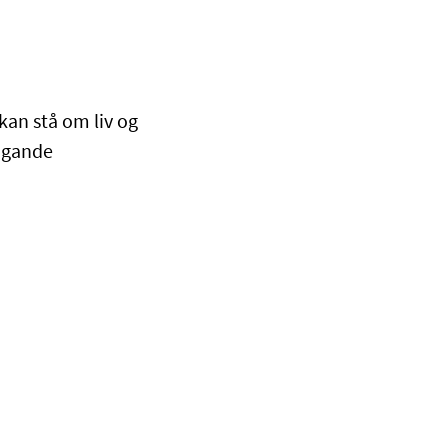
an stå om liv og
rugande