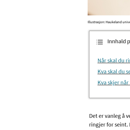
Illustrasjon: Haukeland univ
Innhald p
Når skal du r
Kva skal du s
Kva skjer når
Det er vanleg å v
ringjer for seint.