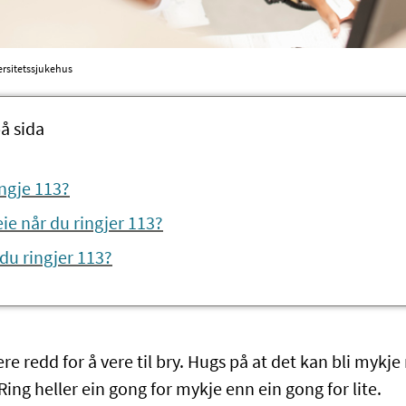
ersitetssjukehus
å sida
ingje 113?
eie når du ringjer 113?
 du ringjer 113?
ere redd for å vere til bry. Hugs på at det kan bli mykj
 Ring heller ein gong for mykje enn ein gong for lite.