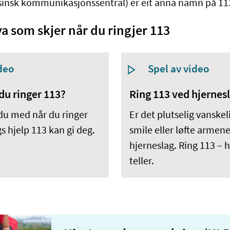
insk kommunikasjonssentral) er eit anna namn på 11
a som skjer når du ringjer 113
ideo
Spel av video
du ringer 113?
Ring 113 ved hjernes
u med når du ringer
Er det plutselig vanskel
gs hjelp 113 kan gi deg.
smile eller løfte armen
hjerneslag. Ring 113 – 
teller.