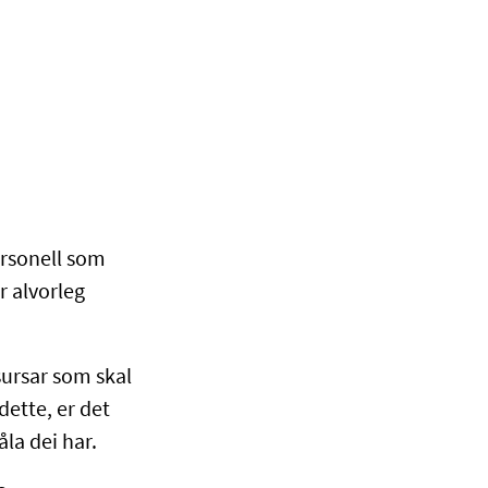
ersonell som
r alvorleg
sursar som skal
dette, er det
la dei har.