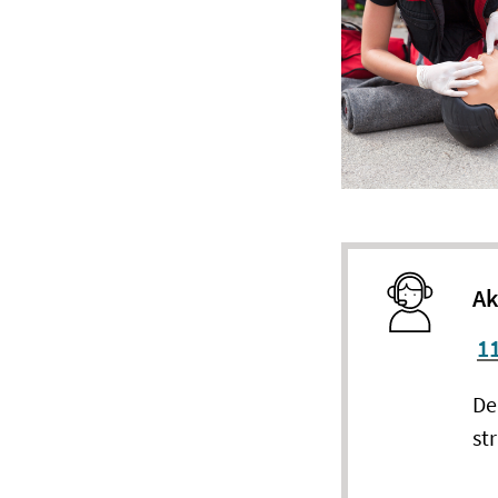
Ak
1
De
st