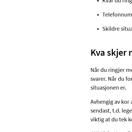
Kvar du ring
Telefonnumm
Skildre sit
Kva skjer 
Når du ringjer m
svarer. Når du fo
situasjonen er.
Avhengig av kor a
sendast, t.d. leg
viktig at du tek 