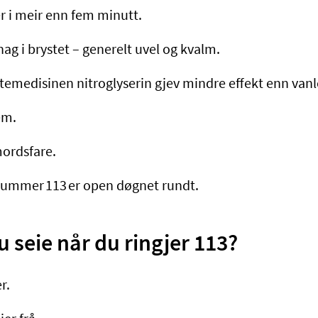
r i meir enn fem minutt.
g i brystet – generelt uvel og kvalm.
temedisinen nitroglyserin gjev mindre effekt enn vanl
em.
mordsfare.
ummer 113 er open døgnet rundt.
u seie når du ringjer 113?
r.