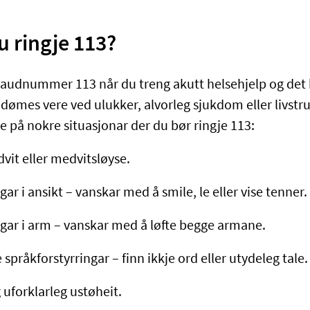
u ringje 113?
audnummer 113 når du treng akutt helsehjelp og det k
l dømes vere ved ulukker, alvorleg sjukdom eller livst
e på nokre situasjonar der du bør ringje 113:
vit eller medvitsløyse.
r i ansikt – vanskar med å smile, le eller vise tenner.
ar i arm – vanskar med å løfte begge armane.
språkforstyrringar – finn ikkje ord eller utydeleg tale.
 uforklarleg ustøheit.