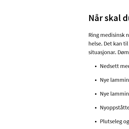
Når skal d
Ring medisinsk n
helse. Det kan ti
situasjonar. Døm
Nedsett med
Nye lamminga
Nye lamming
Nyoppståtte 
Plutseleg og