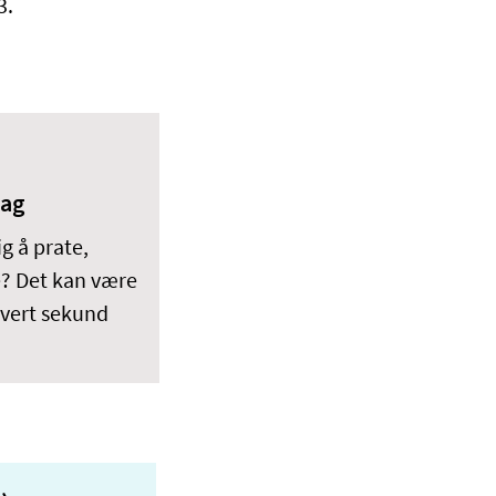
3.
lag
ig å prate,
e? Det kan være
hvert sekund