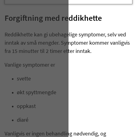
​Forgiftning med reddikhette​
Reddikhette kan gi ubehagelige symptomer, selv ved
inntak av små mengder. Symptomer kommer vanligvis
fra 15 minutter til 2 timer etter inntak.
Vanlige symptomer er
svette
økt spyttmengde
oppkast
diaré
Vanligvis er ingen behandling nødvendig, og