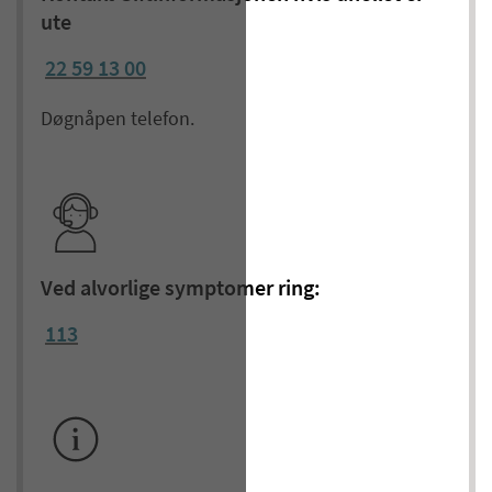
ute
22 59 13 00
Døgnåpen telefon.
Ved alvorlige symptomer ring:
113