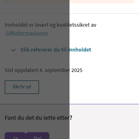
Innholdet er levert og kvalitetssikret av
Giftinformasjonen
Slik refererer du til innholdet
Sist oppdatert 4. september 2025
Skriv ut
Fant du det du lette etter?
Ja
Nei