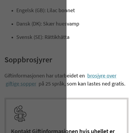
Engelsk (GB): Lilac bonnet
Dansk (DK): Skær huesvamp
Svensk (SE): Rättikhätta
Soppbrosjyrer
​Giftinformasjonen har utarbeidet en
brosjyre over
giftige sopper
på 25 språk, som kan lastes ned gratis.
Kontakt Giftinformasjonen hvis uhellet er