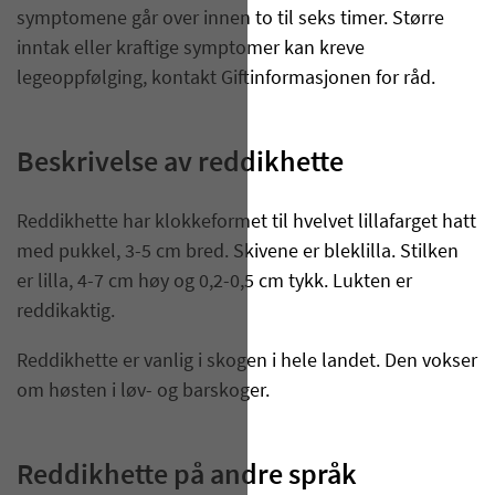
symptomene går over innen to til seks timer. Større
inntak eller kraftige symptomer kan kreve
legeoppfølging, kontakt Giftinformasjonen for råd.
Beskrivelse av reddikhette​
Reddikhette har klokkeformet til hvelvet lillafarget hatt
med pukkel, 3-5 cm bred. Skivene er bleklilla. Stilken
er lilla, 4-7 cm høy og 0,2-0,5 cm tykk. Lukten er
reddikaktig.
Reddikhette er vanlig i skogen i hele landet. Den vokser
om høsten i løv- og barskoger.
Reddikhette på andre språk