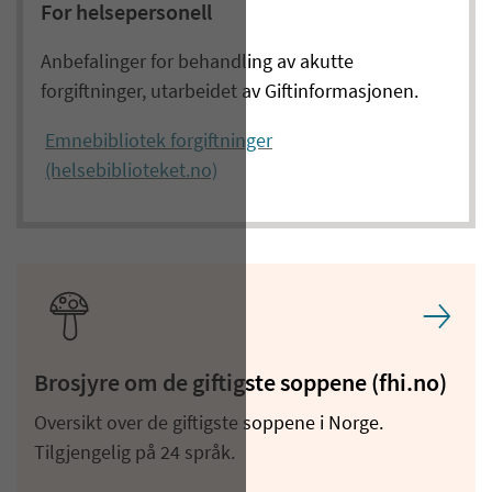
For helsepersonell
Anbefalinger for behandling av akutte
forgiftninger, utarbeidet av Giftinformasjonen.
Emnebibliotek forgiftninger
(helsebiblioteket.no)
Brosjyre om de giftigste soppene (fhi.no)
Oversikt over de giftigste soppene i Norge.
Tilgjengelig på 24 språk.