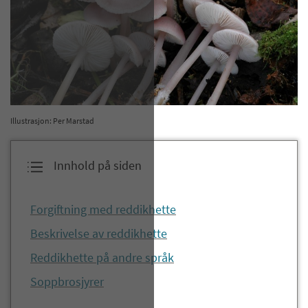
Illustrasjon: Per Marstad
Innhold på siden
​Forgiftning med reddikhette​
Beskrivelse av reddikhette​
Reddikhette på andre språk
Soppbrosjyrer