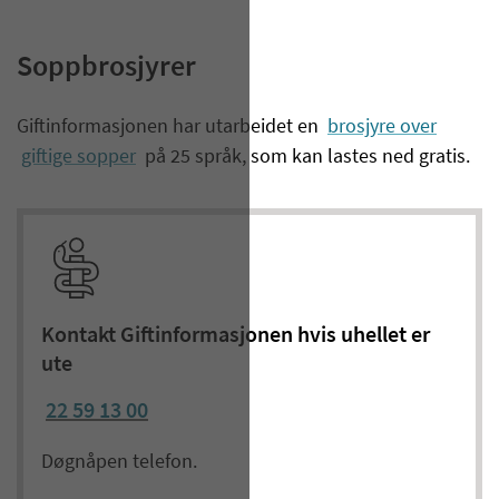
Soppbrosjyrer
​Giftinformasjonen har utarbeidet en
brosjyre over
giftige sopper
på 25 språk, som kan lastes ned gratis.
Kontakt Giftinformasjonen hvis uhellet er
ute
22 59 13 00
Døgnåpen telefon.