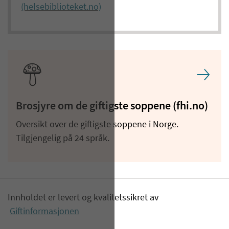
(helsebiblioteket.no)
Brosjyre om de giftigste soppene (fhi.no)
Oversikt over de giftigste soppene i Norge.
Tilgjengelig på 24 språk.
Innholdet er levert og kvalitetssikret av
Giftinformasjonen