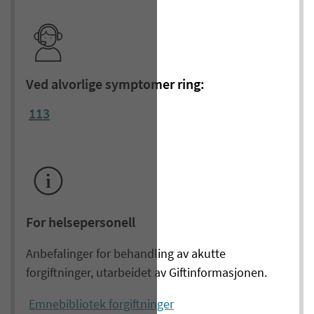
Ved alvorlige symptomer ring:
113
For helsepersonell
Anbefalinger for behandling av akutte
forgiftninger, utarbeidet av Giftinformasjonen.
Emnebibliotek forgiftninger