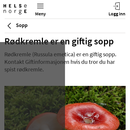
Sopp
Rødkremle er en giftig sopp
Rødkremle (Russula emetica) er en giftig sopp.
Kontakt Giftinformasjonen hvis du tror du har
spist rødkremle.