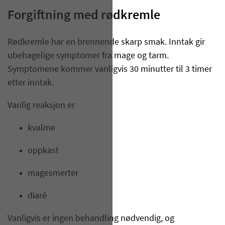
​Forgiftning med rødkremle​
Rødkremle har en brennende skarp smak. Inntak gir
ubehagelige symptomer fra mage og tarm.
Symptomene kommer vanligvis 30 minutter til 3 timer
etter inntak.
Vanlig reaksjon er
kvalme
oppkast
magesmerter
diaré
Vanligvis er ingen behandling nødvendig, og