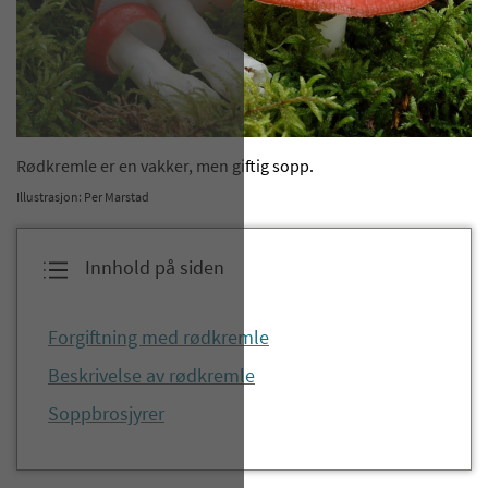
​Rødkremle er en vakker, men giftig sopp.
Illustrasjon: Per Marstad
Innhold på siden
​Forgiftning med rødkremle​
Beskrivelse av rødkremle​​​​
Soppbrosjyrer