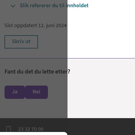
Slik refererer du til innholdet
Sist oppdatert 12. juni 2024
Skriv ut
Fant du det du lette etter?
Ja
Nei