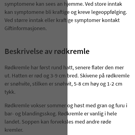
symptomene kan sees an hjemme. Ved store inntak
kan symptomene bli kraftige og kreve legeoppfølging.
Ved større inntak eller kraftige symptomer kontakt
Giftinformasjonen.
Beskrivelse av rødkremle​​​​
Rødkremle har først rund hatt, senere flater den mer
ut. Hatten er rød og 3-9 cm bred. Skivene på rødkremle
er snøhvite, stilken er snøhvit, 5-8 cm høy og 1-2 cm
tykk.
Rødkremle vokser sommer og høst med gran og furu i
bar- og blandingsskog. Rødkremle er vanlig i hele
landet. Soppen kan forveksles med andre røde
kremler.