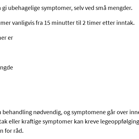
n gi ubehagelige symptomer, selv ved små mengder.
 vanligvis fra 15 minutter til 2 timer etter inntak.
er er
engde
en behandling nødvendig, og symptomene går over innen
ntak eller kraftige symptomer kan kreve legeoppfølgin
n for råd.