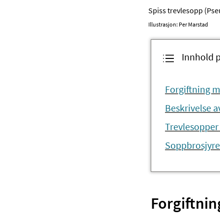
​Spiss trevlesopp (Ps
Illustrasjon: Per Marstad
Innhold 
Forgiftning 
Beskrivelse av
​Trevlesopper
Soppbrosjyre
Forgiftni