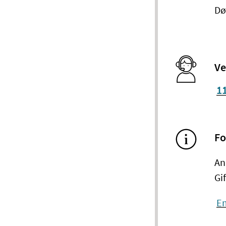
Dø
Ve
1
Fo
An
Gi
Em