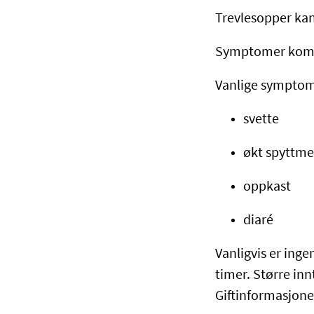
Trevlesopper ka
Symptomer kommer
Vanlige symptom
svette
økt spyttm
oppkast
diaré
Vanligvis er ing
timer. Større in
Giftinformasjone