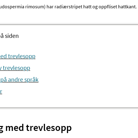
eudospermia rimosum) har radiærstripet hatt og oppfliset hattkant.
på siden
med trevlesopp
 trevlesopp​​
 på andre språk
r
ng med trevlesopp