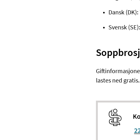
Dansk (DK):
Svensk (SE):
Soppbrosj
​Giftinformasjon
lastes ned gratis.
Ko
22