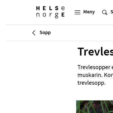
Sopp
Trevle
Trevlesopper e
muskarin. Kon
trevlesopp.