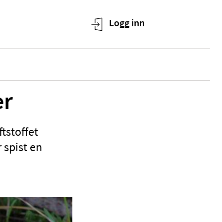
er
tstoffet
 spist en