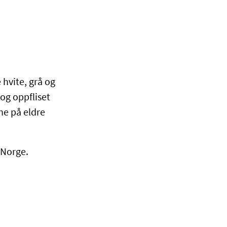
 hvite, grå og
 og oppfliset
une på eldre
 Norge.