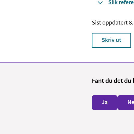
Slik refere
Sist oppdatert 8
Skriv ut
Fant du det du 
Ja
Ne