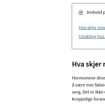
Innhold 
Hva skjer med
Utvikling hos
Hva skjer 
Hormonene dine er
å være mer følsom
sorg. Det er ikke
kroppslige forand