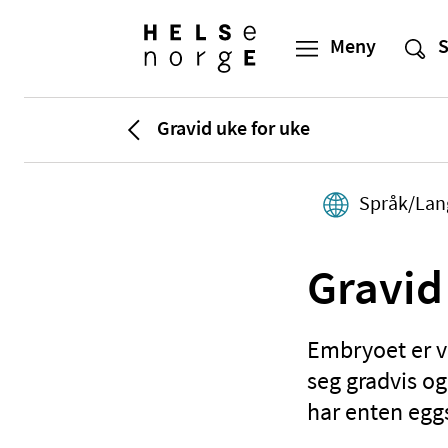
Gravid uke for uke
Språk/Lan
Gravid
Embryoet er va
seg gradvis og
har enten eggs