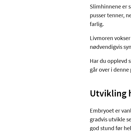
Slimhinnene er sk
pusser tenner, n
farlig.
Livmoren vokser s
nødvendigvis synl
Har du opplevd s
går over i denne 
Utvikling 
Embryoet er vanli
gradvis utvikle s
god stund før hel