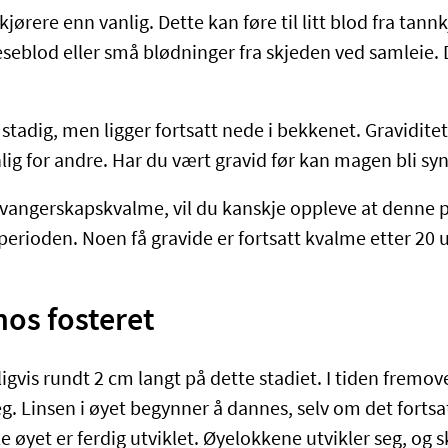
jørere enn vanlig. Dette kan føre til litt blod fra tann
eseblod eller små blødninger fra skjeden ved samleie. 
tadig, men ligger fortsatt nede i bekkenet. Graviditet
ig for andre. Har du vært gravid før kan magen bli synl
vangerskapskvalme, vil du kanskje oppleve at denne p
perioden. Noen få gravide er fortsatt kvalme etter 20 
hos fosteret
gvis rundt 2 cm langt på dette stadiet. I tiden fremove
eg. Linsen i øyet begynner å dannes, selv om det fortsa
e øyet er ferdig utviklet. Øyelokkene utvikler seg, og s