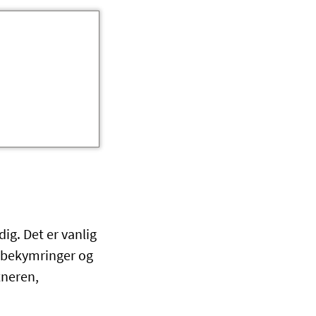
ig. Det er vanlig
il bekymringer og
tneren,