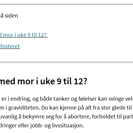
på siden
 mor i uke 9 til 12?
 fosteret
med mor i uke 9 til 12?
 i endring, og både tanker og følelser kan svinge veld
 i graviditeten. Du kan kjenne på alt fra stor glede t
 uvanlig å bekymre seg for å abortere, forholdet til par
ringer eller jobb- og livssituasjon.