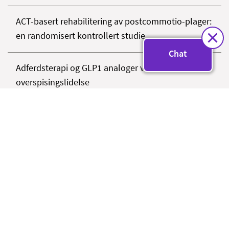
ACT-basert rehabilitering av postcommotio-plager:
en randomisert kontrollert studie
Chat
Adferdsterapi og GLP1 analoger ved
overspisingslidelse
ADHD og OMEGA-3: Kan omega-3 hjelpe på
symptomer på ADHD og ADD?
Adjuvant kjemoterapi hos eldre operert for
tykktarmskreft / tarmkreft
Affektbevissthet som tillegg til mentaliseringsbasert
behandling ved personlighetsforstyrrelser