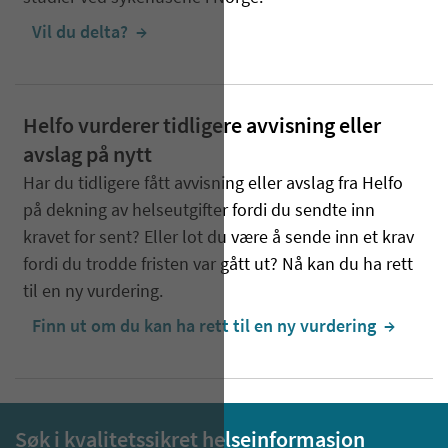
Vil du delta?
  →
Helfo vurderer tidligere avvisning eller
avslag på nytt
Har du tidligere fått avvisning eller avslag fra Helfo
på dekning av helseutgifter fordi du sendte inn
kravet for sent? Eller lot du være å sende inn et krav
fordi du trodde fristen var gått ut? Nå kan du ha rett
til en ny vurdering.
Finn ut om du kan ha rett til en ny vurdering
  →
Søk i kvalitetssikret helseinformasjon