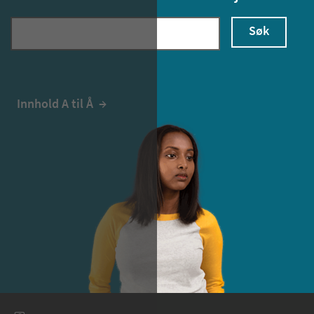
Søk
Innhold A til Å
  →