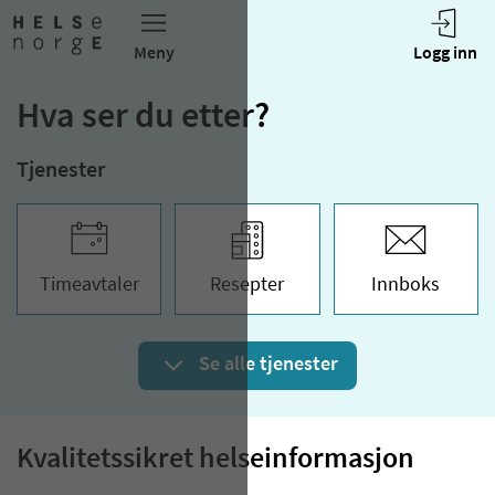
Hva ser du etter?
Tjenester
Time­avtaler
Resepter
Innboks
Se alle tjenester
Kvalitetssikret helseinformasjon