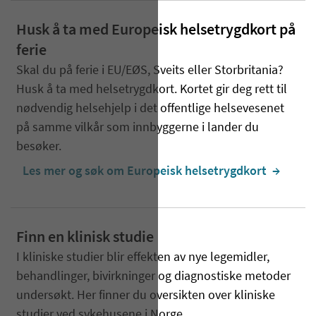
Husk å ta med Europeisk helsetrygdkort på
ferie
Skal du på ferie i EU/EØS, Sveits eller Storbritania?
Husk å ta med helsetrygdkort. Kortet gir deg rett til
nødvendig helsehjelp i det offentlige helsevesenet
på samme vilkår som innbyggerne i lander du
besøker.
Les mer og søk om Europeisk helsetrygdkort
  →
Finn en klinisk studie
I kliniske studier blir effekten av nye legemidler,
behandlinger, bivirkninger og diagnostiske metoder
undersøkt. Her finner du oversikten over kliniske
studier ved sykehusene i Norge.