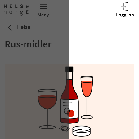
Helse
Rus-midler