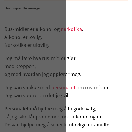
Illustrasjon: Helsenorge
Rus-midler er alkohol og
narkotika
.
Alkohol er lovlig.
Narkotika er ulovlig.
Jeg må lære hva rus-midler gjør
med kroppen,
og med hvordan jeg oppfører meg.
Jeg kan snakke med
personalet
om rus-midler.
Jeg kan spørre om det jeg vil.
Personalet må hjelpe meg å ta gode valg,
så jeg ikke får problemer med alkohol og rus.
De kan hjelpe meg å si nei til ulovlige rus-midler.