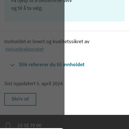
Få hjelp til å bestemme selv
og til å ta valg.
Innholdet er levert og kvalitetssikret av
Helsedirektoratet
Slik refererer du til innholdet
Sist oppdatert 5. april 2024
Skriv ut