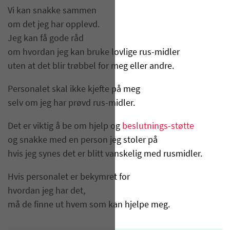
Vi kan snakke sammen
om det jeg har opplevd.
Jeg kan få gode råd
om hvordan jeg kan bruke lovlige rus-midler
uten at det blir trøbbel for meg eller andre.
Personalet skal ikke kjefte på meg
selv om jeg har prøvd rus-midler.
Det er viktig å be om hjelp og
beslutnings-støtte
og snakke med en person jeg stoler på
hvis jeg synes det er blitt vanskelig med rusmidler.
Hvis personalet er bekymret for
hvordan jeg har det,
må de finne ut hvem som kan hjelpe meg.