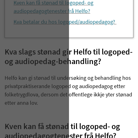
Kven kan få stønad til logoped- og
audiopedagogtenester frå Helfo?
Kva betalar du hos logoped/audiopedagog?
Kv
a slags
stønad
gir Helfo
til logoped-
og
audiopedag
-behandling
?
Helfo kan gi stønad til undersøking og behandling hos
privatpraktiserande logoped og audiopedagog etter
folketrygdlova, dersom det offentlege ikkje yter stønad
etter anna lov.
Kven kan få stønad til logoped- og
audiopedagogtenester frå Helfo?