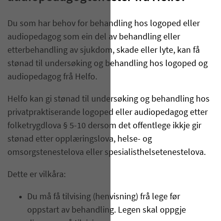
Du som har behov for behandling hos logoped eller
audiopedagog som ein del av behandling eller
etterbehandling av sjukdom, skade eller lyte, kan få
stønad til undersøking og behandling hos logoped og
audiopedagog frå Helfo.
Helfo kan gi stønad til undersøking og behandling hos
privatpraktiserande logoped eller audiopedagog etter
folketrygdlova § 5-10 dersom det offentlege ikkje gir
stønad etter opplæringslova, helse- og
omsorgstenestelova eller spesialisthelsetenestelova.
Dette er vilkåra:
Du må få tilvising (henvisning) frå lege før
oppstart av behandling. Legen skal oppgje