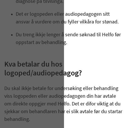
diagnose på tilvisinga.
Det er logopeden eller audiopedagogen sitt
ansvar å vurdere om du fyller vilkåra for stønad.
Du treng ikkje lenger å sende søknad til Helfo før
oppstart av behandling.
Kva betalar du hos
logoped/audiopedagog?
Du skal ikkje betale for undersøking eller behandling
viss logopeden eller audiopedagogen din har avtale
om direkte oppgjer med Helfo. Det er difor viktig at du
sjekkar om behandlaren har ei slik avtale før du startar
behandling.