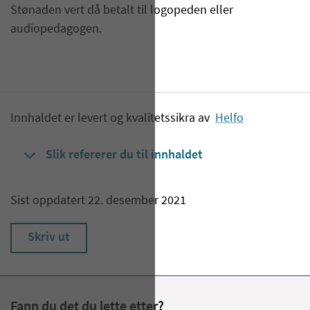
Stønaden vert då betalt til logopeden eller
audiopedagogen.
Innhaldet er levert og kvalitetssikra av
Helfo
Slik refererer du til innhaldet
Sist oppdatert 22. desember 2021
Skriv ut
Fann du det du lette etter?