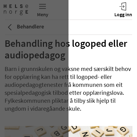
Behandlere
Behandling hos logoped eller
audiopedagog
Barn i grunnskulen og vaksne med særskilt behov
for opplæring kan ha rett til logoped- eller
audiopedagogtenester frå kommunen som eit
spesialpedagogisk tilbod etter opplæringslova.
Fylkeskommunen pliktar å tilby slik hjelp til
ungdom i vidaregåande skule.