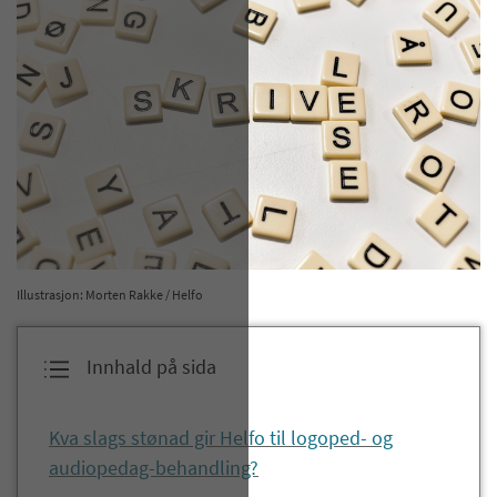
Illustrasjon: Morten Rakke / Helfo
Innhald på sida
Kva slags stønad gir Helfo til logoped- og
audiopedag-behandling?