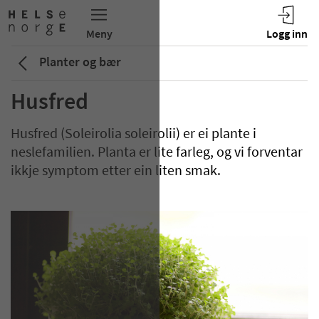
Planter og bær
Husfred
Husfred (Soleirolia soleirolii) er ei plante i
neslefamilien. Planta er lite farleg, og vi forventar
ikkje symptom etter ein liten smak.