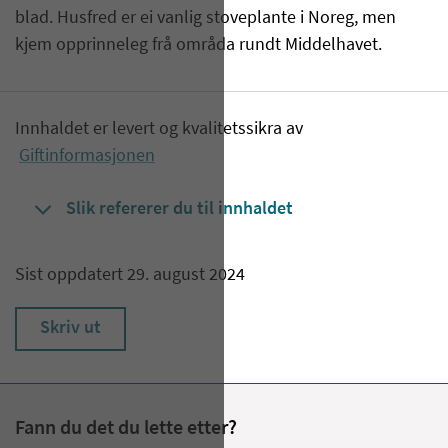
blad. Husfred er ei vanlig stoveplante i Noreg, men
kjem opprinneleg frå områda rundt Middelhavet.
Innhaldet er levert og kvalitetssikra av
Giftinformasjonen
Slik refererer du til innhaldet
Sist oppdatert 29. august 2024
Skriv ut
Fann du det du lette etter?