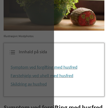
Illustrasjon: Mostphotos
Innhald på sida
Symptom ved forgifting med husfred
Førstehjelp ved uhell med husfred
Skildring av husfred