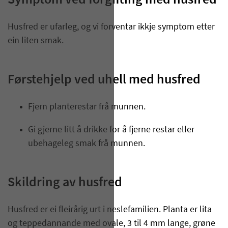
Symptom ved forgifting med husfred
Husfred er ufarleg, og vi forventar ikkje symptom etter
ein liten smak.
Førstehjelp ved uhell med husfred
Fjern planterestar frå munnen.
Gi gjerne litt å drikke for å fjerne restar eller
ubehageleg smak frå munnen.
Skildring av husfred
Husfred er ei fleirårig urt i neslefamilien. Planta er lita
og teppedannande med ovale, 3 til 4 mm lange, grøne