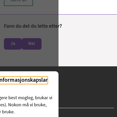
Skriv ut
Fann du det du lette etter?
Ja
Nei