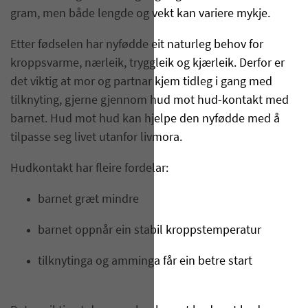
gram, men både lengde og vekt kan variere mykje.
Etter fødselen har nyfødde eit naturleg behov for
kroppsvarme, nærleik, tryggleik og kjærleik. Derfor er
det viktig at mor og partnar kjem tidleg i gang med
tilknyting, gjerne gjennom hud mot hud-kontakt med
barnet. Hud mot hud kan hjelpe den nyfødde med å
tilpasse seg livet utanfor livmora.
Hudkontakt har fleire fordelar:
barnet græt mindre
barnet oppnår ein stabil kroppstemperatur
tilknytinga og amminga får ein betre start