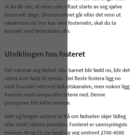
at du får rier, vil riene som oftast starte av seg sjølve
innan eitt døgn. Dersom vatnet går eller det renn ut
væske som du trur kan vere fostervatn, skal du ta
kontakt med fødestaden din.
Utviklingen hos fosteret
Det nærmar seg fødsel. Viss barnet blir fødd no, blir det
rekna som fødd til termin. Dei fleste fostera ligg no
med hovudet ned mot fødselskanalen, men nokon ligg
framleis med rumpa eller føtene ned. Denne
posisjonen blir kalla seteleie.
Vekt og lengde varierer ut frå om fødselen skjer tidleg
eller seint i denne perioden. Fosteret er sannsynlegvis
mellom 48 og 55 cm langt og veg omtrent 2700-4500