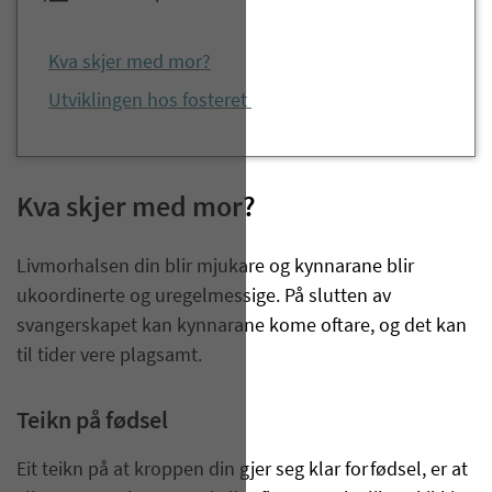
Kva skjer med mor?
Utviklingen hos fosteret
Kva skjer med mor?
Livmorhalsen din blir mjukare og kynnarane blir
ukoordinerte og uregelmessige. På slutten av
svangerskapet kan kynnarane kome oftare, og det kan
til tider vere plagsamt.
Teikn på fødsel
Eit teikn på at kroppen din gjer seg klar for fødsel, er at