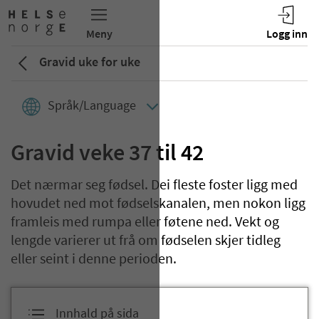
Gravid uke for uke
Språk/Language
Gravid veke 37 til 42
Det nærmar seg fødsel. Dei fleste foster ligg med
hovudet ned mot fødselskanalen, men nokon ligg
framleis med rumpa eller føtene ned. Vekt og
lengde varierer ut frå om fødselen skjer tidleg
eller seint i denne perioden.
Innhald på sida