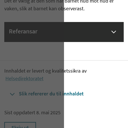
Det er viktig at den som har barnet hud mot hud er
vaken, slik at barnet kan observerast.
Referansar
Innhaldet er levert og kvalitetssikra av
Helsedirektoratet
Slik refererer du til innhaldet
Sist oppdatert 8. mai 2025