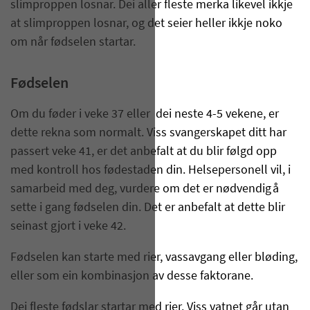
slimproppen losnar. Dei aller fleste merka likevel ikkje
at slimproppen losnar, og det seier heller ikkje noko
om når fødselen startar.
Fødselen
Om du føder i veke 37 eller dei neste 4-5 vekene, er
dette rekna som normalt. Viss svangerskapet ditt har
passert veke 41, er det anbefalt at du blir følgd opp
med kontroll hos fødestaden din. Helsepersonell vil, i
samarbeid med deg, vurdere om det er nødvendig å
sette i gang fødselen din. Det er anbefalt at dette blir
seinast gjort i veke 42.
Fødselen kan starte med rier, vassavgang eller bløding,
eller som ein kombinasjon av desse faktorane.
Dei fleste fødslar startar med rier. Viss vatnet går utan