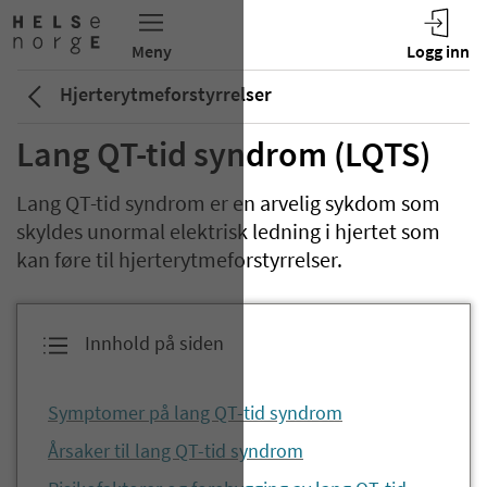
Hjerterytmeforstyrrelser
Lang QT-tid syndrom (LQTS)
Lang QT-tid syndrom er en arvelig sykdom som
skyldes unormal elektrisk ledning i hjertet som
kan føre til hjerterytmeforstyrrelser.
Innhold på siden
Symptomer på lang QT-tid syndrom
Årsaker til lang QT-tid syndrom