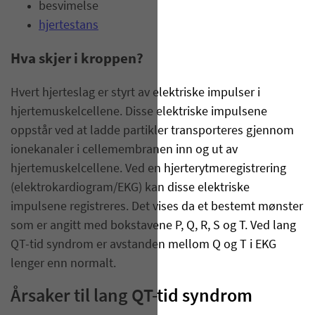
besvimelse
hjertestans
Hva skjer i kroppen?
Hvert hjerteslag er styrt av elektriske impulser i
hjertemuskelcellene. Disse elektriske impulsene
oppstår ved at ladde partikler transporteres gjennom
ionekanaler i cellemembranen inn og ut av
hjertemuskelcellene. Ved en hjerterytmeregistrering
(elektrokardiogram/EKG) kan disse elektriske
impulsene registreres. Det vises da et bestemt mønster
som er angitt med bokstavene P, Q, R, S og T. Ved lang
QT-tid syndrom er avstanden mellom Q og T i EKG
lenger enn normalt.
Årsaker til lang QT-tid syndrom