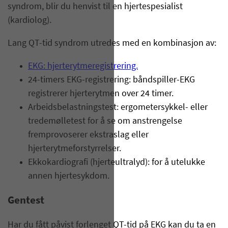
syndrom, blir du henvist til en hjertespesialist
(kardiolog).
Lang QT-tid syndrom utredes med en kombinasjon av:
EKG: hjerterytmeregistrering.
24-timers EKG-registrering: båndspiller-EKG
registrerer hjerterytmen over 24 timer.
Arbeidsbelastningstest: ergometersykkel- eller
tredemølletest for å se om anstrengelse
fremprovoserer ekstraslag eller
hjerterytmeforstyrrelser.
Ekkokardiografi (hjerteultralyd): for å utelukke
annen hjertesykdom.
Gentest
Har du fått påvist forlenget QT-tid på EKG kan du ta en