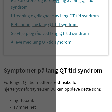
Risikofaktorer og forebygging av lang QT-tid
syndrom
Utredning og diagnose av lang QT-tid syndrom
Behandling av lang QT-tid syndrom
Selvhjelp og råd ved lang QT-tid syndrom
Å leve med lang QT-tid syndrom
Symptomer på lang QT-tid syndrom
Forlenget QT-tid medfører økt risiko for
hjerterytmeforstyrrelser. Du kan oppleve dette som:
hjertebank
svimmelhet