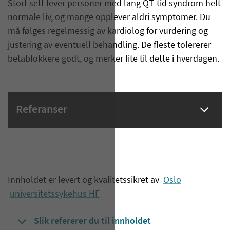
Stort sett lever personer med lang QT-tid syndrom helt
normale liv, og mange opplever aldri symptomer. Du
må følges regelmessig av kardiolog for vurdering og
justering av eventuell behandling. De fleste tolererer
betablokkere godt, og merker lite til dette i hverdagen.
Referanser
Innholdet er levert og kvalitetssikret av
Oslo
universitetssykehus HF
Slik refererer du til innholdet