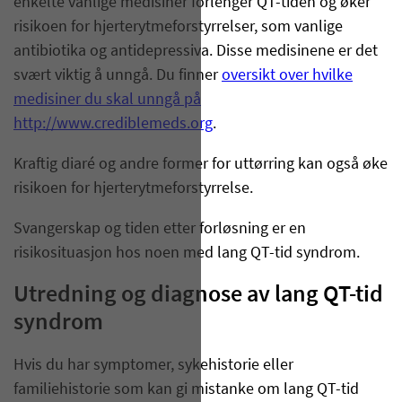
enkelte vanlige medisiner forlenger QT-tiden og øker
risikoen for hjerterytmeforstyrrelser, som vanlige
antibiotika og antidepressiva. Disse medisinene er det
svært viktig å unngå. Du finner
oversikt over hvilke
medisiner du skal unngå på
http://www.crediblemeds.org
.
Kraftig diaré og andre former for uttørring kan også øke
risikoen for hjerterytmeforstyrrelse.
Svangerskap og tiden etter forløsning er en
risikosituasjon hos noen med lang QT-tid syndrom.
Utredning og diagnose av lang QT-tid
syndrom
Hvis du har symptomer, sykehistorie eller
familiehistorie som kan gi mistanke om lang QT-tid