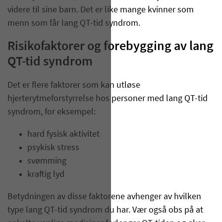
videre til sine barn. Det er like mange kvinner som
menn som får lang QT-tid syndrom.
Risikofaktorer og forebygging av lang
QT-tid syndrom
Det er flere faktorer som kan utløse
hjerterytmeforstyrrelse hos personer med lang QT-tid
syndrom, for eksempel:
hard fysisk aktivitet
psykisk stress
svømming
kraftig lyd
Betydningen av disse faktorene avhenger av hvilken
type lang QT-tid syndrom du har. Vær også obs på at