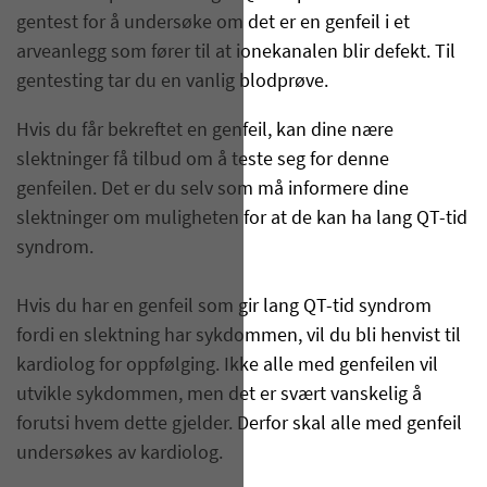
gentest for å undersøke om det er en genfeil i et
arveanlegg som fører til at ionekanalen blir defekt. Til
gentesting tar du en vanlig blodprøve.
Hvis du får bekreftet en genfeil, kan dine nære
slektninger få tilbud om å teste seg for denne
genfeilen. Det er du selv som må informere dine
slektninger om muligheten for at de kan ha lang QT-tid
syndrom.
Hvis du har en genfeil som gir lang QT-tid syndrom
fordi en slektning har sykdommen, vil du bli henvist til
kardiolog for oppfølging. Ikke alle med genfeilen vil
utvikle sykdommen, men det er svært vanskelig å
forutsi hvem dette gjelder. Derfor skal alle med genfeil
undersøkes av kardiolog.