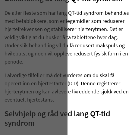
De aller fleste som har lang QT-tid syndrom behandles
med betablokkere, som er legemidler som reduserer
hjertefrekvensen og stabiliserer hjerterytmen. Det er
veldig viktig at du husker å ta tablettene hver dag.
Under slik behandling vil du få redusert makspuls og
hvilepuls, og noen vil oppleve redusert fysisk form i en
periode.
I alvorlige tilfeller må det vurderes om du skal få
operert inn en hjertestarter (ICD). Denne registrerer
hjerterytmen og kan avlevere livreddende sjokk ved en
eventuell hjertestans.
Selvhjelp og råd ved lang QT-tid
syndrom