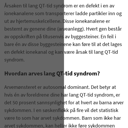
Årsaken til lang QT-tid syndrom er en defekt i en av
ionekanalene som transporterer ladde partikler inn og
ut av hjertemuskelcellene. Disse ionekanalene er
bestemt av genene dine (arveanlegg). Hvert gen består
av oppskriften på titusenvis av byggesteiner. En feil i
bare én av disse byggesteinene kan føre til at det lages
en defekt ionekanal og kan være årsak til lang QT-tid
syndrom.
Hvordan arves lang QT-tid syndrom?
​Arvemønsteret er autosomal dominant. Det betyr at
hvis én av foreldrene dine har lang QT-tid syndrom, er
det 50 prosent sannsynlighet for at hvert av barna arver
sykdommen. I en søskenflokk på fire vil det statistisk
være to som har arvet sykdommen. Barn som ikke har
arvet sykdommen, kan heller ikke føre sykdommen