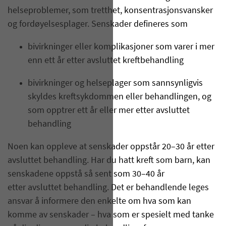
helseproblemer, som tretthet, konsentrasjonsvansker
og fordøyelsesplager. Senskader defineres som
bivirkninger eller komplikasjoner som varer i mer
enn ett år etter avsluttet kreftbehandling
bivirkninger og helseplager som sannsynligvis
skyldes kreftsykdommen eller behandlingen, og
som opptrer ett år eller mer etter avsluttet
behandling
Noen kan oppleve at senskader oppstår 20–30 år etter
avsluttet behandling. Har du hatt kreft som barn, kan
senskadene oppstå så sent som 30–40 år
etter avsluttet behandling. Det er behandlende leges
ansvar å informere den enkelte om hva som kan
komme av senskader – hva som er spesielt med tanke