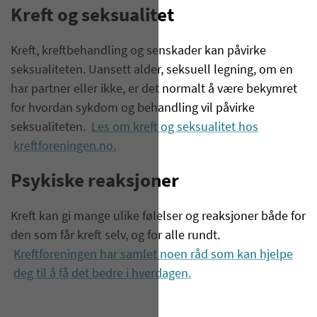
Kreft og seksualitet
Kreft, kreftbehandling og senskader kan påvirke
seksualiteten. Uansett alder, seksuell legning, om en
har partner eller ikke, er det normalt å være bekymret
for hvordan sykdom og behandling vil påvirke
seksualiteten.
Les om kreft og seksualitet hos
kreftforeningen.no.
Psykiske reaksjoner
Kreft kan gi mange ulike følelser og reaksjoner både for
den som får kreft selv, og for alle rundt.
Kreftforeningen har samlet noen råd som kan hjelpe
deg til å få det bedre i hverdagen.