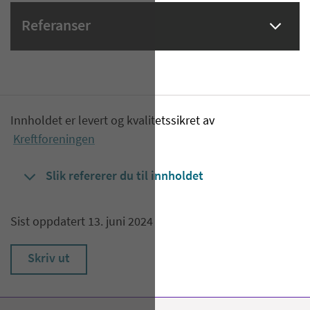
Referanser
Innholdet er levert og kvalitetssikret av
Kreftforeningen
Slik refererer du til innholdet
Sist oppdatert 13. juni 2024
Skriv ut