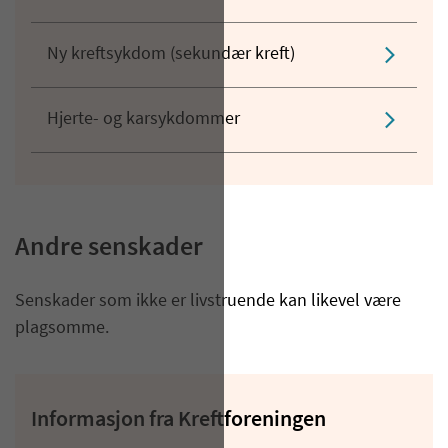
Ny kreftsykdom (sekundær kreft)
Hjerte- og karsykdommer
Andre senskader
Senskader som ikke er livstruende kan likevel være
plagsomme.
Informasjon fra Kreftforeningen