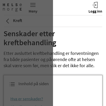
Kreft
Senskader etter
kreftbehandling
Etter avsluttet kreftbehandling er forventningen
fra både pasienter og pårørende ofte at helsen
skal være som før, men slik er det ikke for alle.
Innhold på siden
Hva er senskader?