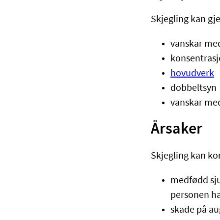
Skjegling kan gj
vanskar med 
konsentrasjo
hovudverk
dobbeltsyn
vanskar med
Årsaker
Skjegling kan ko
medfødd sjuk
personen har
skade på au