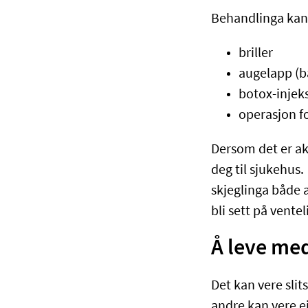
Behandlinga kan 
briller
augelapp (ba
botox-injek
operasjon fo
Dersom det er ak
deg til sjukehus.
skjeglinga både 
bli sett på ventel
Å leve me
Det kan vere sli
andre kan vere ei