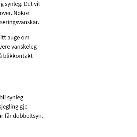
g synleg. Det vil
nnover. Nokre
seringsvanskar.
eitt auge om
 vere vanskeleg
å blikkontakt
bli synleg
kjegling gje
dar får dobbeltsyn.