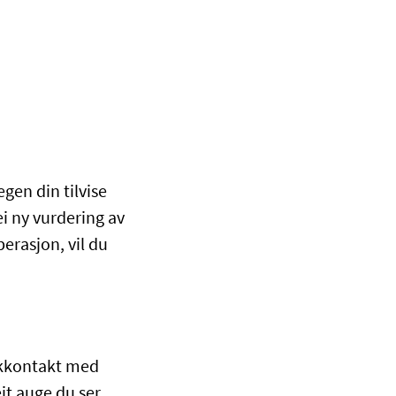
gen din tilvise
ei ny vurdering av
erasjon, vil du
likkontakt med
it auge du ser