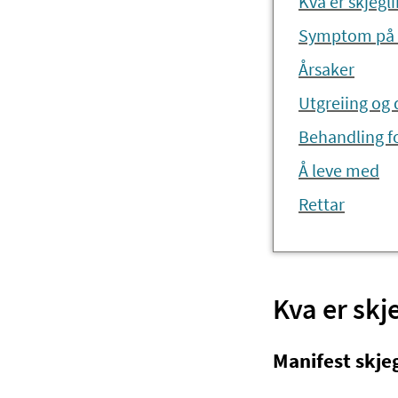
Kva er skjegl
Symptom på s
Årsaker
Utgreiing og
Behandling fo
Å leve med
Rettar
Kva er skj
Manifest skje