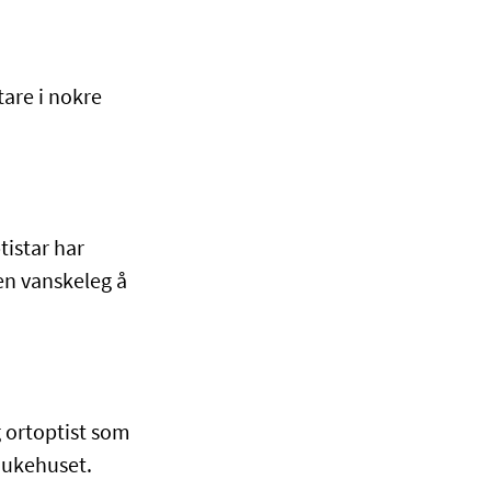
tare i nokre
tistar har
en vanskeleg å
g ortoptist som
sjukehuset.