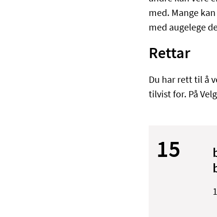
med. Mange kan o
med augelege der
Rettar
Du har rett til å
tilvist for. På V
15
1