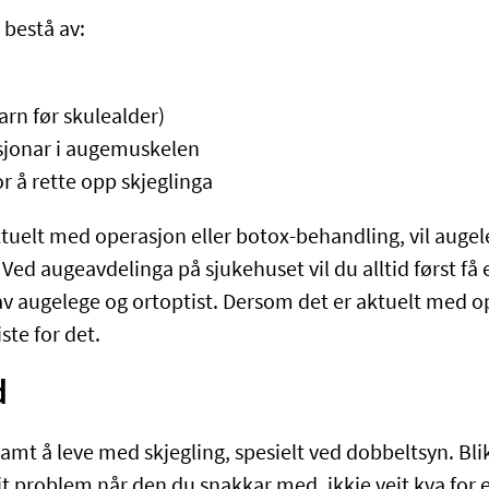
bestå av:
rn før skulealder)
sjonar i augemuskelen
r å rette opp skjeglinga
tuelt med operasjon eller botox-behandling, vil augele
 Ved augeavdelinga på sjukehuset vil du alltid først få 
av augelege og ortoptist. Dersom det er aktuelt med op
iste for det.
d
tsamt å leve med skjegling, spesielt ved dobbeltsyn. B
t problem når den du snakkar med, ikkje veit kva for e