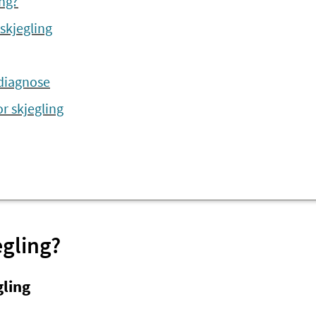
ing?
kjegling
 diagnose
r skjegling
egling?
gling