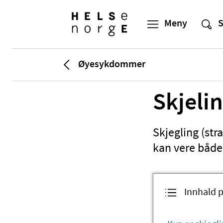
Øyesykdommer
Skjeli
Skjegling (stra
kan vere både 
Innhald p