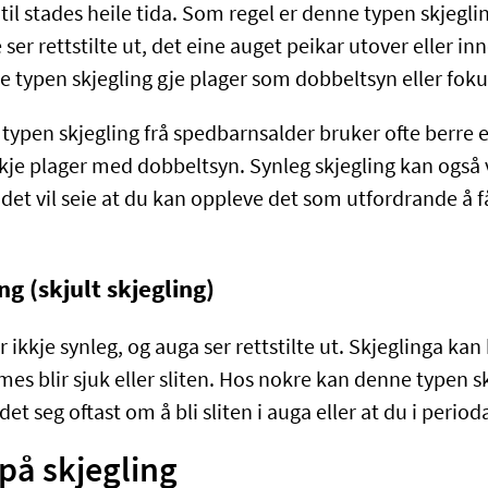
til stades heile tida. Som regel er denne typen skjeglin
e ser rettstilte ut, det eine auget peikar utover eller i
 typen skjegling gje plager som dobbeltsyn eller foku
ypen skjegling frå spedbarnsalder bruker ofte berre 
kje plager med dobbeltsyn. Synleg skjegling kan også
det vil seie at du kan oppleve det som utfordrande å f
ng (skjult skjegling)
r ikkje synleg, og auga ser rettstilte ut. Skjeglinga kan 
es blir sjuk eller sliten. Hos nokre kan denne typen s
det seg oftast om å bli sliten i auga eller at du i perio
å skjegling