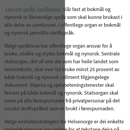
Lov om språk (språklova)
slår fast at bokmål og
nynorsk er likeverdige språk som skal kunne brukast i
alle delar av samfunnet. I offentlege organ er bokmål
og nynorsk jamstilte skriftspråk.
Ifølge språklova har offentlege organ ansvar for å
bruke, utvikle og styrke bokmål og nynorsk. Sentrale
statsorgan, det vil seie dei som har heile landet som
tenestekrets, skal over tid bruke minst 25 prosent av
både bokmål og nynorsk i allment tilgjengelege
dokument. Skjema og sjølvbeteningstenester skal
finnast på både bokmål og nynorsk. Statsorgan skal
svare på alle førespurnader frå privatpersonar på det
norske skriftspråket som er brukt i førespurnaden.
Ifølge innhaldsstrategien for Helsenorge er dei enkelte
innhaldseigarane ansvarlege for at tekstane deira på