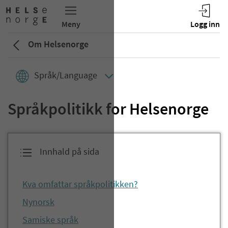
Om Helsenorge
Språk/Language
Språkpolitikk for Helsenorge
Innhald på sida
Kva omfattar språkpolitikken?
Nynorsk
Samiske språk