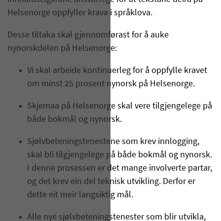
Helsenorge oppfyller krava i språklova.
Desse tiltaka skal gjennomførast for å auke
nynorskdelen på Helsenorge:
Vi skal arbeide kontinuerleg for å oppfylle kravet
om minst 25 prosent nynorsk på Helsenorge.
Skjemaa på Helsenorge skal vere tilgjengelege på
både bokmål og nynorsk.
Sjølvbeteningstenestene som krev innlogging,
skal bli tilgjengelege på både bokmål og nynorsk.
I denne prosessen er det mange involverte partar,
og det krev ein del teknisk utvikling. Derfor er
dette eit meir langsiktig mål.
Alle nye sjølvbeteningstenester som blir utvikla,