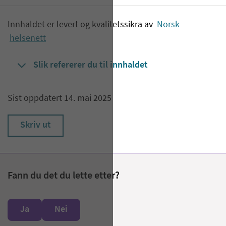
Innhaldet er levert og kvalitetssikra av
Norsk
helsenett
Slik refererer du til innhaldet
Sist oppdatert 14. mai 2025
Skriv ut
Fann du det du lette etter?
Ja
Nei