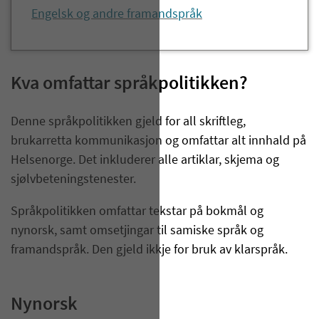
Engelsk og andre framandspråk
Kva omfattar språkpolitikken?
​Denne språkpolitikken gjeld for all skriftleg,
brukarretta kommunikasjon og omfattar alt innhald på
Helsenorge. Det inkluderer alle artiklar, skjema og
sjølvbeteningstenester.
Språkpolitikken omfattar tekstar på bokmål og
nynorsk, samt omsetjingar til samiske språk og
framandspråk. Den gjeld ikkje for bruk av klarspråk.
Nynorsk