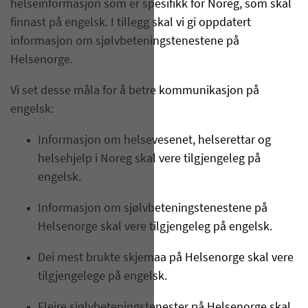
helseinformasjon som er spesifikk for Noreg, som skal
finnast på engelsk. I tillegg skal vi gi oppdatert
informasjon om sjølvbeteningstenestene på
Helsenorge.
Vi set desse måla for å betre kommunikasjon på
engelsk:
Informasjon om helsevesenet, helserettar og
helsehjelp i Noreg skal vere tilgjengeleg på
engelsk.
Informasjon om sjølvbeteningstenestene på
Helsenorge skal vere tilgjengeleg på engelsk.
Dei mest brukte skjemaa på Helsenorge skal vere
tilgjengelege på engelsk.
Fleire sjølvbeteningstenester på Helsenorge skal