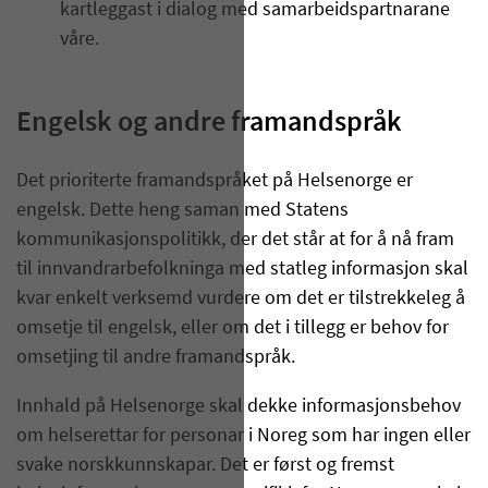
kartleggast i dialog med samarbeidspartnarane
våre.
Engelsk og andre framandspråk
Det prioriterte framandspråket på Helsenorge er
engelsk. Dette heng saman med Statens
kommunikasjonspolitikk, der det står at for å nå fram
til innvandrarbefolkninga med statleg informasjon skal
kvar enkelt verksemd vurdere om det er tilstrekkeleg å
omsetje til engelsk, eller om det i tillegg er behov for
omsetjing til andre framandspråk.
Innhald på Helsenorge skal dekke informasjonsbehov
om helserettar for personar i Noreg som har ingen eller
svake norskkunnskapar. Det er først og fremst