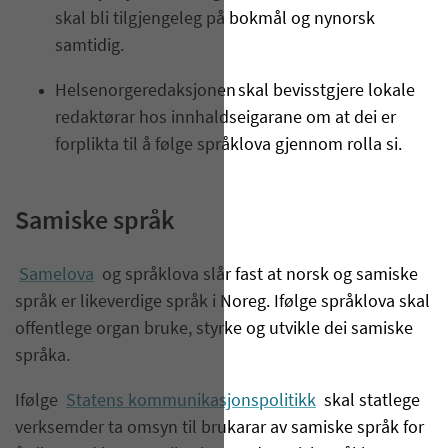
skal bli tilgjengeleg på bokmål og nynorsk
samtidig.
Helsenorgeredaksjonen skal bevisstgjere lokale
redaktørar hos innhaldseigarane om at dei er
forplikta til å følge språklova gjennom rolla si.
Samiske språk
Samelova
og språklova slår fast at norsk og samiske
språk er likeverdige språk i Noreg. Ifølge språklova skal
offentlege organ bruke, styrke og utvikle dei samiske
språka.
Ifølge
Statens kommunikasjonspolitikk
skal statlege
verksemder ta omsyn til brukarar av samiske språk for