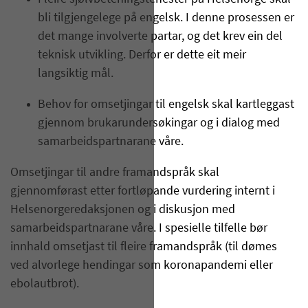
bli tilgjengelege på engelsk. I denne prosessen er
det mange involverte partar, og det krev ein del
teknisk utvikling. Derfor er dette eit meir
langsiktig mål.
Behov for omsetjingar til engelsk skal kartleggast
gjennom brukarundersøkingar og i dialog med
samarbeidspartnarane våre.
Omsetjingar til andre framandspråk skal
gjennomførast etter fortløpande vurdering internt i
Helsenorgeredaksjonen og i diskusjon med
samarbeidspartnarane våre. I spesielle tilfelle bør
innhald omsetjast til fleire framandspråk (til dømes
ved alvorlege hendingar som koronapandemi eller
ebolautbrot).