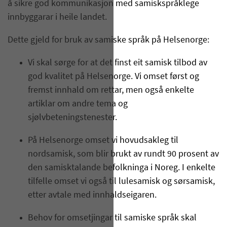
å sikre god kommunikasjon med samiskspråklege
innbyggarar i heile landet.
Dette gjeld for bruk av samiske språk på Helsenorge:
Vi skal sørge for at det finst eit samisk tilbod av
god kvalitet på Helsenorge. Vi omset først og
fremst innhald om rettar, men også enkelte
artiklar om andre tema og
sjølvbeteningstenester.
På Helsenorge omset vi hovudsakleg til
nordsamisk, som blir brukt av rundt 90 prosent av
den samisktalande befolkninga i Noreg. I enkelte
tilfelle omset vi også til lulesamisk og sørsamisk,
etter avtale med innhaldseigaren.
Behov for omsetjingar til samiske språk skal