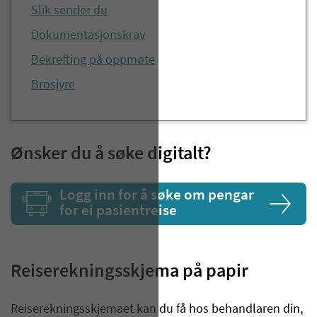
Slik sender du
Dokumentasjonskrav
Bekrefting på oppmøte
Brosjyre
Ønsker du å søke digitalt?
Logg inn for å søke om pengar
for ei pasientreise
Reiserekningsskjema på papir
​​Reiserekningsskjemaet kan du få hos behandlaren din,