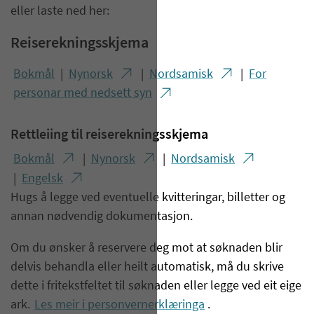
eller laste ned her:
Reiserekningsskjema
Bokmål
|
Nynorsk
|
Nordsamisk
|
For
personar med nedsett syn
Rettleiing til reiserekningsskjema
Bokmål
|
Nynorsk
|
Nordsamisk
|
Engelsk
Hugs å legge ved eventuelle kvitteringar, billetter og
annan nødvendig dokumentasjon.
Om du ønsker å reservere deg mot at søknaden blir
delvis behandla eller heilt automatisk, må du skrive
dette i fritekstfeltet til søknaden eller legge ved eit eige
ark.
Les meir i personvernerklæringa
.