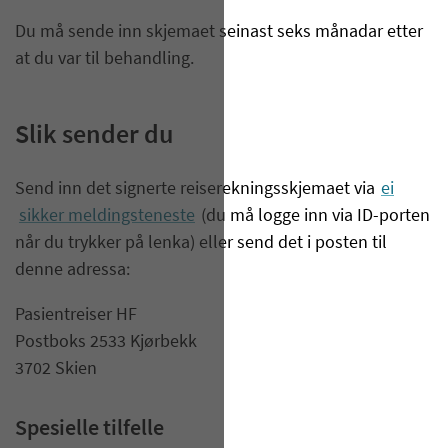
Du må sende inn skjemaet seinast seks månadar etter
at du var til behandling.
Slik sender du
Send inn det signerte reiserekningsskjemaet via
ei
sikker meldingsteneste
(du må logge inn via ID-porten
når du trykker på lenka) eller send det i posten til
denne adressa:
Pasientreiser HF
Postboks 2533 Kjørbekk​
3702 Skien
Spesielle tilfelle