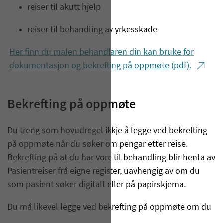
reiser til akutt hjelp
reiser til behandling av yrkesskade
Her finn du malen behandlaren din kan bruke for
dokumentasjon og bekrefting på oppmøte (pdf).
Bekrefting på oppmøte
Du treng som hovudregel ikkje å legge ved bekrefting
på oppmøte når du søker om pengar etter reise.
Bekrefting på at du har vore til behandling blir henta av
Pasientreiser frå eigne register, uavhengig av om du
som pasient søker digitalt eller på papirskjema.
Du må likevel legge ved bekrefting på oppmøte om du