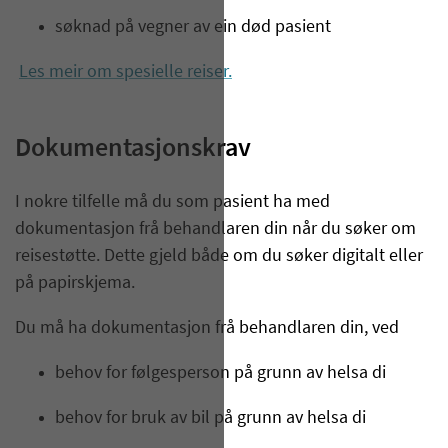
søknad på vegner av ein død pasient
Les meir om spesielle reiser.
Dokumentasjonskrav
I nokre tilfelle må du som pasient ha med
dokumentasjon frå behandlaren din når du søker om
reisestøtte. Dette gjeld både om du søker digitalt eller
på papirskjema.
Du må ha dokumentasjon frå behandlaren din, ved
behov for følgesperson på grunn av helsa di
behov for bruk av bil på grunn av helsa di