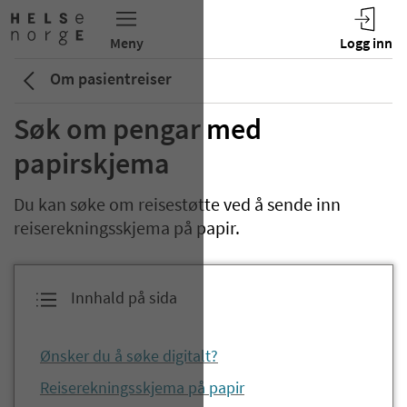
Om pasientreiser
Søk om pengar med
papirskjema
Du kan søke om reisestøtte ved å sende inn
reiserekningsskjema på papir.
Innhald på sida
Ønsker du å søke digitalt?
Reiserekningsskjema på papir