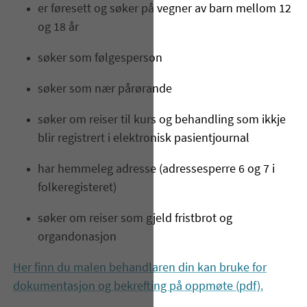
er føresett og søker på vegner av barn mellom 12
og 18 år
søker som følgesperson
søker som nær pårørande
søker om reiser til kurs og behandling som ikkje
blir registrert i elektronisk pasientjournal
har hemmeleg adresse (adressesperre 6 og 7 i
folkeregisteret)
søker om reiser som gjeld fristbrot og
organdonasjon
Her finn du malen behandlaren din kan bruke for
dokumentasjon og bekrefting på oppmøte (pdf).