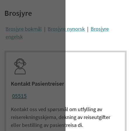
Brosjyre
Brosjyre bokmål
|
Brosjyre nynorsk
|
Brosjyre
engelsk
Kontakt Pasientreiser
05515
Kontakt oss ved spørsmål om utfylling av
reiserekningsskjema, dekning av reiseutgifter
eller bestilling av pasientreisa di.