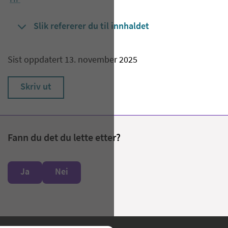
Slik refererer du til innhaldet
Sist oppdatert 13. november 2025
Skriv ut
Fann du det du lette etter?
Ja
Nei