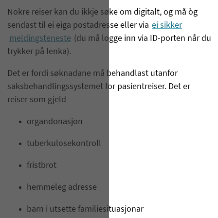
Nokre reiser kan du ikkje søke om digitalt, og må òg
sendast til ei eiga postadresse eller via
ei sikker
meldingsteneste
(du må logge inn via ID-porten når du
trykker på lenka).
Det er fordi søknadane må behandlast utanfor
saksbehandlingssystemet for pasientreiser. Det er
reiser som gjeld
organdonasjon
tuberkulosekontroll
fristbrot
hemmeleg adresse
barn i utsette familiesituasjonar