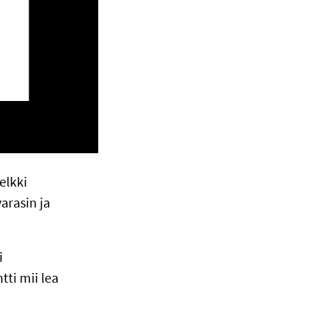
elkki
arasin ja
i
ti mii lea