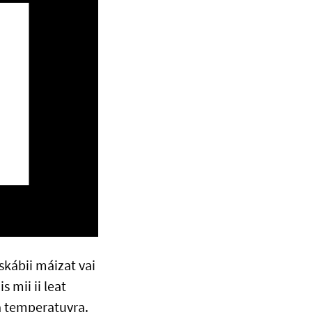
skábii máizat vai
 mii ii leat
a temperatuvra.