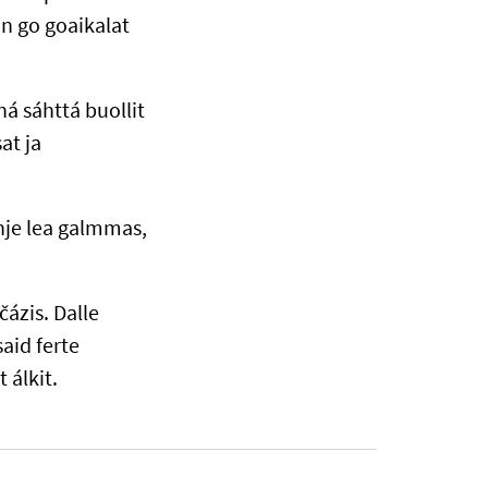
an go goaikalat
á sáhttá buollit
at ja
hje lea galmmas,
ázis. Dalle
aid ferte
 álkit.