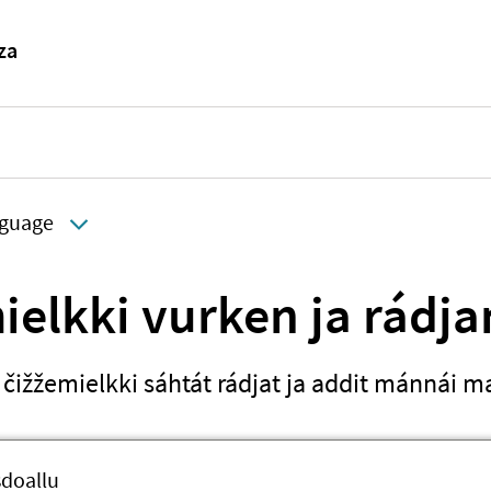
guage
ielkki vurken ja rádja
ižžemielkki sáhtát rádjat ja addit mánnái ma
sdoallu