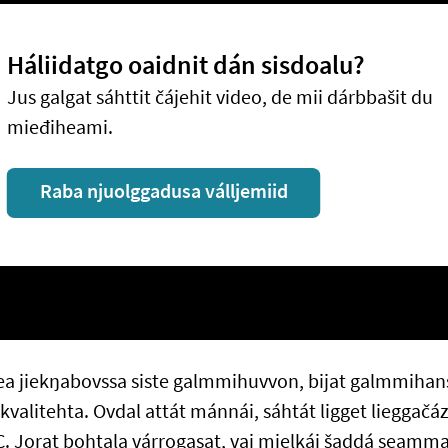
Háliidatgo oaidnit dán sisdoalu?
Jus galgat sáhttit čájehit video, de mii dárbbašit du
mieđiheami.
Raba njuolggadusa válljemiid
lea jiekŋabovssa siste galmmihuvvon, bijat galmmihan
kvalitehta. Ovdal attát mánnái, sáhtát ligget lieggačázis
°C. Jorat bohtala várrogasat, vai mielkái šaddá seamm