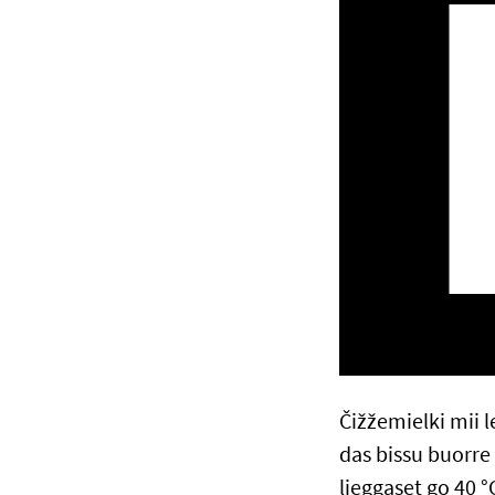
Čižžemielki mii 
das bissu buorre 
lieggaset go 40 