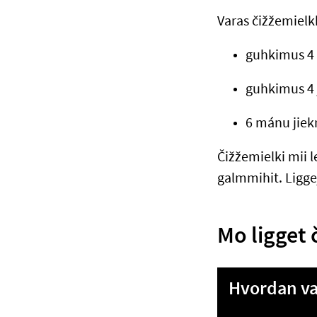
Varas čižžemielk
guhkimus 4
guhkimus 4 
6 mánu jiek
Čižžemielki mii 
galmmihit. Ligge
Mo ligget 
Hvordan v