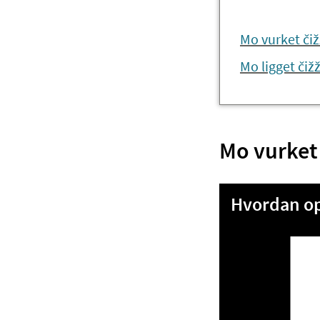
Mo vurket či
Mo ligget čiž
Mo vurket
Hvordan o