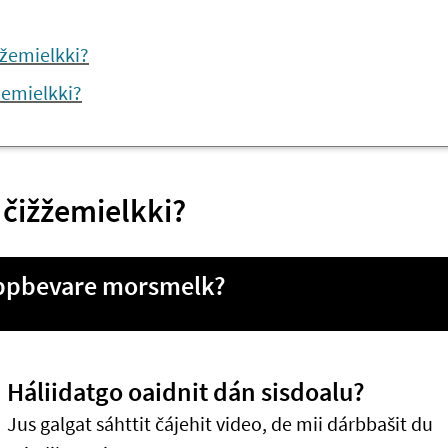
žžemielkki?
žemielkki?
 čižžemielkki?
ppbevare morsmelk?
Háliidatgo oaidnit dán sisdoalu?
Jus galgat sáhttit čájehit video, de mii dárbbašit du