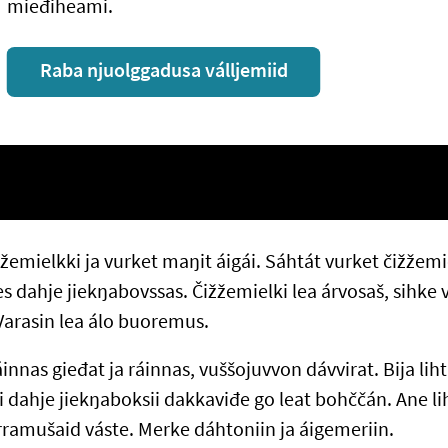
mieđiheami.
Raba njuolggadusa válljemiid
žemielkki ja vurket maŋit áigái. Sáhtát vurket čižžemi
dahje jiekŋabovssas. Čižžemielki lea árvosaš, sihke v
arasin lea álo buoremus.
áinnas gieđat ja ráinnas, vuššojuvvon dávvirat. Bija liht
dahje jiekŋaboksii dakkaviđe go leat bohččán. Ane liht
amušaid váste. Merke dáhtoniin ja áigemeriin.