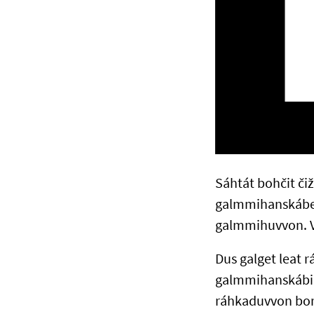
Sáhtát bohčit čiž
galmmihanskábes 
galmmihuvvon. V
Dus galget leat r
galmmihanskábii 
ráhkaduvvon borr