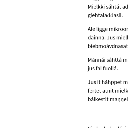
Mielkki sáhtát ad
giehtalađđasii.
Ale ligge mikroo
dainna. Jus mie
biebmoávdnasat 
Mánnái sáhttá ma
jus fal fuollá.
Jus it háhppet m
fertet atnit mie
bálkestit maŋŋel