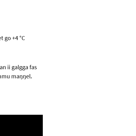
t go +4 °C
n ii galgga fas
iimmu maŋŋel.