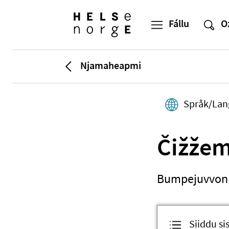
Njamaheapmi
Språk/Lan
Čižžem
Bumpejuvvon č
Siiddu si