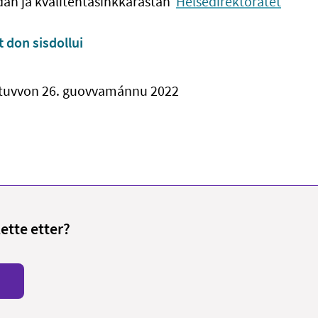
idan ja kvalitehtasihkkarastan
Helsedirektoratet
 don sisdollui
tuvvon 26. guovvamánnu 2022
lette etter?
i