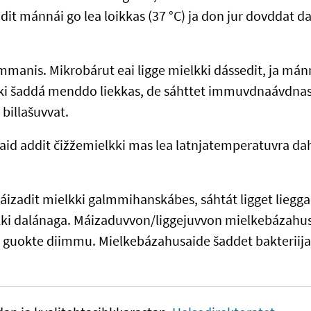
dit mánnái go lea loikkas (37 °C) ja don jur dovddat d
mmanis. Mikrobárut eai ligge mielkki dássedit, ja mánn
lki šaddá menddo liekkas, de sáhttet immuvdnaávdnas
billašuvvat.
id addit čižžemielkki mas lea latnjatemperatuvra da
áizadit mielkki galmmihanskábes, sáhtát ligget lieggač
lkki dalánaga. Máizaduvvon/liggejuvvon mielkebázahus
 guokte diimmu. Mielkebázahusaide šaddet bakteriijat