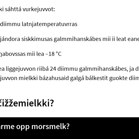
ki sáhttá vurkejuvvot:
 diimmu latnjatemperatuvrras
jándora siskkimusas galmmihanskábes mii ii leat eane
ŋabovssas mii lea –18 °C
lea liggejuvvon riibá 24 diimmu galmmihanskábes, ja da
juvvon mielkki bázahusaid galgá bálkestit guokte d
čižžemielkki?
arme opp morsmelk?