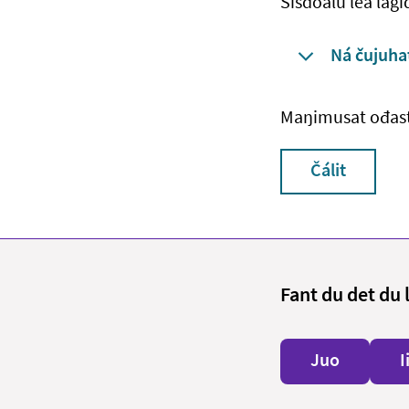
Sisdoalu lea lág
Ná čujuhat
Maŋimusat ođas
Čálit
Fant du det du 
Juo
I