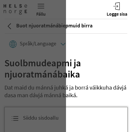
Buot njuoratmánábiepmuid birra
Språk/Language
Suolbmudeapmi ja
njuoratmánábaika
Dat maid du mánná juhká ja borrá váikkuha dávjá
dasa man dávjá mánná baiká.
Siiddu sisdoallu