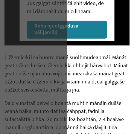
Jus galgat sáhttit čájehit video, de
mii dárbbašit du mieđiheami.
Raba njuolggadusa
válljemiid
Čižžemielki lea buorre máná suolbmudeapmái. Mánát
geat ožžot dušše čižžemielkki obbojit hárvvibut. Mánát
geat dušše njamahuvvojit, mii mearkkaša mánat geat
ožžot dušše čižžemielkki ja vitamiinnaid, eai galggaše
oažžut sviskesávtta, máltta ja jna.
Daid vuosttaš beivviid boahtá muhtin mánáin dušše
veahá baika, muhto dat lea čáhppat, fadni ja
sulastahttá bihka. Go mielki lea boahtán, 2-4 beaivve
maŋŋil riegádahttima, de mánná baiká dávjjit. Lea