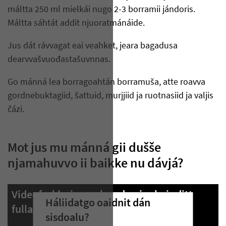
máltta 250 ml mielkái nugo 2-3 borramii jándoris.
Máltta sáhtát addit njuoratmánáide.
Jus dát rávvagat eai veahket, jeara bagadusa
dearvvašvuođastašuvnnas.
Go mánná lea borragoahtán borramuša, atte roavva
gordnebuktagiid, šattuid, murjjiid ja ruotnasiid ja valjis
čázi.
Mot jus mu mánná gii dušše
njamahuvvo ii baikke nu dávjá?
Videoforklaring av hva du gjør hvis ditt
Háliidatgo oaidnit dán
fullammede barn bæsjer sjeldent
sisdoalu?