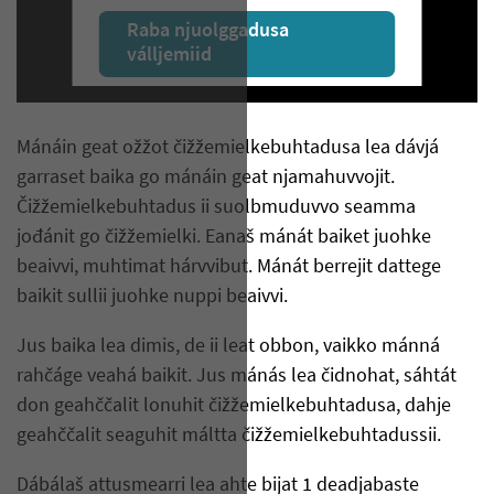
Raba njuolggadusa
válljemiid
Mánáin geat ožžot čižžemielkebuhtadusa lea dávjá
garraset baika go mánáin geat njamahuvvojit.
Čižžemielkebuhtadus ii suolbmuduvvo seamma
jođánit go čižžemielki. Eanaš mánát baiket juohke
beaivvi, muhtimat hárvvibut. Mánát berrejit dattege
baikit sullii juohke nuppi beaivvi.
Jus baika lea dimis, de ii leat obbon, vaikko mánná
rahčáge veahá baikit. Jus mánás lea čidnohat, sáhtát
don geahččalit lonuhit čižžemielkebuhtadusa, dahje
geahččalit seaguhit máltta čižžemielkebuhtadussii.
Dábálaš attusmearri lea ahte bijat 1 deadjabaste