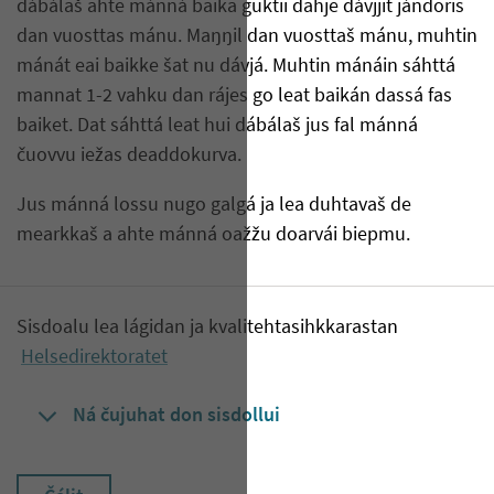
dábálaš ahte mánná baika guktii dahje dávjjit jándoris
dan vuosttas mánu. Maŋŋil dan vuosttaš mánu, muhtin
mánát eai baikke šat nu dávjá. Muhtin mánáin sáhttá
mannat 1-2 vahku dan rájes go leat baikán dassá fas
baiket. Dat sáhttá leat hui dábálaš jus fal mánná
čuovvu iežas deaddokurva.
Jus mánná lossu nugo galgá ja lea duhtavaš de
mearkkaš a ahte mánná oažžu doarvái biepmu.
Sisdoalu lea lágidan ja kvalitehtasihkkarastan
Helsedirektoratet
Ná čujuhat don sisdollui