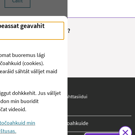
Čálit
Fant du det du lette etter?
Juo
Ii