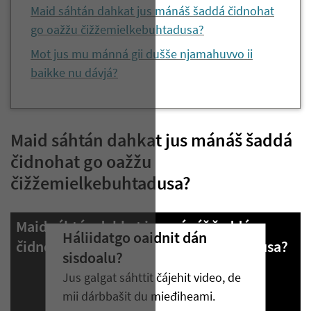
Maid sáhtán dahkat jus mánáš šaddá čidnohat
go oažžu čižžemielkebuhtadusa?
Mot jus mu mánná gii dušše njamahuvvo ii
baikke nu dávjá?
Maid sáhtán dahkat jus mánáš šaddá
čidnohat go oažžu
čižžemielkebuhtadusa?
Maid sáhtán dahkat jus mánáš šaddá
Háliidatgo oaidnit dán
čidnohat go oažžu čižžemielkebuhtadusa?
sisdoalu?
Jus galgat sáhttit čájehit video, de
mii dárbbašit du mieđiheami.