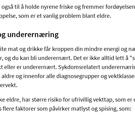
 også til å holde nyrene friske og fremmer fordøyelsen
ppelse, som er et vanlig problem blant eldre.
 og underernæring
 lite mat og drikke får kroppen din mindre energi og n
, og du kan bli underernært. Det er ikke alltid lett å 
ekt eller er underernært. Sykdomsrelatert underernæri
 aldre og innenfor alle diagnosegrupper og vektklasser
ervekt.
ke eldre, har større risiko for ufrivillig vekttap, som er 
 flere faktorer som påvirker matlyst og spising, som: