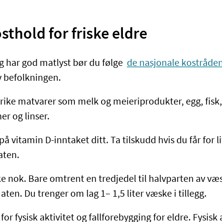
thold for friske eldre
og har god matlyst bør du følge
de nasjonale kostråde
v befolkningen.
rike matvarer som melk og meieriprodukter, egg, fisk, 
er og linser.
på vitamin D-inntaket ditt. Ta tilskudd hvis du får for l
ten.
ke nok. Bare omtrent en tredjedel til halvparten av v
ten. Du trenger om lag 1– 1,5 liter væske i tillegg.
for fysisk aktivitet og fallforebygging for eldre. Fysisk 