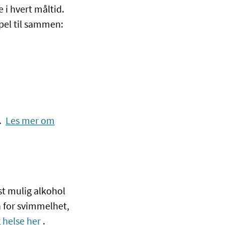
e i hvert måltid.
mpel til sammen:
.
Les mer om
st mulig alkohol
en for svimmelhet,
 helse her
.