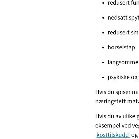
redusert fu
nedsatt spy
redusert sma
hørselstap
langsommer
psykiske og 
Hvis du spiser mi
næringstett mat
Hvis du av ulike
eksempel ved veg
kosttilskudd
og