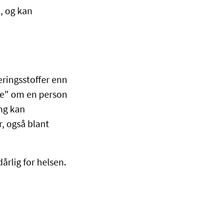
, og kan
æringsstoffer enn
"se" om en person
ng kan
, også blant
dårlig for helsen.