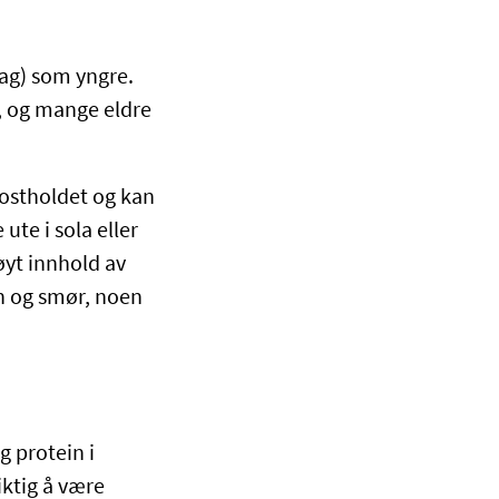
dag) som yngre.
, og mange eldre
 kostholdet og kan
ute i sola eller
høyt innhold av
in og smør, noen
g protein i
iktig å være