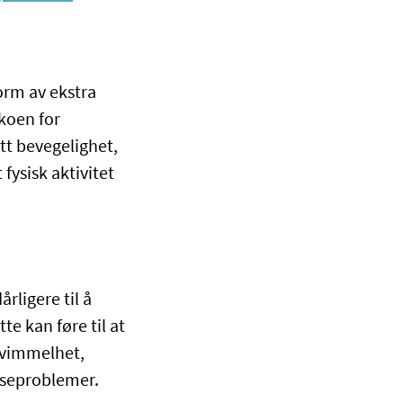
form av ekstra
ikoen for
tt bevegelighet,
fysisk aktivitet
årligere til å
e kan føre til at
 svimmelhet,
elseproblemer.