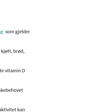
ne
som gjelder
kjøtt, brød,
ite vitamin D
æskebehovet
aktivitet kan