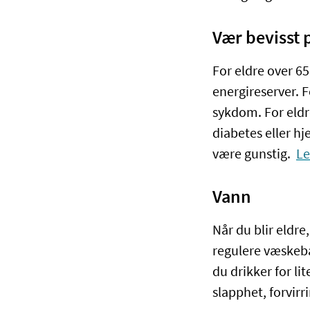
Vær bevisst 
For eldre over 65
energireserver. F
sykdom. For eldr
diabetes eller hj
være gunstig.
Le
Vann
Når du blir eldre,
regulere væskebal
du drikker for li
slapphet, forvirr