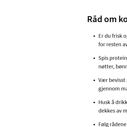
Råd om kos
Er du frisk 
for resten a
Spis protein
nøtter, bønn
Vær bevisst 
gjennom ma
Husk å drik
dekkes av ma
Følg rådene 