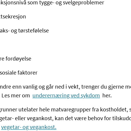
nksjonsnivå som tygge- og svelgeproblemer
ttsekresjon
ks- og tørstefølelse
e fordøyelse
sosiale faktorer
ndre enn vanlig og går ned i vekt, trenger du gjerne m
. Les mer om
underernæring ved sykdom
her.
 grunner utelater hele matvaregrupper fra kostholdet, 
etar- eller vegankost, kan det være behov for tilsku
vegetar- og vegankost.