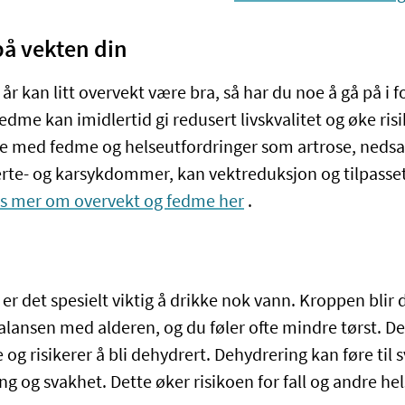
på vekten din
 år kan litt overvekt være bra, så har du noe å gå på i 
edme kan imidlertid gi redusert livskvalitet og øke ris
e med fedme og helseutfordringer som artrose, nedsa
erte- og karsykdommer, kan vektreduksjon og tilpasset 
s mer om overvekt og fedme her
.
 er det spesielt viktig å drikke nok vann. Kroppen blir d
ansen med alderen, og du føler ofte mindre tørst. Dett
te og risikerer å bli dehydrert. Dehydrering kan føre til
ing og svakhet. Dette øker risikoen for fall og andre h