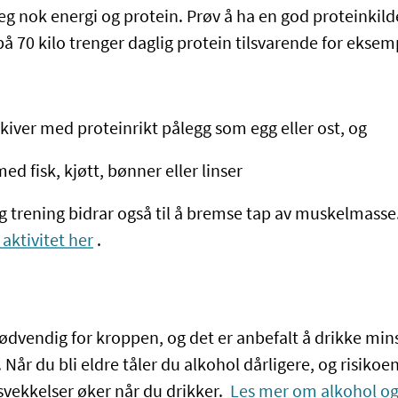
 seg nok energi og protein. Prøv å ha en god proteinkild
på 70 kilo trenger daglig protein tilsvarende for ekse
kiver med proteinrikt pålegg som egg eller ost, og
d fisk, kjøtt, bønner eller linser
og trening bidrar også til å bremse tap av muskelmasse
 aktivitet her
.
nødvendig for kroppen, og det er anbefalt å drikke min
. Når du bli eldre tåler du alkohol dårligere, og risiko
 svekkelser øker når du drikker.
Les mer om alkohol og