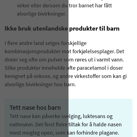
virker eller dersom du tror barnet har fått
alvorlige bivirkninger.
Ikke bruk utenlandske produkter til barn
I flere andre land selges forskjellige
kombinasjonsprodukter mot forkjølelsesplager. Det
dreier seg ofte om pulver som røres ut i varmt vann.
Slike produkter inneholde ofte paracetamol i doser
beregnet på voksne, og andre virkestoffer som kan gi
alvorlige bivirkninger hos barn.
Tett nase hos barn
Tett nase kan påverke svelging, luktesans og
nattesøvn. Det finst fleire tiltak for å halde nasen
mest mogleg open, som kan forhindre plagane.