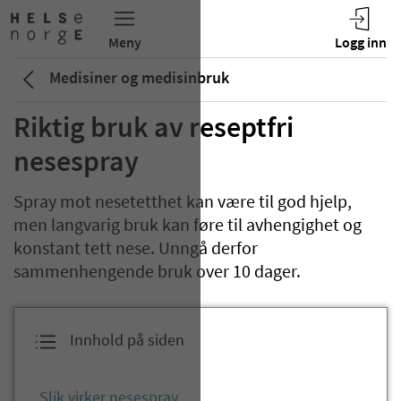
Medisiner og medisinbruk
Riktig bruk av reseptfri
nesespray
Spray mot nesetetthet kan være til god hjelp,
men langvarig bruk kan føre til avhengighet og
konstant tett nese. Unngå derfor
sammenhengende bruk over 10 dager.
Innhold på siden
Slik virker nesespray