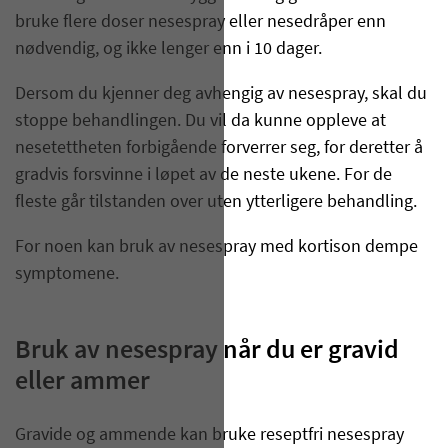
bruke flere doser nesespray eller nesedråper enn
nødvendig, og ikke lenger enn i 10 dager.
Dersom du kjenner deg avhengig av nesespray, skal du
stoppe behandlingen. Du vil da kunne oppleve at
nesetettheten forbigående forverrer seg, for deretter å
gradvis forsvinne i løpet av de neste ukene. For de
fleste går tilstanden over uten ytterligere behandling.
For noen kan bruk av nesespray med kortison dempe
symptomene.
Bruk av nesespray når du er gravid
eller ammer
Gravide og ammende kan bruke reseptfri nesespray