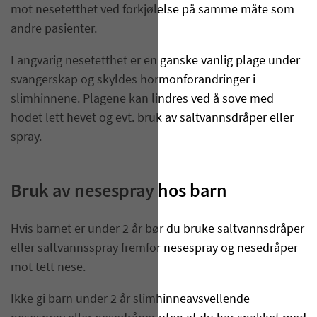
mot nesetetthet ved forkjølelse på samme måte som
andre pasienter.
Langvarig nesetetthet er en ganske vanlig plage under
svangerskap og skyldes hormonforandringer i
slimhinnene. Plagene kan lindres ved å sove med
hodet lett hevet og evt. bruk av saltvannsdråper eller
spray.
Bruk av nesespray hos barn
Hvis barnet er under 2 år bør du bruke saltvannsdråper
eller saltvannsspray fremfor nesespray og nesedråper
mot tett nese.
Ikke gi barn under 2 år slimhinneavsvellende