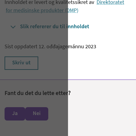
Innholdet er levert og kvalitetssikret av
Direktoratet
for medisinske produkter (DMP)
Slik refererer du til innholdet
Sist oppdatert 12. ođđajagemánnu 2023
Skriv ut
Fant du det du lette etter?
Ja
Nei