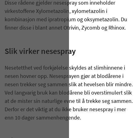
Disse rådene gjelder nesespray som inneholder
virkestoffene Xylometazolin, xylometazolin i
kombinasjon med ipratropium og oksymetazolin. Du
finner disse i blant annet Otrivin, Zycomb og Rhinox.
Slik virker nesespray
Nesetetthet ved forkjølelse skyldes at slimhinnene i
nesen hovner opp. Nesesprayen gjør at blodårene i
nesen trekker seg sammen slik at hevelsen blir mindre.
Ved langvarig bruk kan blodårene bli overstimulert slik
at de mister sin naturlige evne til å trekke seg sammen.
Derfor er det viktig at du ikke bruker nesespray i mer
enn 10 dager sammenhengende.