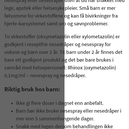
nesespray eller nesedråper uten at du har snakket med
lege, apotek eller helsesykepleier. Små barn er mer
følsomme for virkestoffene og kan få bivirkninger fra
hjerte-karsystemet samt uro og søvnproblemer.
To virkestoffer (oksymetazolin eller xylometazolin) er
godkjent i reseptfrie nesedråper og nesespray for
voksne og barn over 2 år. Til barn under 2 år finnes det
bare ett godkjent produkt og det bør bare brukes i
samråd med helsepersonell: Rhinox (oxymetazolin)
0,1mg/ml – nesespray og nesedråper.
Riktig bruk hos barn:
Ikke gi flere doser i døgnet enn anbefalt.
Barn bør ikke bruke nesespray eller nesedråper i
mer enn 5 sammenhengende dager.
Snakk med legen dersom behandlingen ikke