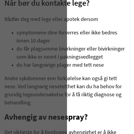
Når bør du kontakte lege?
Rådfør deg med lege eller apotek dersom
symptomene dine forverres eller ikke bedres
innen 10 dager
du får plagsomme bivirkninger eller bivirkninger
som ikke er nevnt i pakningsvedlegget
du har langvarige plager med tett nese
Andre sykdommer enn forkjølelse kan også gi tett
nese. Ved langvarig nesetetthet kan du ha behov for
grundig legeundersøkelse for å få riktig diagnose og
behandling.
Avhengig av nesespray?
Det viktigste for å forebygge avhengighet er å ikke