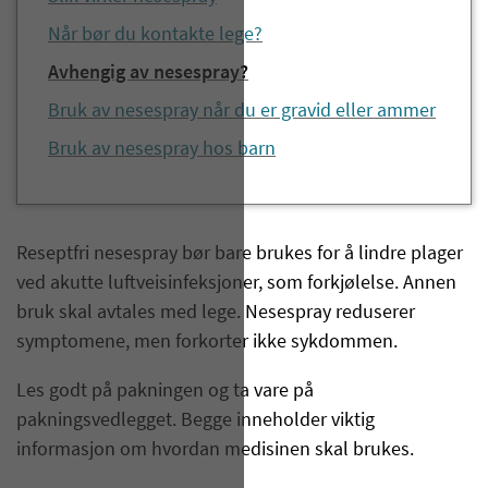
Når bør du kontakte lege?
Avhengig av nesespray?
Bruk av nesespray når du er gravid eller ammer
Bruk av nesespray hos barn
Reseptfri nesespray bør bare brukes for å lindre plager
ved akutte luftveisinfeksjoner, som forkjølelse. Annen
bruk skal avtales med lege. Nesespray reduserer
symptomene, men forkorter ikke sykdommen.
Les godt på pakningen og ta vare på
pakningsvedlegget. Begge inneholder viktig
informasjon om hvordan medisinen skal brukes.