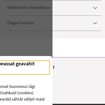
Váidit Helfo mearrádusa
Čiegus čujuhus
Fant du det du lette etter?
Juo
Ii