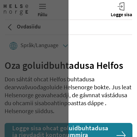
Ovdasiidu
Språk/Language
Oza goluidbuhtadusa Helfos
Don sáhtát ohcat Helfos buhtadusa
dearvvašvuođagoluide Helsenorge bokte. Jus leat
Helsenorge geavaheaddji, de gávnnat vástádusa
du ohcamii sisaboahtinpoasttas dáppe .
Helsenorge siiddus.
Logge sisa ohcat goluidbuhtadusa
ja rievdadit kontonummira