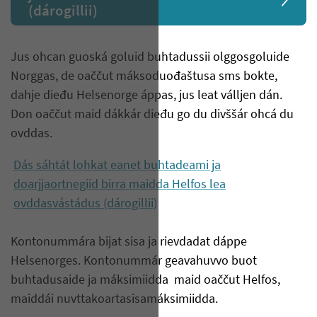
(dárogillii)
Jus ohcan guoská goluid buhtadussii olggosgoluide
Norggas, de oaččut máksoduođaštusa sms bokte,
dahje dieđu Helsenorge áppas, jus leat válljen dán.
Don oaččut maid dákkár dieđu go du divššár ohcá du
ovddas.
Dás sáhtát lohkat eanet buhtadeami ja
doarjjaortnegiid birra maidda Helfos lea
ovddasvástádus (dárogillii)
Kontonummára bijat sisa ja rievdadat dáppe
Helsenorges. Kontonummár geavahuvvo buot
buhtadusaide ja máksimiidda maid oaččut Helfos,
maiddái nuvttakoartasisamáksimiidda.