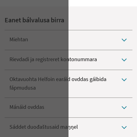
Eanet bálvalusa birra
Miehtan
Rievdadi ja registreret kontonummara
Oktavuohta Helfoin earáid ovddas gáibida
fápmudusa
Mánáid ovddas
Sáddet duođaštusaid maŋŋel