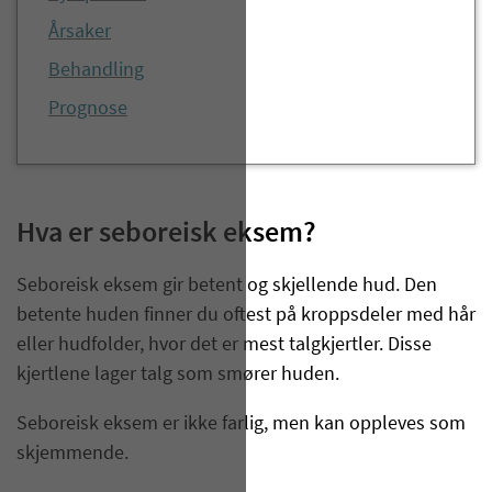
Årsaker
Behandling
Prognose
Hva er seboreisk eksem?
Seboreisk eksem gir betent og skjellende hud. Den
betente huden finner du oftest på kroppsdeler med hår
eller hudfolder, hvor det er mest talgkjertler. Disse
kjertlene lager talg som smører huden.
Seboreisk eksem er ikke farlig, men kan oppleves som
skjemmende.