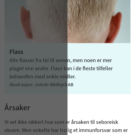
Flass
Alle flasser fra tid til annen, men noen er mer
plaget enn andre. Flass kan i de fleste tilfeller
behandles med enkle midler.
Illustrasjon: Johnér Bildbyrå AB
Årsaker
Vi vet ikke sikkert hva som er årsaken til seboreisk
eksem. Men enkelte har trolig et immunforsvar som er