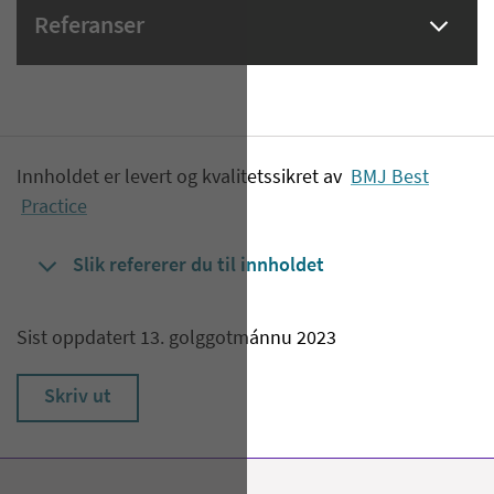
Referanser
Innholdet er levert og kvalitetssikret av
BMJ Best
Practice
Slik refererer du til innholdet
Sist oppdatert 13. golggotmánnu 2023
Skriv ut