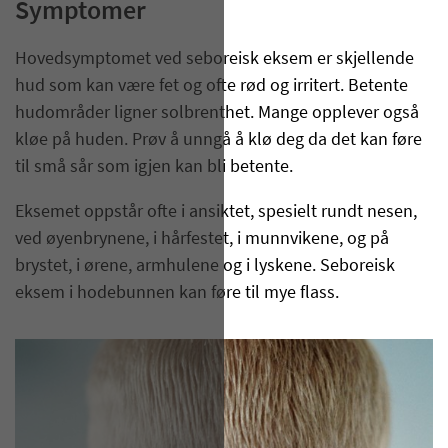
Symptomer
Hovedsymptomet ved seboreisk eksem er skjellende
hud som kan være fet og ofte rød og irritert. Betente
hudområder ligner solbrenthet. Mange opplever også
kløe på huden. Prøv å unngå å klø deg da det kan føre
til små sår som igjen kan bli betente.
Eksemet oppstår ofte i ansiktet, spesielt rundt nesen,
ved øyenbrynene, i hårfestet, i munnvikene, og på
brystet, i ørene, armhulene og i lyskene. Seboreisk
eksem i hodebunnen kan føre til mye flass.