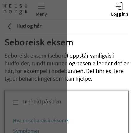
Hud og hår
Seboreisk eksem
Seboreisk eksem (seboré) oppstår vanligvis i
hudfolder, rundt munnen og nesen eller der det er
hår, for eksempel i hodebunnen. Det finnes flere
typer behandlinger som kan hjelpe.
Innhold på siden
Hva er seboreisk eksem?
Symptomer