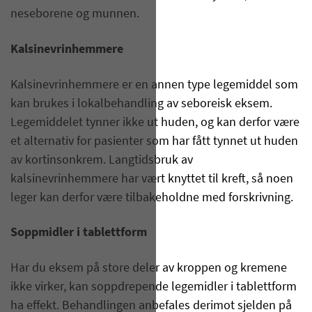
neseborene og munnen.
Kalsinevrinhemmere
Kalsinevrinhemmere er en annen type legemiddel som
kan brukes i lokalbehandling av seboreisk eksem.
Legemiddelet tynner ikke ut huden, og kan derfor være
et alternativ for pasienter som har fått tynnet ut huden
av kortinsonkrem. Langtidsbruk av
kalsinevrinhemmere har vært knyttet til kreft, så noen
leger kan derfor være tilbakeholdne med forskrivning.
Soppmidler i tablettform
Har du eksem på store deler av kroppen og kremene
ikke virker, kan soppdrepende legemidler i tablettform
ha effekt. Behandlingen anbefales derimot sjelden på