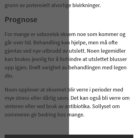
grunn av potensielt alvorlige bivirkninger.
Prognose
For mange er seboreisk eksem noe som kommer og
går over tid. Behandling kan hjelpe, men må ofte
gjentas ved nye utbrudd av utslett. Noen legemidler
kan brukes jevnlig for å forhindre at utslettet blusser
opp igjen. Drøft varighet av behandlingen med legen
din.
Noen opplever at eksemet blir verre i perioder med
mye stress eller dårlig søvn. Det kan også bli verre om
vinteren eller ved bruk av antibiotika. Sollyset om
sommeren gir bedring hos mange.