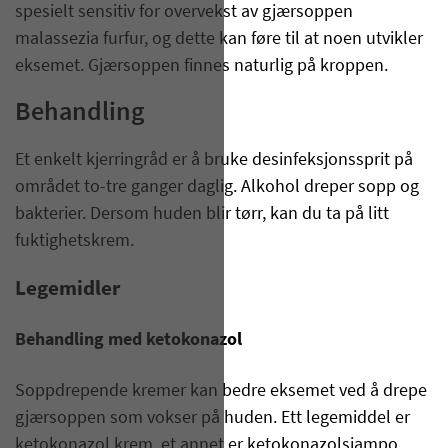
spesielt sensitiv for overvekst av gjærsoppen
malassezia furfur, og dette kan føre til at noen utvikler
eksemet. Gjærsoppen finnes naturlig på kroppen.
Behandling
Et enkelt kjerringråd er å bruke desinfeksjonssprit på
området to-tre ganger daglig. Alkohol dreper sopp og
bakterier. Dersom huden blir tørr, kan du ta på litt
fuktighetskrem.
Legemidler
Behandling med ketokonazol
Soppdrepende kremer kan bedre eksemet ved å drepe
gjærsoppen som vokser på huden. Ett legemiddel er
ketokonazol krem, et annet er ketokonazolsjampo