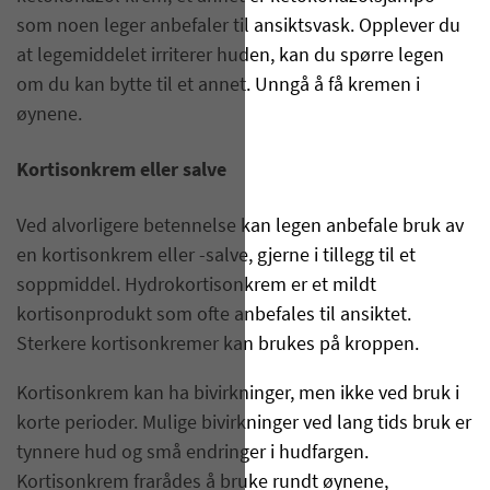
som noen leger anbefaler til ansiktsvask. Opplever du
at legemiddelet irriterer huden, kan du spørre legen
om du kan bytte til et annet. Unngå å få kremen i
øynene.
Kortisonkrem eller salve
Ved alvorligere betennelse kan legen anbefale bruk av
en kortisonkrem eller -salve, gjerne i tillegg til et
soppmiddel. Hydrokortisonkrem er et mildt
kortisonprodukt som ofte anbefales til ansiktet.
Sterkere kortisonkremer kan brukes på kroppen.
Kortisonkrem kan ha bivirkninger, men ikke ved bruk i
korte perioder. Mulige bivirkninger ved lang tids bruk er
tynnere hud og små endringer i hudfargen.
Kortisonkrem frarådes å bruke rundt øynene,