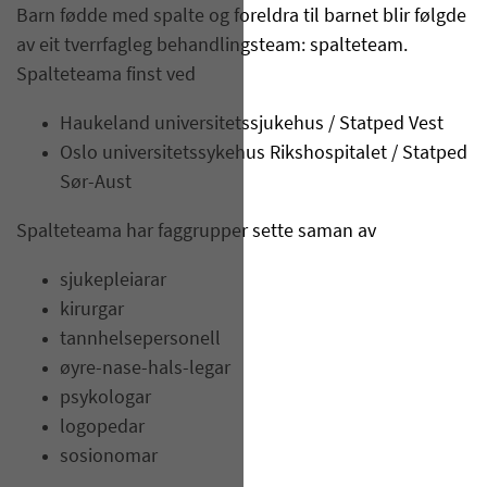
Barn fødde med spalte og foreldra til barnet blir følgde
av eit tverrfagleg behandlingsteam: spalteteam.
Spalteteama finst ved
Haukeland universitetssjukehus / Statped Vest
Oslo universitetssykehus Rikshospitalet / Statped
Sør-Aust
Spalteteama har faggrupper sette saman av
sjukepleiarar
kirurgar
tannhelsepersonell
øyre-nase-hals-legar
psykologar
logopedar
sosionomar