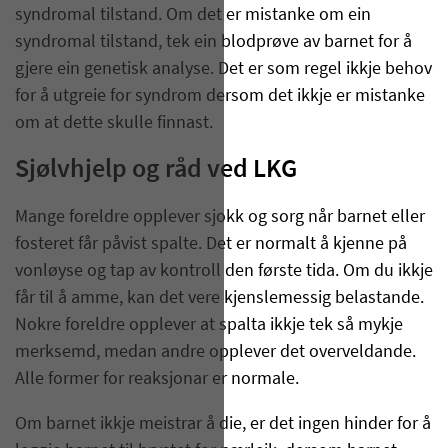
syndromal tilstand. Om det er mistanke om ein
syndromal tilstand, tek ein blodprøve av barnet for å
gjere ein genetisk analyse. Det er som regel ikkje behov
for å utgreie for syndrom dersom det ikkje er mistanke
om at dette skulle finnast.
Sjølvhjelp og råd ved LKG
Mange foreldre opplever sjokk og sorg når barnet eller
fosteret får påvist spalte. Det er normalt å kjenne på
vonløyse og tap av kontroll den første tida. Om du ikkje
får til å amme, kan det vere kjenslemessig belastande.
Nokre foreldre opplever at spalta ikkje tek så mykje
merksemd, medan andre opplever det overveldande.
Alle former for reaksjonar er normale.
Om barnet ikkje meistrar å die, er det ingen hinder for å