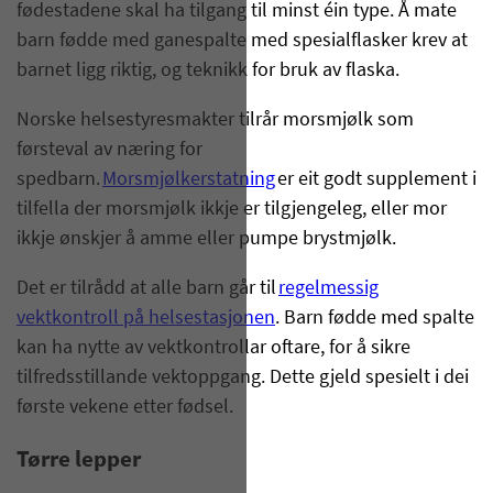
fødestadene skal ha tilgang til minst éin type. Å mate
barn fødde med ganespalte med spesialflasker krev at
barnet ligg riktig, og teknikk for bruk av flaska.
Norske helsestyresmakter tilrår morsmjølk som
førsteval av næring for
spedbarn.
Morsmjølkerstatning
er eit godt supplement i
tilfella der morsmjølk ikkje er tilgjengeleg, eller mor
ikkje ønskjer å amme eller pumpe brystmjølk.
Det er tilrådd at alle barn går til
regelmessig
vektkontroll på helsestasjonen
. Barn fødde med spalte
kan ha nytte av vektkontrollar oftare, for å sikre
tilfredsstillande vektoppgang. Dette gjeld spesielt i dei
første vekene etter fødsel.
Tørre lepper