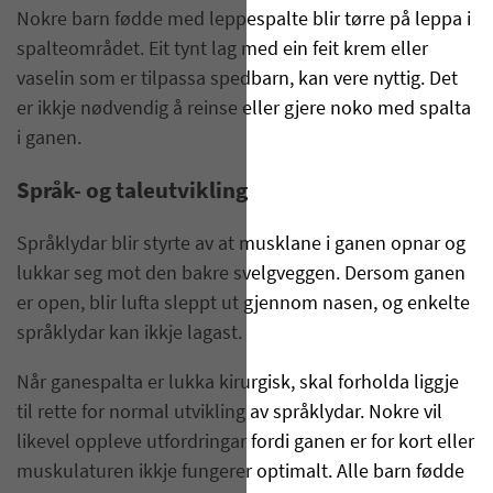
Nokre barn fødde med leppespalte blir tørre på leppa i
spalteområdet. Eit tynt lag med ein feit krem eller
vaselin som er tilpassa spedbarn, kan vere nyttig. Det
er ikkje nødvendig å reinse eller gjere noko med spalta
i ganen.
Språk- og taleutvikling
Språklydar blir styrte av at musklane i ganen opnar og
lukkar seg mot den bakre svelgveggen. Dersom ganen
er open, blir lufta sleppt ut gjennom nasen, og enkelte
språklydar kan ikkje lagast.
Når ganespalta er lukka kirurgisk, skal forholda liggje
til rette for normal utvikling av språklydar. Nokre vil
likevel oppleve utfordringar fordi ganen er for kort eller
muskulaturen ikkje fungerer optimalt. Alle barn fødde