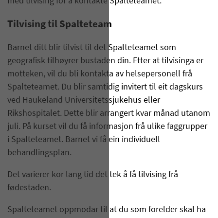
med tilvising for å kontakte Spalteteamet.
Tilvising til Spalteteam
Barnet ditt blir tilvist til det Spalteteamet som
geografisk tilhøyrer bustaden din. Etter at tilvisinga er
motteken, vil du bli kontakta av helsepersonell frå
Spalteteamet. Du blir samtidig invitert til eit dagskurs
ved Haukeland Universitetssjukehus eller
Rikshospitalet. Dette blir arrangert kvar månad utanom
juli. På kurset vil du få informasjon frå ulike faggrupper
i Spalteteamet. Barnet vi få ein individuell
behandlingsplan.
Det varierer kor lang tid det tek å få tilvising frå
fødestaden.
Spalteteamet oppmodar til at du som forelder skal ha