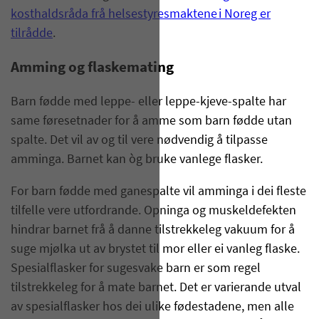
kosthaldsråda frå helsestyresmaktene i Noreg er
tilrådde
.
Amming og flaskemating
Barn fødde med leppe- eller leppe-kjeve-spalte har
same føresetnader for å amme som barn fødde utan
spalte. Det vil av og til vere nødvendig å tilpasse
amminga. Barnet kan òg bruke vanlege flasker.
For barn fødde med ganespalte vil amminga i dei fleste
tilfelle vere utfordrande. Opninga og muskeldefekten
hindrar barnet frå å danne tilstrekkeleg vakuum for å
suge mjølka ut av brystet til mor eller ei vanleg flaske.
Spesialflasker for sugesvake barn er som regel
tilstrekkeleg for å mate barnet. Det er varierande utval
av spesialflasker hos dei ulike fødestadene, men alle