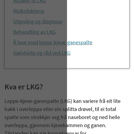
Årsaker til LKG
Risikofaktorar
Utgreiing og diagnose
Behandling av LKG
Å leve med leppe-kjeve-ganespalte
Sjølvhjelp og råd ved LKG
Kva er LKG?
Leppe-kjeve-ganespalte (LKG) kan variere frå eit lite
hakk i overleppa eller ein splitta drøvel, til ei total
spalte som strekkjer seg frå naseboret og ned heile
overleppa, gjennom kjevekammen og ganen.
Tilstanden kan gje konsekvensar for