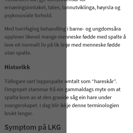
ernæringsinntaket, talen, tannutviklinga, høyrsla og
psykososiale forhold.
Med tverrfagleg behandling i barne- og ungdomsåra
opplever likevel mange menneske fødde med spalte å
leve eit normalt liv på lik linje med menneske fødde
utan spalte.
Historikk
Tidlegare vart leppespalte omtalt som “hareskår”.
Omgrepet stammar frå ein gammaldags myte om at
spalta kom av at den gravide såg ein hare under
svangerskapet. I dag blir ikkje denne terminologien
brukt lenger.
Symptom på LKG