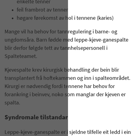
enkelte tenner
feil frambrot av tenner
høgare førekomst av hol i tennene (karies)
Mange vil ha behov for tannregulering i barne- og
ungdomsåra. Barn fødde med leppe-kjeve-ganespalte
blir derfor følgde tett av tannhelsepersonell i
Spalteteamet.
Kjevespalte krev kirurgisk behandling der bein blir
transplantert frå hoftekammen og inn i spalteområdet.
Kirurgi er nødvendig fordi tennene har behov for
forankring i beinvev, noko som manglar der kjeven er
spalta.
Syndromale tilstandar
Leppe-kjeve-ganespalte er i sjeldne tilfelle eit ledd i ein