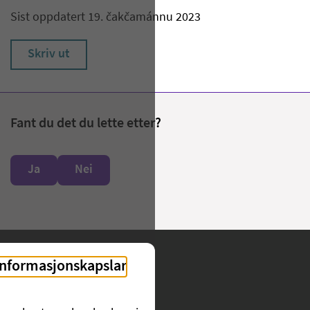
Sist oppdatert 19. čakčamánnu 2023
Skriv ut
Fant du det du lette etter?
Ja
Nei