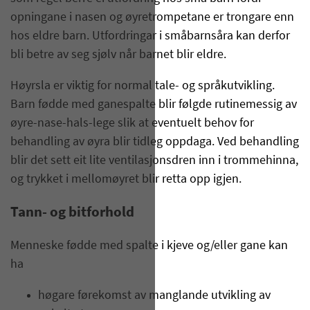
opningane i nasen og øyretrompetane er trongare enn
hos eldre barn. Utfordringar i småbarnsåra kan derfor
bli betre av seg sjølv når barnet blir eldre.
Høyrsla er viktig for normal tale- og språkutvikling.
Barn fødde med ganespalte blir følgde rutinemessig av
øyre-nase-hals-lege slik at eventuelt behov for
behandling av øyra blir tidleg oppdaga. Ved behandling
blir det sett eit lite ventilasjonsdren inn i trommehinna,
og trykket i mellomøyret blir retta opp igjen.
Tann- og bitforhold
Menneske fødde med spalte i kjeve og/eller gane kan
ha
høgare førekomst av manglande utvikling av