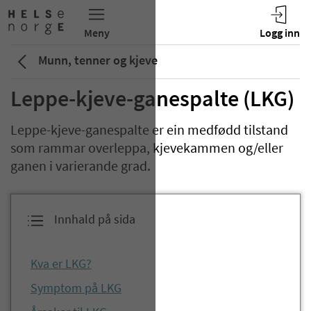
Munn, tenner og kjeve
Leppe-kjeve-ganespalte (LKG)
Leppe-kjeve-ganespalte er ein medfødd tilstand
som rammar overleppa, kjevekammen og/eller
ganen i varierande grad.
Innhald på sida
Kva er LKG?
Symptom på LKG