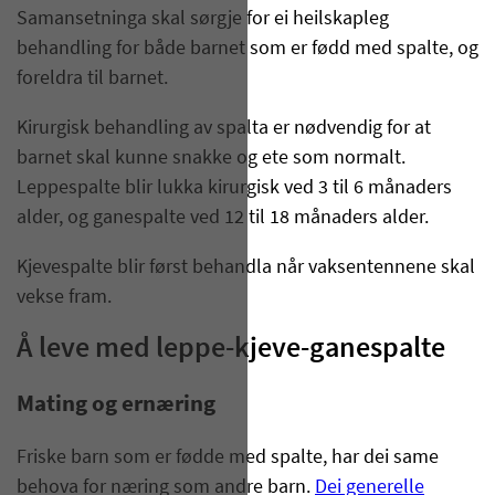
Samansetninga skal sørgje for ei heilskapleg
behandling for både barnet som er fødd med spalte, og
foreldra til barnet.
Kirurgisk behandling av spalta er nødvendig for at
barnet skal kunne snakke og ete som normalt.
Leppespalte blir lukka kirurgisk ved 3 til 6 månaders
alder, og ganespalte ved 12 til 18 månaders alder.
Kjevespalte blir først behandla når vaksentennene skal
vekse fram.
Å leve med leppe-kjeve-ganespalte
Mating og ernæring
Friske barn som er fødde med spalte, har dei same
behova for næring som andre barn.
Dei generelle