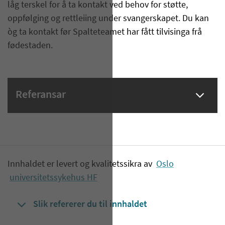
låg terskel for å ta kontakt ved behov for støtte,
oppfølging og rettleiing under svangerskapet. Du kan
òg ta kontakt før Spalteteamet har fått tilvisinga frå
fødestaden.
Referansar
Innhaldet er levert og kvalitetssikra av
Oslo
universitetssykehus HF
Slik refererer du til innhaldet