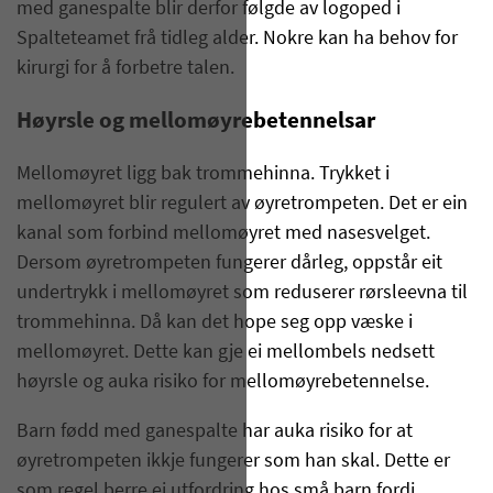
med ganespalte blir derfor følgde av logoped i
Spalteteamet frå tidleg alder. Nokre kan ha behov for
kirurgi for å forbetre talen.
Høyrsle og mellomøyrebetennelsar
Mellomøyret ligg bak trommehinna. Trykket i
mellomøyret blir regulert av øyretrompeten. Det er ein
kanal som forbind mellomøyret med nasesvelget.
Dersom øyretrompeten fungerer dårleg, oppstår eit
undertrykk i mellomøyret som reduserer rørsleevna til
trommehinna. Då kan det hope seg opp væske i
mellomøyret. Dette kan gje ei mellombels nedsett
høyrsle og auka risiko for mellomøyrebetennelse.
Barn fødd med ganespalte har auka risiko for at
øyretrompeten ikkje fungerer som han skal. Dette er
som regel berre ei utfordring hos små barn fordi