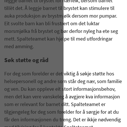
leggje barnet til brystet for nærleik, dersom barnet
tillèt det. Å leggje barnet til brystet kan stimulere til
auka produksjon av brystmjølk dersom mor pumpar.
Eit svolte barn kan bli frustrert om det luktar
morsmjølka frå brystet og bør derfor nyleg ha ete seg
mett. Spalteteamet kan hjelpe til med utfordringar
med amming.
Søk støtte og råd
For deg som forelder er det viktig å søkje støtte hos
helsepersonell og andre som står deg nær, som familie
og ven. Du kan oppleve eit stort informasjonsbehov,
men det kan vere vanskeleg å avgjere kva informasjon
som er relevant for barnet ditt. Spalteteamet er
tilgjengeleg for deg som forelder for å sørgje for at du
får den informasjonen du treng. Det er ikkje nødvendig