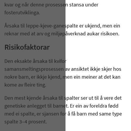
kvar og når denne prosessen stansa under
fosterutviklinga.
Årsaka til leppe-kjeve-ganespalte er ukjend, men ein
reknar med at arv og miljøpåverknad aukar risikoen.
Risikofaktorar
Den eksakte årsaka til kvifor
samansmeltingsprosessen av ansiktet ikkje skjer hos
nokre barn, er ikkje kjend, men ein meiner at det kan
kome av fleire ting.
Den mest kjende årsaka til spalter ser ut til å vere det
genetiske anlegget til barnet. Er ein av foreldra fødd
med ei spalte, er sjansen for å få barn med same type
spalte 3–4 prosent.