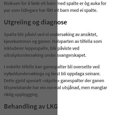
Risikoen for å føde eit barn med spalte er òg auka for
par som tidlegare har fått eit barn med ei spalte.
Utgreiing og diagnose
Spalta blir påvist ved ei undersøking av ansiktet,
kjevekammen og ganen. Halvparten av tilfella som
inkluderer leppespalte, blir påviste ved
ultralydundersøking under svangerskapet.
I enkelte tilfelle kan ganespalter bli oversette ved
nyføddundersøkinga og først bli oppdaga seinare.
Dette gjeld spesielt «skjulte» ganespalter der ganen
tilsynelatande har ein normal utsjånad, men manglar
riktig oppbygging.
Behandling av LKG